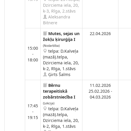
Dzirciema iela, 20,
k-3, Rīga, 2.stāvs
Aleksandra
Bitnere
Mutes, sejas un
22.04.2026
žokļu ķirurģija I
(Nodarbība)
15:00
telpa: D.Kalveļa
-
(mazā).telpa,
18:00
Dzirciema iela, 20,
k-2, Rīga, 1.stāvs
Ģirts Šalms
Bērnu
11.02.2026
terapeitiskā
25.02.2026 -
zobārstniecība I
04.03.2026
(Lekcija)
17:45
telpa: D.Kalveļa
-
(mazā).telpa,
19:15
Dzirciema iela, 20,
k-2, Rīga, 1.stāvs