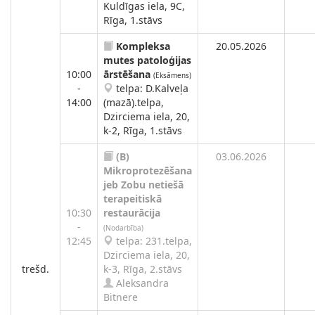
Kuldīgas iela, 9C,
Rīga, 1.stāvs
Kompleksa
20.05.2026
mutes patoloģijas
10:00
ārstēšana
(Eksāmens)
-
telpa: D.Kalveļa
14:00
(mazā).telpa,
Dzirciema iela, 20,
k-2, Rīga, 1.stāvs
(B)
03.06.2026
Mikroprotezēšana
jeb Zobu netiešā
terapeitiskā
10:30
restaurācija
-
(Nodarbība)
12:45
telpa: 231.telpa,
Dzirciema iela, 20,
trešd.
k-3, Rīga, 2.stāvs
Aleksandra
Bitnere