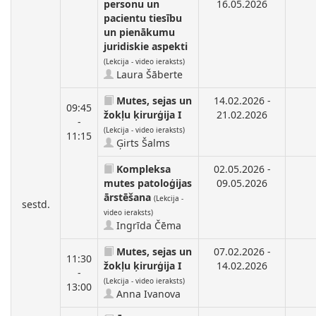
personu un
16.05.2026
pacientu tiesību
un pienākumu
juridiskie aspekti
(Lekcija - video ieraksts)
Laura Šāberte
Mutes, sejas un
14.02.2026 -
09:45
žokļu ķirurģija I
21.02.2026
-
(Lekcija - video ieraksts)
11:15
Ģirts Šalms
Kompleksa
02.05.2026 -
mutes patoloģijas
09.05.2026
ārstēšana
(Lekcija -
sestd.
video ieraksts)
Ingrīda Čēma
Mutes, sejas un
07.02.2026 -
11:30
žokļu ķirurģija I
14.02.2026
-
(Lekcija - video ieraksts)
13:00
Anna Ivanova