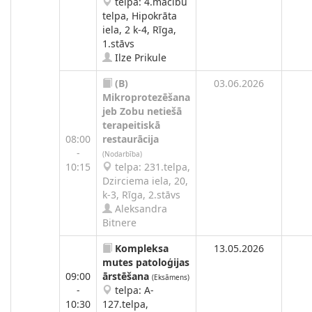
telpa: 4.mācību
telpa, Hipokrāta
iela, 2 k-4, Rīga,
1.stāvs
Ilze Prikule
(B)
03.06.2026
Mikroprotezēšana
jeb Zobu netiešā
terapeitiskā
08:00
restaurācija
-
(Nodarbība)
10:15
telpa: 231.telpa,
Dzirciema iela, 20,
k-3, Rīga, 2.stāvs
Aleksandra
Bitnere
Kompleksa
13.05.2026
mutes patoloģijas
09:00
ārstēšana
(Eksāmens)
-
telpa: A-
10:30
127.telpa,