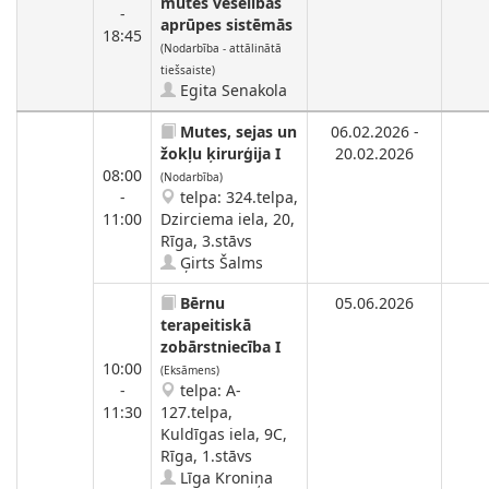
mutes veselības
-
aprūpes sistēmās
18:45
(Nodarbība - attālinātā
tiešsaiste)
Egita Senakola
Mutes, sejas un
06.02.2026 -
žokļu ķirurģija I
20.02.2026
08:00
(Nodarbība)
-
telpa: 324.telpa,
11:00
Dzirciema iela, 20,
Rīga, 3.stāvs
Ģirts Šalms
Bērnu
05.06.2026
terapeitiskā
zobārstniecība I
10:00
(Eksāmens)
-
telpa: A-
11:30
127.telpa,
Kuldīgas iela, 9C,
Rīga, 1.stāvs
Līga Kroniņa