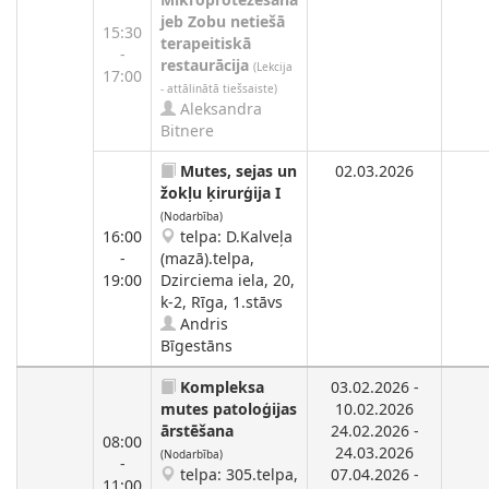
jeb Zobu netiešā
15:30
terapeitiskā
-
restaurācija
(Lekcija
17:00
- attālinātā tiešsaiste)
Aleksandra
Bitnere
Mutes, sejas un
02.03.2026
žokļu ķirurģija I
(Nodarbība)
16:00
telpa: D.Kalveļa
-
(mazā).telpa,
19:00
Dzirciema iela, 20,
k-2, Rīga, 1.stāvs
Andris
Bīgestāns
Kompleksa
03.02.2026 -
mutes patoloģijas
10.02.2026
ārstēšana
24.02.2026 -
08:00
24.03.2026
(Nodarbība)
-
telpa: 305.telpa,
07.04.2026 -
11:00