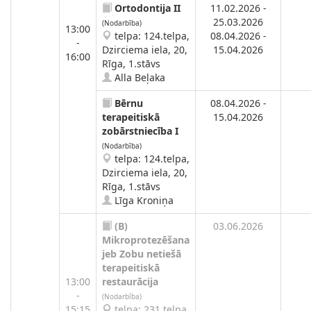
Ortodontija II
11.02.2026 -
25.03.2026
(Nodarbība)
13:00
telpa: 124.telpa,
08.04.2026 -
-
Dzirciema iela, 20,
15.04.2026
16:00
Rīga, 1.stāvs
Alla Beļaka
Bērnu
08.04.2026 -
terapeitiskā
15.04.2026
zobārstniecība I
(Nodarbība)
telpa: 124.telpa,
Dzirciema iela, 20,
Rīga, 1.stāvs
Līga Kroniņa
(B)
03.06.2026
Mikroprotezēšana
jeb Zobu netiešā
terapeitiskā
13:00
restaurācija
-
(Nodarbība)
15:15
telpa: 231.telpa,