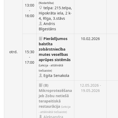
(Nodarbība)
13:00
telpa: 215.telpa,
-
Hipokrāta iela, 2 k-
16:00
4, Rīga, 3.stāvs
Andris
Bīgestāns
Pierādījumos
10.02.2026
balstīta
zobārstniecība
otrd.
15:30
mutes veselības
-
aprūpes sistēmās
17:00
(Lekcija - attālinātā
tiešsaiste)
Egita Senakola
(B)
12.05.2026 -
Mikroprotezēšana
19.05.2026
jeb Zobu netiešā
terapeitiskā
restaurācija
(Lekcija
- attālinātā tiešsaiste)
Aleksandra