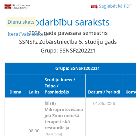
Saglabāt kā PDF
Nodarbību saraksts
Dienu skats
2026. gada pavasara semestris
Iteratīvais skats
SSNSFz Zobārstniecība 5. studiju gads
Grupa: SSNSFz2022z1
Grupa: SSNSFz2022z1
Studiju kurss /
Telpa /
Diena
Laiks
Pasniedzējs
Datumi/Periodi
Kome
(B)
01.06.2026
Mikroprotezēšana
jeb Zobu netiešā
terapeitiskā
restaurācija
08:00
(Nodarbība)