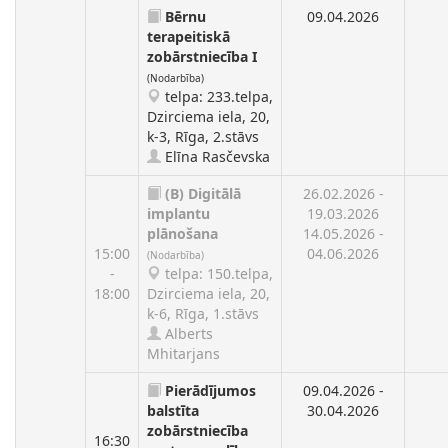
Bērnu
09.04.2026
terapeitiskā
zobārstniecība I
(Nodarbība)
telpa: 233.telpa,
Dzirciema iela, 20,
k-3, Rīga, 2.stāvs
Elīna Rasčevska
(B)
Digitālā
26.02.2026 -
implantu
19.03.2026
plānošana
14.05.2026 -
15:00
04.06.2026
(Nodarbība)
-
telpa: 150.telpa,
18:00
Dzirciema iela, 20,
k-6, Rīga, 1.stāvs
Alberts
Mhitarjans
Pierādījumos
09.04.2026 -
balstīta
30.04.2026
zobārstniecība
16:30