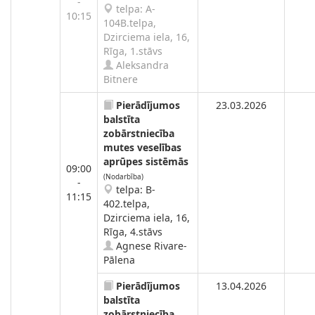
-
telpa: A-
10:15
104B.telpa,
Dzirciema iela, 16,
Rīga, 1.stāvs
Aleksandra
Bitnere
Pierādījumos
23.03.2026
balstīta
zobārstniecība
mutes veselības
aprūpes sistēmās
09:00
(Nodarbība)
-
telpa: B-
11:15
402.telpa,
Dzirciema iela, 16,
Rīga, 4.stāvs
Agnese Rivare-
Pālena
Pierādījumos
13.04.2026
balstīta
zobārstniecība