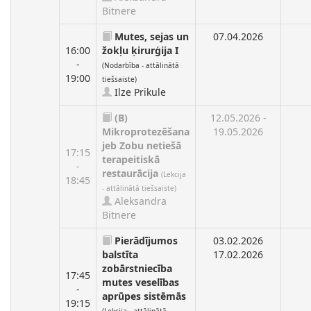
Bitnere
Mutes, sejas un
07.04.2026
16:00
žokļu ķirurģija I
-
(Nodarbība - attālinātā
19:00
tiešsaiste)
Ilze Prikule
(B)
12.05.2026 -
Mikroprotezēšana
19.05.2026
jeb Zobu netiešā
17:15
terapeitiskā
-
restaurācija
(Lekcija
18:45
- attālinātā tiešsaiste)
Aleksandra
Bitnere
Pierādījumos
03.02.2026
balstīta
17.02.2026
zobārstniecība
17:45
mutes veselības
-
aprūpes sistēmās
19:15