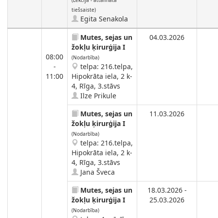
(Lekcija - attālinātā
tiešsaiste)
Egita Senakola
Mutes, sejas un
04.03.2026
žokļu ķirurģija I
08:00
(Nodarbība)
-
telpa: 216.telpa,
11:00
Hipokrāta iela, 2 k-
4, Rīga, 3.stāvs
Ilze Prikule
Mutes, sejas un
11.03.2026
žokļu ķirurģija I
(Nodarbība)
telpa: 216.telpa,
Hipokrāta iela, 2 k-
4, Rīga, 3.stāvs
Jana Šveca
Mutes, sejas un
18.03.2026 -
žokļu ķirurģija I
25.03.2026
(Nodarbība)