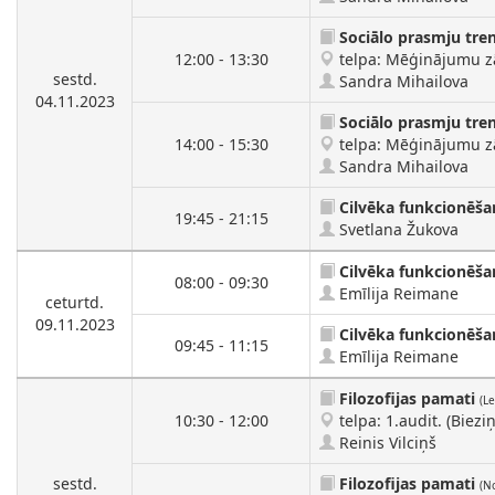
Sociālo prasmju tre
12:00 - 13:30
telpa: Mēģinājumu zāl
sestd.
Sandra Mihailova
04.11.2023
Sociālo prasmju tre
14:00 - 15:30
telpa: Mēģinājumu zāl
Sandra Mihailova
Cilvēka funkcionēša
19:45 - 21:15
Svetlana Žukova
Cilvēka funkcionēša
08:00 - 09:30
Emīlija Reimane
ceturtd.
09.11.2023
Cilvēka funkcionēša
09:45 - 11:15
Emīlija Reimane
Filozofijas pamati
(Le
10:30 - 12:00
telpa: 1.audit. (Bieziņ
Reinis Vilciņš
sestd.
Filozofijas pamati
(N