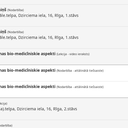
niņš
(Nodarbība)
e.telpa, Dzirciema iela, 16, Rīga, 1.stāvs
niņš
(Nodarbība)
e.telpa, Dzirciema iela, 16, Rīga, 1.stāvs
nas bio-medicīniskie aspekti
(Lekcija - video ieraksts)
nas bio-medicīniskie aspekti
(Nodarbība - attālinātā tiešsaiste)
nas bio-medicīniskie aspekti
(Nodarbība - attālinātā tiešsaiste)
kcija)
a).telpa, Dzirciema iela, 16, Rīga, 2.stāvs
odarbība)