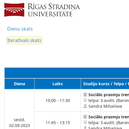
Dienu skats
Iteratīvais skats
Diena
Laiks
Studiju kurss / Telpa /
Sociālo prasmju tre
10:00 - 11:30
telpa: 3.audit. (Baron
Sandra Mihailova
Sociālo prasmju tre
sestd.
11:45 - 13:15
telpa: 3.audit. (Baron
02.09.2023
Sandra Mihailova