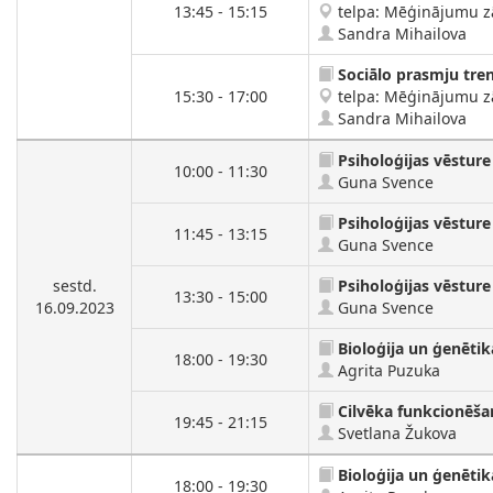
13:45 - 15:15
telpa: Mēģinājumu zāl
Sandra Mihailova
Sociālo prasmju tre
15:30 - 17:00
telpa: Mēģinājumu zāl
Sandra Mihailova
Psiholoģijas vēsture
10:00 - 11:30
Guna Svence
Psiholoģijas vēsture
11:45 - 13:15
Guna Svence
sestd.
Psiholoģijas vēsture
13:30 - 15:00
16.09.2023
Guna Svence
Bioloģija un ģenētik
18:00 - 19:30
Agrita Puzuka
Cilvēka funkcionēša
19:45 - 21:15
Svetlana Žukova
Bioloģija un ģenētik
18:00 - 19:30