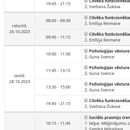
Cilvēka funkcionēša
19:45 - 21:15
Svetlana Žukova
Cilvēka funkcionēša
08:00 - 09:30
Emīlija Reimane
ceturtd.
26.10.2023
Cilvēka funkcionēša
09:45 - 11:15
Emīlija Reimane
Psiholoģijas vēsture
10:00 - 11:30
Guna Svence
Psiholoģijas vēsture
11:45 - 13:15
Guna Svence
sestd.
28.10.2023
Psiholoģijas vēsture
13:30 - 15:00
Guna Svence
Cilvēka funkcionēša
19:45 - 21:15
Svetlana Žukova
Sociālo prasmju tre
10:15 - 11:45
telpa: Mēģinājumu zāl
Sandra Mihailova