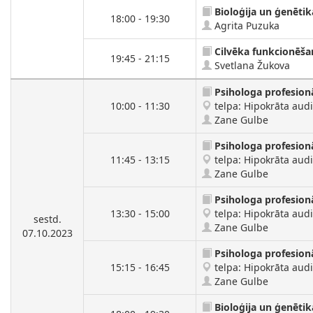
Bioloģija un ģenētik
18:00 - 19:30
Agrita Puzuka
Cilvēka funkcionēša
19:45 - 21:15
Svetlana Žukova
Psihologa profesion
10:00 - 11:30
telpa: Hipokrāta audit
Zane Gulbe
Psihologa profesion
11:45 - 13:15
telpa: Hipokrāta audit
Zane Gulbe
Psihologa profesion
13:30 - 15:00
telpa: Hipokrāta audit
sestd.
Zane Gulbe
07.10.2023
Psihologa profesion
15:15 - 16:45
telpa: Hipokrāta audit
Zane Gulbe
Bioloģija un ģenētik