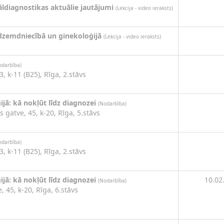
āldiagnostikas aktuālie jautājumi
(Lekcija - video ieraksts)
dzemdniecībā un ginekoloģijā
(Lekcija - video ieraksts)
odarbība)
3, k-11 (B25), Rīga, 2.stāvs
ijā: kā nokļūt līdz diagnozei
(Nodarbība)
s gatve, 45, k-20, Rīga, 5.stāvs
odarbība)
3, k-11 (B25), Rīga, 2.stāvs
ijā: kā nokļūt līdz diagnozei
10.02
(Nodarbība)
, 45, k-20, Rīga, 6.stāvs