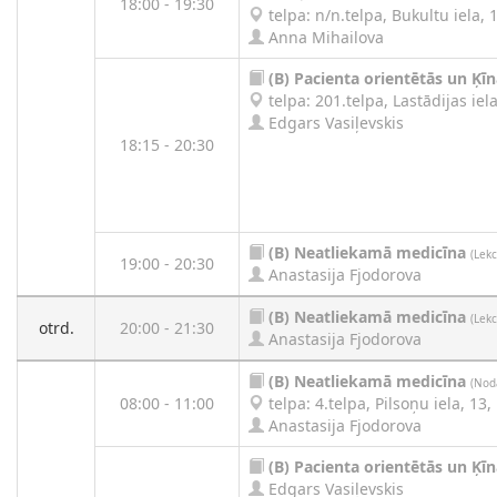
18:00 - 19:30
telpa: n/n.telpa, Bukultu iela, 
Anna Mihailova
(B)
Pacienta orientētās un Ķī
telpa: 201.telpa, Lastādijas iela
Edgars Vasiļevskis
18:15 - 20:30
(B)
Neatliekamā medicīna
(Lekc
19:00 - 20:30
Anastasija Fjodorova
(B)
Neatliekamā medicīna
(Lekc
otrd.
20:00 - 21:30
Anastasija Fjodorova
(B)
Neatliekamā medicīna
(Nod
08:00 - 11:00
telpa: 4.telpa, Pilsoņu iela, 13,
Anastasija Fjodorova
(B)
Pacienta orientētās un Ķī
Edgars Vasiļevskis