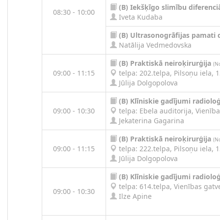
(B)
Iekšķīgo slimību diferenci
08:30 - 10:00
Iveta Kudaba
(B)
Ultrasonogrāfijas pamati 
Natālija Vedmedovska
(B)
Praktiskā neiroķirurģija
(N
09:00 - 11:15
telpa: 202.telpa, Pilsoņu iela, 1
Jūlija Dolgopolova
(B)
Klīniskie gadījumi radioloģ
09:00 - 10:30
telpa: Ebela auditorija, Vienība
Jekaterina Gagarina
(B)
Praktiskā neiroķirurģija
(N
09:00 - 11:15
telpa: 222.telpa, Pilsoņu iela, 1
Jūlija Dolgopolova
(B)
Klīniskie gadījumi radioloģ
telpa: 614.telpa, Vienības gatve
09:00 - 10:30
Ilze Apine