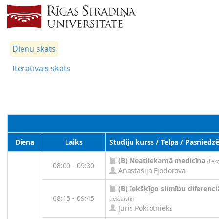
Dienu skats
Iteratīvais skats
Diena
Laiks
Studiju kurss / Telpa / Pasniedzē
(B)
Neatliekamā medicīna
(Lekc
08:00 - 09:30
Anastasija Fjodorova
(B)
Iekšķīgo slimību diferenci
08:15 - 09:45
tiešsaiste)
Juris Pokrotnieks