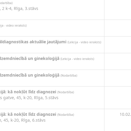
odarbība)
 2 k-4, Rīga, 3.stāvs
ija - video ieraksts)
āldiagnostikas aktuālie jautājumi
(Lekcija - video ieraksts)
dzemdniecībā un ginekoloģijā
(Lekcija - video ieraksts)
dzemdniecībā un ginekoloģijā
(Nodarbība)
ijā: kā nokļūt līdz diagnozei
(Nodarbība)
s gatve, 45, k-20, Rīga, 5.stāvs
ijā: kā nokļūt līdz diagnozei
10.02
(Nodarbība)
, 45, k-20, Rīga, 6.stāvs