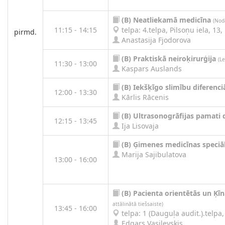
(B)
Neatliekamā medicīna
(Nod
11:15 - 14:15
telpa: 4.telpa, Pilsoņu iela, 13,
pirmd.
Anastasija Fjodorova
(B)
Praktiskā neiroķirurģija
(Le
11:30 - 13:00
Kaspars Auslands
(B)
Iekšķīgo slimību diferenci
12:00 - 13:30
Kārlis Rācenis
(B)
Ultrasonogrāfijas pamati 
12:15 - 13:45
Ija Lisovaja
(B)
Ģimenes medicīnas speciāl
Marija Sajibulatova
13:00 - 16:00
(B)
Pacienta orientētās un Ķī
attālinātā tiešsaiste)
13:45 - 16:00
telpa: 1 (Dauguļa audit.).telpa, 
Edgars Vasiļevskis