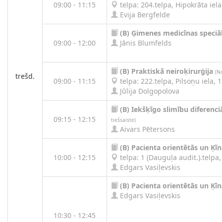
09:00 - 11:15
telpa: 204.telpa, Hipokrāta iela,
Evija Bergfelde
(B)
Ģimenes medicīnas speciāl
09:00 - 12:00
Jānis Blumfelds
(B)
Praktiskā neiroķirurģija
(N
trešd.
09:00 - 11:15
telpa: 222.telpa, Pilsoņu iela, 1
Jūlija Dolgopolova
(B)
Iekšķīgo slimību diferenci
09:15 - 12:15
tiešsaiste)
Aivars Pētersons
(B)
Pacienta orientētās un Ķī
10:00 - 12:15
telpa: 1 (Dauguļa audit.).telpa, 
Edgars Vasiļevskis
(B)
Pacienta orientētās un Ķī
Edgars Vasiļevskis
10:30 - 12:45