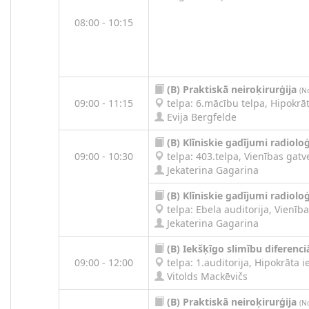
08:00 - 10:15
(B)
Praktiskā neiroķirurģija
(N
09:00 - 11:15
telpa: 6.mācību telpa, Hipokrāta
Evija Bergfelde
(B)
Klīniskie gadījumi radioloģ
09:00 - 10:30
telpa: 403.telpa, Vienības gatve
Jekaterina Gagarina
(B)
Klīniskie gadījumi radioloģ
telpa: Ebela auditorija, Vienība
Jekaterina Gagarina
(B)
Iekšķīgo slimību diferenci
09:00 - 12:00
telpa: 1.auditorija, Hipokrāta ie
Vitolds Mackēvičs
(B)
Praktiskā neiroķirurģija
(N