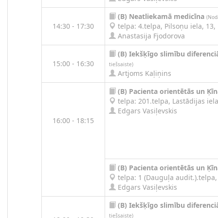
(B)
Neatliekamā medicīna
(Nod
14:30 - 17:30
telpa: 4.telpa, Pilsoņu iela, 13,
Anastasija Fjodorova
(B)
Iekšķīgo slimību diferenci
15:00 - 16:30
tiešsaiste)
Artjoms Kaļiņins
(B)
Pacienta orientētās un Ķī
telpa: 201.telpa, Lastādijas iela
Edgars Vasiļevskis
16:00 - 18:15
(B)
Pacienta orientētās un Ķī
telpa: 1 (Dauguļa audit.).telpa, 
Edgars Vasiļevskis
(B)
Iekšķīgo slimību diferenci
tiešsaiste)