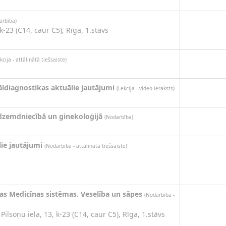
arbība)
 k-23 (C14, caur C5), Rīga, 1.stāvs
kcija - attālinātā tiešsaiste)
āldiagnostikas aktuālie jautājumi
(Lekcija - video ieraksts)
dzemdniecībā un ginekoloģijā
(Nodarbība)
ie jautājumi
(Nodarbība - attālinātā tiešsaiste)
nas Medicīnas sistēmas. Veselība un sāpes
(Nodarbība -
Pilsoņu iela, 13, k-23 (C14, caur C5), Rīga, 1.stāvs