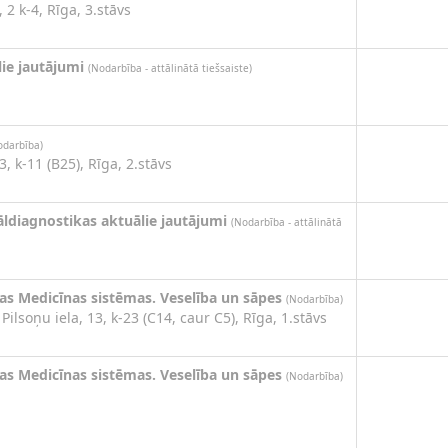
 2 k-4, Rīga, 3.stāvs
ie jautājumi
(Nodarbība - attālinātā tiešsaiste)
odarbība)
3, k-11 (B25), Rīga, 2.stāvs
āldiagnostikas aktuālie jautājumi
(Nodarbība - attālinātā
nas Medicīnas sistēmas. Veselība un sāpes
(Nodarbība)
Pilsoņu iela, 13, k-23 (C14, caur C5), Rīga, 1.stāvs
nas Medicīnas sistēmas. Veselība un sāpes
(Nodarbība)