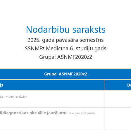
Nodarbību saraksts
2025. gada pavasara semestris
SSNMFz Medicīna 6. studiju gads
Grupa: ASNMF2020z2
Grupa: ASNMF2020z2
js
D
ija - video ieraksts)
āldiagnostikas aktuālie jautājumi
(Lekcija - attālinātā