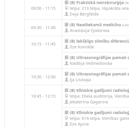
(B)
Praktiskā neiroķirurģija
(N
09:00 - 11:15
telpa: 213.telpa, Hipokrāta iela,
Evija Bergfelde
(B)
Neatliekamā medicīna
(Lekc
09:30 - 11:00
Anastasija Fjodorova
(B)
Iekšķīgo slimību diferenci
10:15 - 11:45
Ilze Konrāde
(B)
Ultrasonogrāfijas pamati 
Natālija Vedmedovska
(B)
Ultrasonogrāfijas pamati 
10:30 - 12:00
Ija Lisovaja
(B)
Klīniskie gadījumi radioloģ
10:45 - 12:15
telpa: Ebela auditorija, Vienība
Jekaterina Gagarina
(B)
Klīniskie gadījumi radioloģ
telpa: 614.telpa, Vienības gatve
Ilze Apine