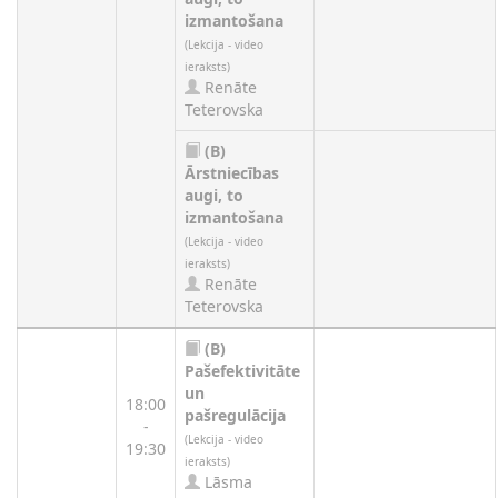
izmantošana
(Lekcija - video
ieraksts)
Renāte
Teterovska
(B)
Ārstniecības
augi, to
izmantošana
(Lekcija - video
ieraksts)
Renāte
Teterovska
(B)
Pašefektivitāte
un
18:00
pašregulācija
-
(Lekcija - video
19:30
ieraksts)
Lāsma