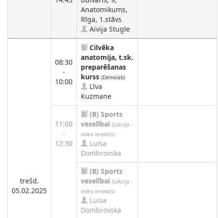
Anatomikums,
Rīga, 1.stāvs
Aivija Stugle
Cilvēka
anatomija, t.sk.
08:30
preparēšanas
-
kurss
(Demolab)
10:00
Līva
Kuzmane
(B)
Sports
11:00
veselībai
(Lekcija -
-
video ieraksts)
12:30
Luisa
Dombrovska
(B)
Sports
trešd.
veselībai
(Lekcija -
05.02.2025
video ieraksts)
Luisa
Dombrovska