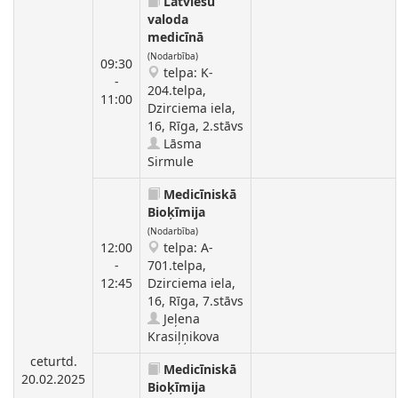
Latviešu
valoda
medicīnā
(Nodarbība)
09:30
telpa: K-
-
204.telpa,
11:00
Dzirciema iela,
16, Rīga, 2.stāvs
Lāsma
Sirmule
Medicīniskā
Bioķīmija
(Nodarbība)
12:00
telpa: A-
-
701.telpa,
12:45
Dzirciema iela,
16, Rīga, 7.stāvs
Jeļena
Krasiļņikova
ceturtd.
Medicīniskā
20.02.2025
Bioķīmija