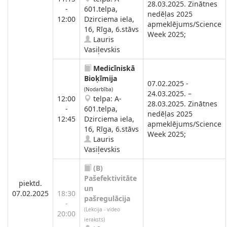
28.03.2025. Zinātnes
-
601.telpa,
nedēļas 2025
12:00
Dzirciema iela,
apmeklējums/Science
16, Rīga, 6.stāvs
Week 2025;
Lauris
Vasiļevskis
Medicīniskā
Bioķīmija
07.02.2025 -
(Nodarbība)
24.03.2025. –
12:00
telpa: A-
28.03.2025. Zinātnes
-
601.telpa,
nedēļas 2025
12:45
Dzirciema iela,
apmeklējums/Science
16, Rīga, 6.stāvs
Week 2025;
Lauris
Vasiļevskis
(B)
Pašefektivitāte
piektd.
un
07.02.2025
18:30
pašregulācija
-
(Lekcija - video
20:00
ieraksts)