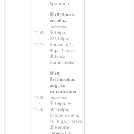
Spundiņa
(B)
Sports
veselībai
(Nodarbība)
12:45
telpa:
-
241.telpa,
14:15
Augšiela, 1,
Rīga, 1.stāvs
Luisa
Dombrovska
(B)
Ārstniecības
augi, to
izmantošana
13:30
(Nodarbība)
-
telpa: A-
15:45
504.telpa,
Dzirciema iela,
16, Rīga, 5.stāvs
Renāte
Teterovska