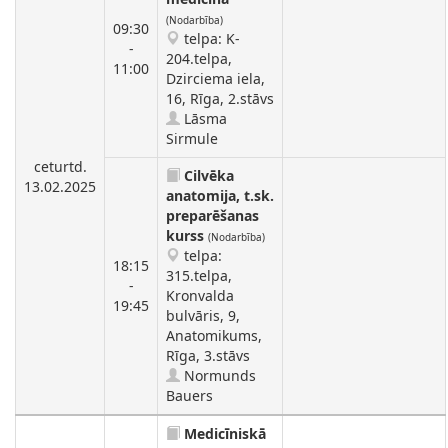
(Nodarbība)
09:30
telpa: K-
-
204.telpa,
11:00
Dzirciema iela,
16, Rīga, 2.stāvs
Lāsma
Sirmule
ceturtd.
Cilvēka
13.02.2025
anatomija, t.sk.
preparēšanas
kurss
(Nodarbība)
telpa:
18:15
315.telpa,
-
Kronvalda
19:45
bulvāris, 9,
Anatomikums,
Rīga, 3.stāvs
Normunds
Bauers
Medicīniskā