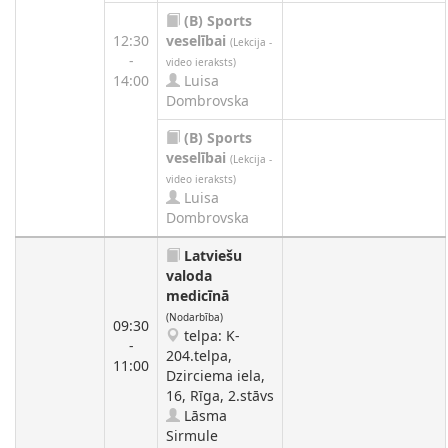
(B)
Sports
12:30
veselībai
(Lekcija -
-
video ieraksts)
14:00
Luisa
Dombrovska
(B)
Sports
veselībai
(Lekcija -
video ieraksts)
Luisa
Dombrovska
Latviešu
valoda
medicīnā
(Nodarbība)
09:30
telpa: K-
-
204.telpa,
11:00
Dzirciema iela,
16, Rīga, 2.stāvs
Lāsma
Sirmule