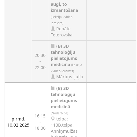
augi, to
izmantošana
(Lekcija - video
ieraksts)
Renāte
Teterovska
(B)
3D
tehnoloģiju
20:30
pielietojums
-
medicīnā
(Lekcija
22:00
- video ieraksts)
Mārtiņš Ļuļļa
(B)
3D
tehnoloģiju
pielietojums
medicīnā
(Nodarbība)
16:15
pirmd.
telpa:
-
10.02.2025
113B.telpa,
18:30
Anniņmuižas