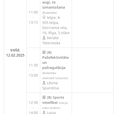
augi, to
izmantošana
11:00
(Nodarbība)
-
telpa: A-
13:15
505.telpa,
Dzirciema iela,
16, Rīga, 5.stāvs
Renāte
Teterovska
trešd.
(B)
12.02.2025
Pašefektivitāte
un
11:30
pašregulācija
-
(Nodarbība -
13:00
attālinātā tiešsaiste)
Lāsma
Spundiņa
(B)
Sports
12:30
veselībai
(Lekcija -
-
video ieraksts)
14:00
Luisa