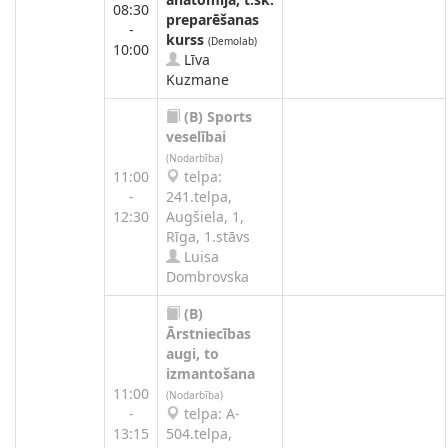
08:30
preparēšanas
-
kurss
(Demolab)
10:00
Līva
Kuzmane
(B)
Sports
veselībai
(Nodarbība)
11:00
telpa:
-
241.telpa,
12:30
Augšiela, 1,
Rīga, 1.stāvs
Luisa
Dombrovska
(B)
Ārstniecības
augi, to
izmantošana
11:00
(Nodarbība)
-
telpa: A-
13:15
504.telpa,