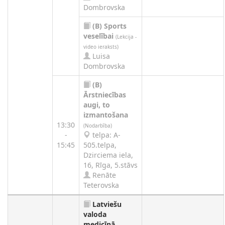
Dombrovska
(B)
Sports
veselībai
(Lekcija -
video ieraksts)
Luisa
Dombrovska
(B)
Ārstniecības
augi, to
izmantošana
13:30
(Nodarbība)
-
telpa: A-
15:45
505.telpa,
Dzirciema iela,
16, Rīga, 5.stāvs
Renāte
Teterovska
Latviešu
valoda
medicīnā