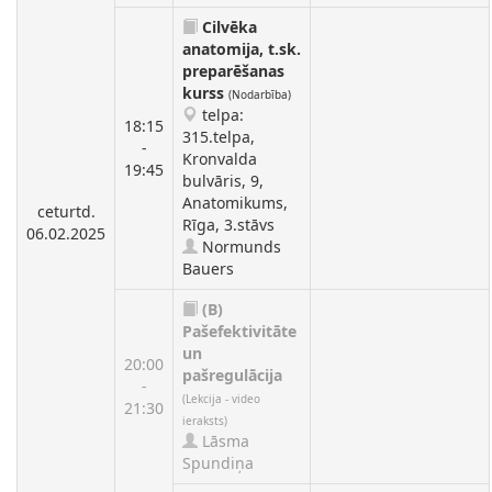
Cilvēka
anatomija, t.sk.
preparēšanas
kurss
(Nodarbība)
telpa:
18:15
315.telpa,
-
Kronvalda
19:45
bulvāris, 9,
Anatomikums,
ceturtd.
Rīga, 3.stāvs
06.02.2025
Normunds
Bauers
(B)
Pašefektivitāte
un
20:00
pašregulācija
-
(Lekcija - video
21:30
ieraksts)
Lāsma
Spundiņa