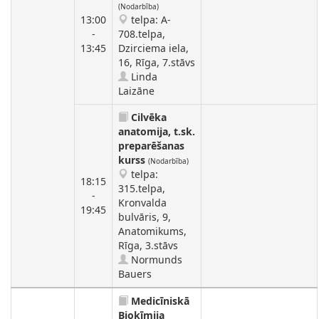
(Nodarbība)
13:00
telpa: A-
-
708.telpa,
13:45
Dzirciema iela,
16, Rīga, 7.stāvs
Linda
Laizāne
Cilvēka
anatomija, t.sk.
preparēšanas
kurss
(Nodarbība)
telpa:
18:15
315.telpa,
-
Kronvalda
19:45
bulvāris, 9,
Anatomikums,
Rīga, 3.stāvs
Normunds
Bauers
Medicīniskā
Bioķīmija