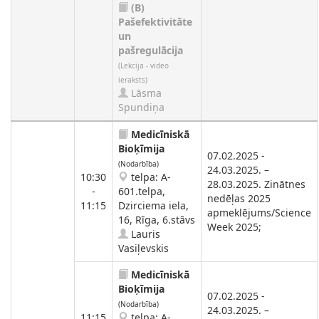
(B)
Pašefektivitāte
un
pašregulācija
(Lekcija - video
ieraksts)
Lāsma
Spundiņa
Medicīniskā
Bioķīmija
07.02.2025 -
(Nodarbība)
24.03.2025. –
10:30
telpa: A-
28.03.2025. Zinātnes
-
601.telpa,
nedēļas 2025
11:15
Dzirciema iela,
apmeklējums/Science
16, Rīga, 6.stāvs
Week 2025;
Lauris
Vasiļevskis
Medicīniskā
Bioķīmija
07.02.2025 -
(Nodarbība)
24.03.2025. –
11:15
telpa: A-