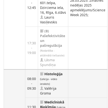
28.03.2025. Zinātnes
-
601.telpa,
nedēļas 2025
12:45
Dzirciema iela,
apmeklējums/Science
16, Rīga, 6.stāvs
Week 2025;
Lauris
Vasiļevskis
(B)
Pašefektivitāte
un
17:30
pašregulācija
-
(Nodarbība -
19:00
attālinātā tiešsaiste)
Lāsma
Spundiņa
Histoloģija
08:00
(Lekcija - video
-
ieraksts)
09:30
Valērija
Groma
Medicīniskā
11:30
Bioķīmija
(Lekcija