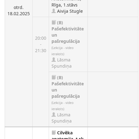
Rīga, 1.stāvs
otrd.
Aivija Stugle
18.02.2025
(B)
Pašefektivitāte
un
20:00
pašregulācija
-
(Lekcija - video
21:30
ieraksts)
Lāsma
Spundiņa
(B)
Pašefektivitāte
un
pašregulācija
(Lekcija - video
ieraksts)
Lāsma
Spundiņa
Cilvēka
anatomija, t.sk.