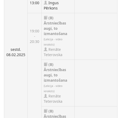
13:00
Ingus
Pērkons
(B)
Ārstniecības
augi, to
19:00
izmantošana
-
(Lekcija - video
20:30
ieraksts)
sestd.
Renāte
08.02.2025
Teterovska
(B)
Ārstniecības
augi, to
izmantošana
(Lekcija - video
ieraksts)
Renāte
Teterovska
(B)
Ārstniecības