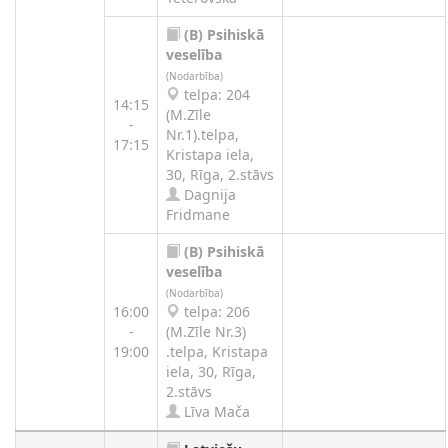
(B)
Psihiskā
veselība
(Nodarbība)
telpa: 204
14:15
(M.Zīle
-
Nr.1).telpa,
17:15
Kristapa iela,
30, Rīga, 2.stāvs
Dagnija
Fridmane
(B)
Psihiskā
veselība
(Nodarbība)
16:00
telpa: 206
-
(M.Zīle Nr.3)
19:00
.telpa, Kristapa
iela, 30, Rīga,
2.stāvs
Līva Mača