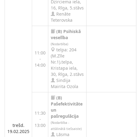
Dzirciema iela,
16, Rīga, 5.stāvs
Renāte
Teterovska
(B)
Psihiskā
veselība
(Nodarbība)
telpa: 204
11:00
(M.Zīle
-
Nr.1).telpa,
14:00
Kristapa iela,
30, Rīga, 2.stāvs
Sindija
Mairita Ozola
(B)
Pašefektivitāte
un
11:30
pašregulācija
-
(Nodarbība -
trešd.
13:00
attālinātā tiešsaiste)
19.02.2025
Lāsma