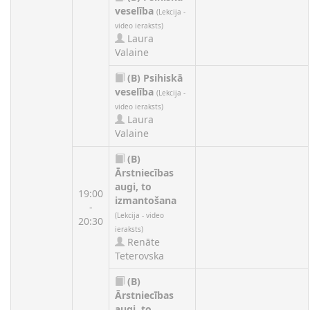
veselība
(Lekcija -
video ieraksts)
Laura
Valaine
(B)
Psihiskā
veselība
(Lekcija -
video ieraksts)
Laura
Valaine
(B)
Ārstniecības
augi, to
19:00
izmantošana
-
(Lekcija - video
20:30
ieraksts)
Renāte
Teterovska
(B)
Ārstniecības
augi, to