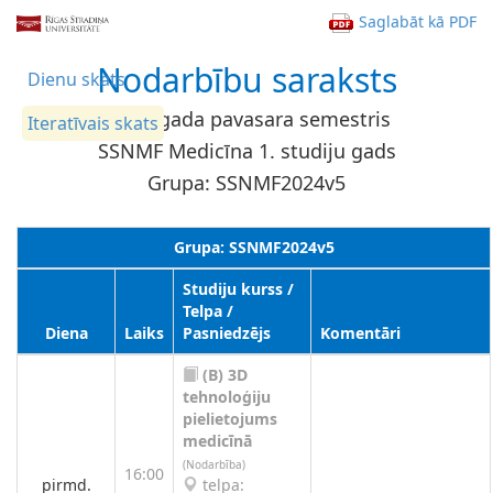
Saglabāt kā PDF
Nodarbību saraksts
Dienu skats
2025. gada pavasara semestris
Iteratīvais skats
SSNMF Medicīna 1. studiju gads
Grupa: SSNMF2024v5
Grupa: SSNMF2024v5
Studiju kurss /
Telpa /
Diena
Laiks
Pasniedzējs
Komentāri
(B)
3D
tehnoloģiju
pielietojums
medicīnā
(Nodarbība)
16:00
pirmd.
telpa: