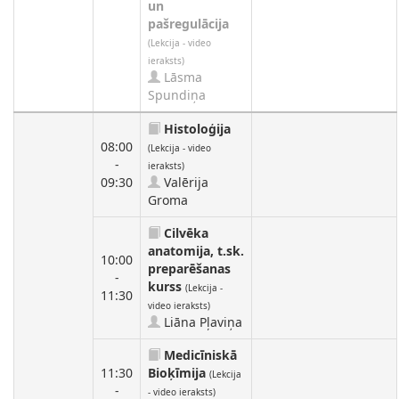
un
pašregulācija
(Lekcija - video
ieraksts)
Lāsma
Spundiņa
Histoloģija
08:00
(Lekcija - video
-
ieraksts)
09:30
Valērija
Groma
Cilvēka
anatomija, t.sk.
10:00
preparēšanas
-
kurss
(Lekcija -
11:30
video ieraksts)
Liāna Pļaviņa
Medicīniskā
11:30
Bioķīmija
(Lekcija
-
- video ieraksts)