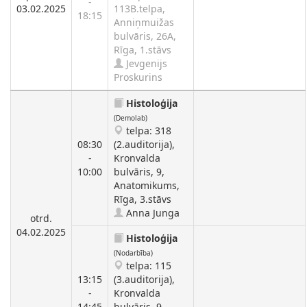
-
03.02.2025
113B.telpa,
18:15
Anniņmuižas
bulvāris, 26A,
Rīga, 1.stāvs
Jevgenijs
Proskurins
Histoloģija
(Demolab)
telpa: 318
08:30
(2.auditorija),
-
Kronvalda
10:00
bulvāris, 9,
Anatomikums,
Rīga, 3.stāvs
Anna Junga
otrd.
04.02.2025
Histoloģija
(Nodarbība)
telpa: 115
13:15
(3.auditorija),
-
Kronvalda
14:45
bulvāris, 9,