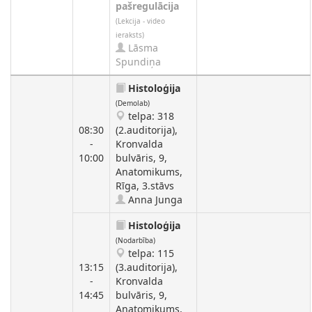
pašregulācija
(Lekcija - video
ieraksts)
Lāsma
Spundiņa
Histoloģija
(Demolab)
telpa: 318
08:30
(2.auditorija),
-
Kronvalda
10:00
bulvāris, 9,
Anatomikums,
Rīga, 3.stāvs
Anna Junga
Histoloģija
(Nodarbība)
telpa: 115
13:15
(3.auditorija),
-
Kronvalda
14:45
bulvāris, 9,
Anatomikums,