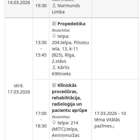
14.03.2026
19:30
Normunds
Limba
Propedeitika
(Nodarbība)
telpa:
13:30
204.telpa, Pilsoņu
-
iela, 13, k-11
15:45
(B25), Rīga,
2.stāvs
Kārlis
Klētnieks
Klīniskās
otrd.
procedūras,
17.03.2026
rehabilitācija,
radioloģija un
pacientu aprūpe
17:00
17.03.2026 - 10
(Nodarbība)
-
tēma Vitālās
telpa: 214
18:30
pazīmes.;
(MITC).telpa,
Anniņmuižas