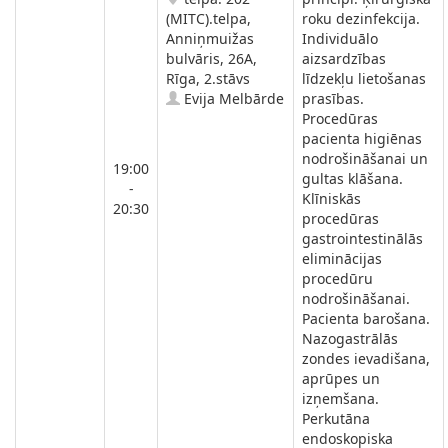
(MITC).telpa,
roku dezinfekcija.
Anniņmuižas
Individuālo
bulvāris, 26A,
aizsardzības
Rīga, 2.stāvs
līdzekļu lietošanas
Evija Melbārde
prasības.
Procedūras
pacienta higiēnas
nodrošināšanai un
19:00
gultas klāšana.
-
Klīniskās
20:30
procedūras
gastrointestinālās
eliminācijas
procedūru
nodrošināšanai.
Pacienta barošana.
Nazogastrālās
zondes ievadišana,
aprūpes un
izņemšana.
Perkutāna
endoskopiska