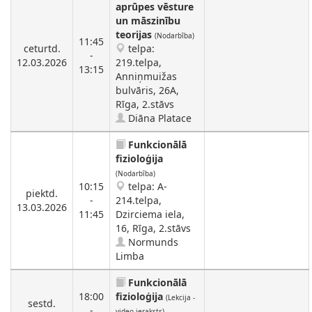
aprūpes vēsture
un māszinību
teorijas
(Nodarbība)
11:45
ceturtd.
telpa:
-
12.03.2026
219.telpa,
13:15
Anniņmuižas
bulvāris, 26A,
Rīga, 2.stāvs
Diāna Platace
Funkcionālā
fizioloģija
(Nodarbība)
10:15
telpa: A-
piektd.
-
214.telpa,
13.03.2026
11:45
Dzirciema iela,
16, Rīga, 2.stāvs
Normunds
Limba
Funkcionālā
18:00
fizioloģija
(Lekcija -
sestd.
-
video ieraksts)