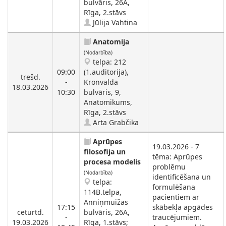
bulvāris, 26A,
Rīga, 2.stāvs
Jūlija Vahtina
Anatomija
(Nodarbība)
telpa: 212
09:00
(1.auditorija),
trešd.
-
Kronvalda
18.03.2026
10:30
bulvāris, 9,
Anatomikums,
Rīga, 2.stāvs
Arta Grabčika
Aprūpes
19.03.2026 - 7
filosofija un
tēma: Aprūpes
procesa modelis
problēmu
(Nodarbība)
identificēšana un
telpa:
formulēšana
114B.telpa,
pacientiem ar
Anniņmuižas
17:15
skābekļa apgādes
ceturtd.
bulvāris, 26A,
-
traucējumiem.
19.03.2026
Rīga, 1.stāvs;