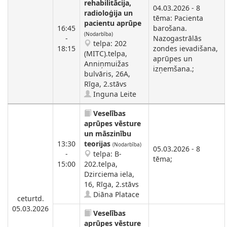
rehabilitācija,
04.03.2026 - 8
radioloģija un
tēma: Pacienta
pacientu aprūpe
16:45
barošana.
(Nodarbība)
-
Nazogastrālās
telpa: 202
18:15
zondes ievadišana,
(MITC).telpa,
aprūpes un
Anniņmuižas
izņemšana.;
bulvāris, 26A,
Rīga, 2.stāvs
Inguna Leite
Veselības
aprūpes vēsture
un māszinību
13:30
teorijas
(Nodarbība)
05.03.2026 - 8
-
telpa: B-
tēma;
15:00
202.telpa,
Dzirciema iela,
16, Rīga, 2.stāvs
Diāna Platace
ceturtd.
05.03.2026
Veselības
aprūpes vēsture