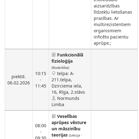
aizsardzības
līdzekļu lietošanas
prasības. Ar
multirezistentiem
organismiem
inficēto pacientu
aprūpe.;
Funkcionālā
fizioloģija
(Nodarbība)
10:15
telpa: A-
piektd.
-
211.telpa,
06.02.2026
11:45
Dzirciema iela,
16, Rīga, 2.stāvs
Normunds
Limba
Veselības
aprūpes vēsture
08:00
un māszinību
-
teorijas
(Lekcija -
09:30