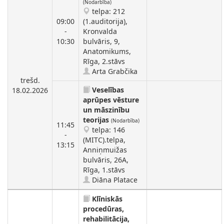
(Nodarbība)
telpa: 212
09:00
(1.auditorija),
-
Kronvalda
10:30
bulvāris, 9,
Anatomikums,
Rīga, 2.stāvs
Arta Grabčika
trešd.
Veselības
18.02.2026
aprūpes vēsture
un māszinību
teorijas
(Nodarbība)
11:45
telpa: 146
-
(MITC).telpa,
13:15
Anniņmuižas
bulvāris, 26A,
Rīga, 1.stāvs
Diāna Platace
Klīniskās
procedūras,
rehabilitācija,