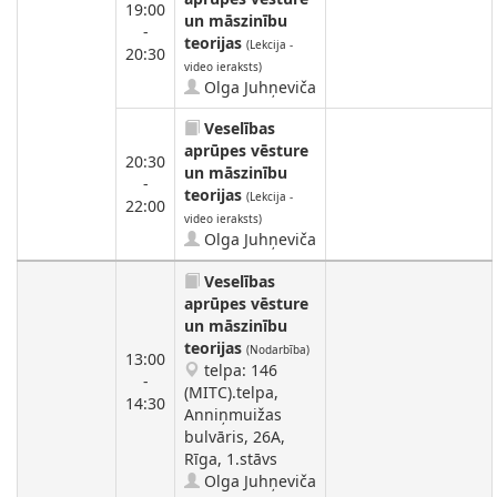
19:00
un māszinību
-
teorijas
(Lekcija -
20:30
video ieraksts)
Olga Juhņeviča
Veselības
aprūpes vēsture
20:30
un māszinību
-
teorijas
(Lekcija -
22:00
video ieraksts)
Olga Juhņeviča
Veselības
aprūpes vēsture
un māszinību
teorijas
(Nodarbība)
13:00
telpa: 146
-
(MITC).telpa,
14:30
Anniņmuižas
bulvāris, 26A,
Rīga, 1.stāvs
Olga Juhņeviča