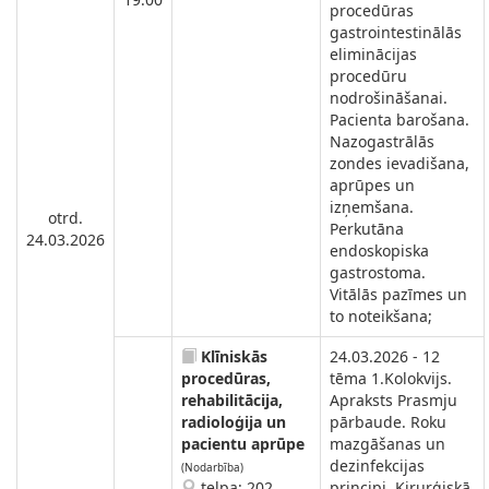
procedūras
gastrointestinālās
eliminācijas
procedūru
nodrošināšanai.
Pacienta barošana.
Nazogastrālās
zondes ievadišana,
aprūpes un
izņemšana.
otrd.
Perkutāna
24.03.2026
endoskopiska
gastrostoma.
Vitālās pazīmes un
to noteikšana;
Klīniskās
24.03.2026 - 12
procedūras,
tēma 1.Kolokvijs.
rehabilitācija,
Apraksts Prasmju
radioloģija un
pārbaude. Roku
pacientu aprūpe
mazgāšanas un
dezinfekcijas
(Nodarbība)
telpa: 202
principi. Ķirurģiskā