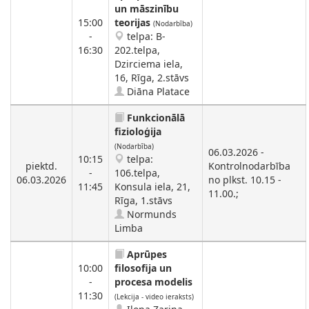
un māszinību
15:00
teorijas
(Nodarbība)
-
telpa: B-
16:30
202.telpa,
Dzirciema iela,
16, Rīga, 2.stāvs
Diāna Platace
Funkcionālā
fizioloģija
(Nodarbība)
06.03.2026 -
10:15
telpa:
piektd.
Kontrolnodarbība
-
106.telpa,
06.03.2026
no plkst. 10.15 -
11:45
Konsula iela, 21,
11.00.;
Rīga, 1.stāvs
Normunds
Limba
Aprūpes
10:00
filosofija un
-
procesa modelis
11:30
(Lekcija - video ieraksts)