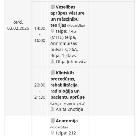
Veselības
aprūpes vēsture
un māszinību
otrd.
teorijas
(Nodarbība)
03.02.2026
14:30
telpa: 146
-
(MITC).telpa,
16:00
Anniņmuižas
bulvāris, 26A,
Rīga, 1.stāvs
Olga Juhņeviča
Klīniskās
procedūras,
20:00
rehabilitācija,
-
radioloģija un
21:30
pacientu aprūpe
(Lekcija - video ieraksts)
Anita Znotiņa
Anatomija
(Nodarbība)
telpa: 212