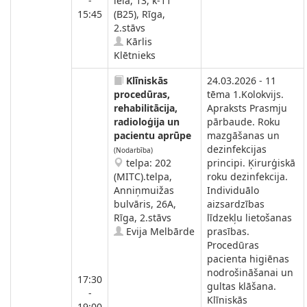
-
iela, 13, k-11
15:45
(B25), Rīga,
2.stāvs
Kārlis
Klētnieks
Klīniskās
24.03.2026 - 11
procedūras,
tēma 1.Kolokvijs.
rehabilitācija,
Apraksts Prasmju
radioloģija un
pārbaude. Roku
pacientu aprūpe
mazgāšanas un
dezinfekcijas
(Nodarbība)
telpa: 202
principi. Ķirurģiskā
(MITC).telpa,
roku dezinfekcija.
Anniņmuižas
Individuālo
bulvāris, 26A,
aizsardzības
Rīga, 2.stāvs
līdzekļu lietošanas
Evija Melbārde
prasības.
Procedūras
pacienta higiēnas
nodrošināšanai un
17:30
gultas klāšana.
-
Klīniskās
19:00