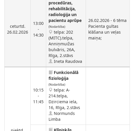
procedūras,
rehabilitācija,
radioloģija un
pacientu aprūpe
26.02.2026 - 6 tēma
13:00
ceturtd.
Pacienta gultas
(Nodarbība)
-
26.02.2026
telpa: 202
klāšana un veļas
14:30
(MITC).telpa,
maiņa;
Anniņmuižas
bulvāris, 26A,
Rīga, 2.stāvs
Ineta Raudova
Funkcionālā
fizioloģija
(Nodarbība)
10:15
telpa: A-
-
214.telpa,
11:45
Dzirciema iela,
16, Rīga, 2.stāvs
Normunds
Limba
Klīniskās
piektd.