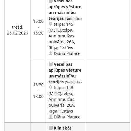
Veselības
aprūpes vēsture
un māszinību
teorijas
(Nodarbība)
15:00
telpa: 146
trešd.
-
(MITC).telpa,
25.02.2026
16:30
Anniņmuižas
bulvāris, 26A,
Rīga, 1.stāvs
Diāna Platace
Veselības
aprūpes vēsture
un māszinību
teorijas
(Nodarbība)
16:30
telpa: 146
-
(MITC).telpa,
18:00
Anniņmuižas
bulvāris, 26A,
Rīga, 1.stāvs
Diāna Platace
Klīniskās