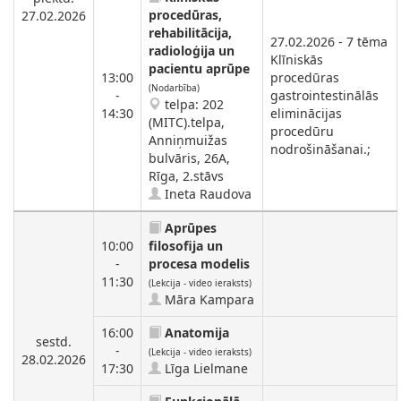
procedūras,
27.02.2026
rehabilitācija,
27.02.2026 - 7 tēma
radioloģija un
Klīniskās
pacientu aprūpe
13:00
procedūras
(Nodarbība)
-
gastrointestinālās
telpa: 202
14:30
eliminācijas
(MITC).telpa,
procedūru
Anniņmuižas
nodrošināšanai.;
bulvāris, 26A,
Rīga, 2.stāvs
Ineta Raudova
Aprūpes
10:00
filosofija un
-
procesa modelis
11:30
(Lekcija - video ieraksts)
Māra Kampara
16:00
Anatomija
sestd.
-
(Lekcija - video ieraksts)
28.02.2026
17:30
Līga Lielmane