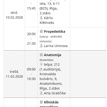
-
iela, 13, k-11
15:45
(B25), Rīga,
otrd.
2.stāvs
10.02.2026
Kārlis
Klētnieks
Propedeitika
20:00
(Lekcija - attālinātā
-
tiešsaiste)
21:30
Larisa Umnova
Anatomija
(Nodarbība)
telpa: 212
09:00
(1.auditorija),
trešd.
-
Kronvalda
11.02.2026
10:30
bulvāris, 9,
Anatomikums,
Rīga, 2.stāvs
Arta Grabčika
Klīniskās
procedūras,