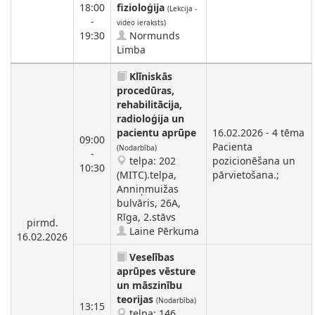
18:00
fizioloģija
(Lekcija -
-
video ieraksts)
19:30
Normunds
Limba
Klīniskās
procedūras,
rehabilitācija,
radioloģija un
pacientu aprūpe
16.02.2026 - 4 tēma
09:00
Pacienta
(Nodarbība)
-
telpa: 202
pozicionēšana un
10:30
(MITC).telpa,
pārvietošana.;
Anniņmuižas
bulvāris, 26A,
Rīga, 2.stāvs
pirmd.
Laine Pērkuma
16.02.2026
Veselības
aprūpes vēsture
un māszinību
teorijas
(Nodarbība)
13:15
telpa: 146