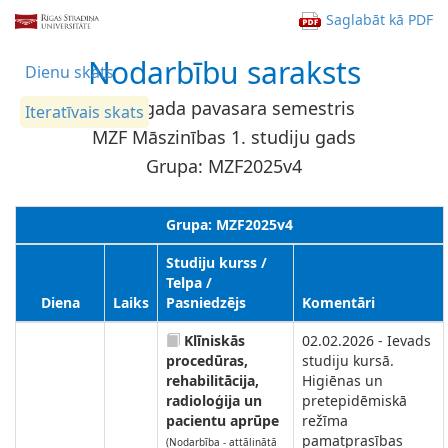
Saglabāt kā PDF
Nodarbību saraksts
Dienu skats
2026. gada pavasara semestris
Iteratīvais skats
MZF Māszinības 1. studiju gads
Grupa: MZF2025v4
Grupa: MZF2025v4
Studiju kurss /
Telpa /
Diena
Laiks
Pasniedzējs
Komentāri
Klīniskās
02.02.2026 - Ievads
procedūras,
studiju kursā.
rehabilitācija,
Higiēnas un
radioloģija un
pretepidēmiskā
pacientu aprūpe
režīma
pamatprasības
(Nodarbība - attālinātā