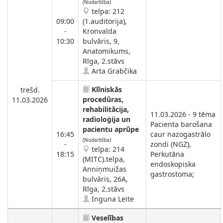
(Nodarbība)
telpa: 212
09:00
(1.auditorija),
-
Kronvalda
10:30
bulvāris, 9,
Anatomikums,
Rīga, 2.stāvs
Arta Grabčika
Klīniskās
trešd.
procedūras,
11.03.2026
rehabilitācija,
11.03.2026 - 9 tēma
radioloģija un
Pacienta barošana
pacientu aprūpe
16:45
caur nazogastrālo
(Nodarbība)
-
zondi (NGZ),
telpa: 214
18:15
Perkutāna
(MITC).telpa,
endoskopiska
Anniņmuižas
gastrostoma;
bulvāris, 26A,
Rīga, 2.stāvs
Inguna Leite
Veselības