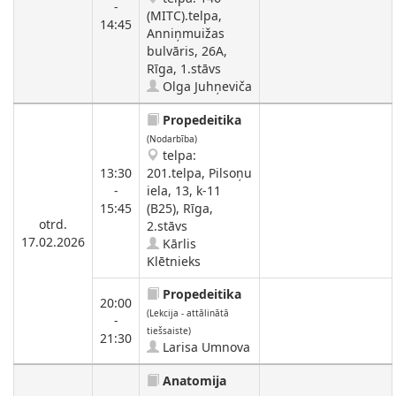
-
(MITC).telpa,
14:45
Anniņmuižas
bulvāris, 26A,
Rīga, 1.stāvs
Olga Juhņeviča
Propedeitika
(Nodarbība)
telpa:
13:30
201.telpa, Pilsoņu
-
iela, 13, k-11
15:45
(B25), Rīga,
otrd.
2.stāvs
17.02.2026
Kārlis
Klētnieks
Propedeitika
20:00
(Lekcija - attālinātā
-
tiešsaiste)
21:30
Larisa Umnova
Anatomija