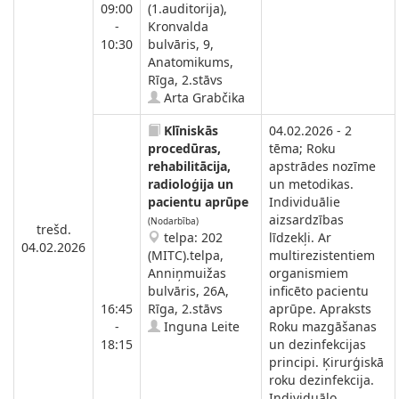
09:00
(1.auditorija),
-
Kronvalda
10:30
bulvāris, 9,
Anatomikums,
Rīga, 2.stāvs
Arta Grabčika
Klīniskās
04.02.2026 - 2
procedūras,
tēma; Roku
rehabilitācija,
apstrādes nozīme
radioloģija un
un metodikas.
pacientu aprūpe
Individuālie
aizsardzības
(Nodarbība)
trešd.
telpa: 202
līdzekļi. Ar
04.02.2026
(MITC).telpa,
multirezistentiem
Anniņmuižas
organismiem
bulvāris, 26A,
inficēto pacientu
16:45
Rīga, 2.stāvs
aprūpe. Apraksts
-
Inguna Leite
Roku mazgāšanas
18:15
un dezinfekcijas
principi. Ķirurģiskā
roku dezinfekcija.
Individuālo