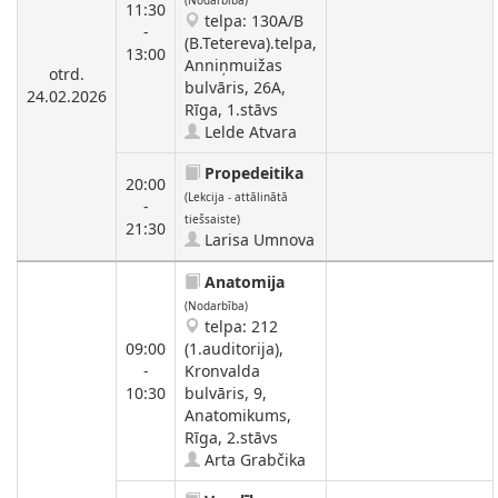
(Nodarbība)
11:30
telpa: 130A/B
-
(B.Tetereva).telpa,
13:00
Anniņmuižas
otrd.
bulvāris, 26A,
24.02.2026
Rīga, 1.stāvs
Lelde Atvara
Propedeitika
20:00
(Lekcija - attālinātā
-
tiešsaiste)
21:30
Larisa Umnova
Anatomija
(Nodarbība)
telpa: 212
09:00
(1.auditorija),
-
Kronvalda
10:30
bulvāris, 9,
Anatomikums,
Rīga, 2.stāvs
Arta Grabčika