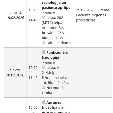
radioloģija un
pacientu aprūpe
13:15
19.02.2026 - 5 tēma
ceturtd.
(Nodarbība)
-
Pacienta higiēnas
19.02.2026
telpa: 202
14:45
procedūras.;
(MITC).telpa,
Anniņmuižas
bulvāris, 26A,
Rīga, 2.stāvs
Laine Pērkuma
Funkcionālā
fizioloģija
(Nodarbība)
10:15
telpa: A-
piektd.
-
214.telpa,
20.02.2026
11:45
Dzirciema iela,
16, Rīga, 2.stāvs
Normunds
Limba
Aprūpes
10:00
filosofija un
-
procesa modelis