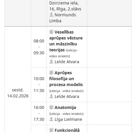
Dzirciema iela,
16, Rīga, 2.stāvs
Normunds
Limba
Veselības
aprūpes vēsture
08:00
un māszinību
-
teorijas
(Lekcija -
09:30
video ieraksts)
Lelde Atvara
Aprūpes
10:00
filosofija un
-
procesa modelis
sestd.
11:30
(Lekcija - video ieraksts)
14.02.2026
Lelde Atvara
16:00
Anatomija
-
(Lekcija - video ieraksts)
17:30
Līga Lielmane
Funkcionālā