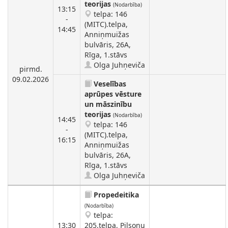
teorijas
(Nodarbība)
13:15
telpa: 146
-
(MITC).telpa,
14:45
Anniņmuižas
bulvāris, 26A,
Rīga, 1.stāvs
Olga Juhņeviča
pirmd.
09.02.2026
Veselības
aprūpes vēsture
un māszinību
teorijas
(Nodarbība)
14:45
telpa: 146
-
(MITC).telpa,
16:15
Anniņmuižas
bulvāris, 26A,
Rīga, 1.stāvs
Olga Juhņeviča
Propedeitika
(Nodarbība)
telpa:
13:30
205.telpa, Pilsoņu