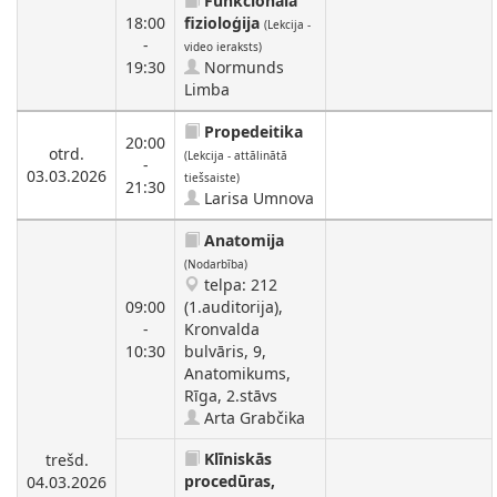
Funkcionālā
18:00
fizioloģija
(Lekcija -
-
video ieraksts)
19:30
Normunds
Limba
Propedeitika
20:00
otrd.
(Lekcija - attālinātā
-
03.03.2026
tiešsaiste)
21:30
Larisa Umnova
Anatomija
(Nodarbība)
telpa: 212
09:00
(1.auditorija),
-
Kronvalda
10:30
bulvāris, 9,
Anatomikums,
Rīga, 2.stāvs
Arta Grabčika
Klīniskās
trešd.
procedūras,
04.03.2026