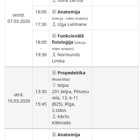
Ilona Zariņa
16:00
Anatomija
sestd.
-
(Lekcija - video ieraksts)
07.03.2026
17:30
Līga Lielmane
Funkcionālā
18:00
fizioloģija
(Lekcija -
-
video ieraksts)
19:30
Normunds
Limba
Propedeitika
(Nodarbība)
telpa:
13:30
201.telpa, Pilsoņu
otrd.
-
iela, 13, k-11
10.03.2026
15:45
(B25), Rīga,
2.stāvs
Kārlis
Klētnieks
Anatomija