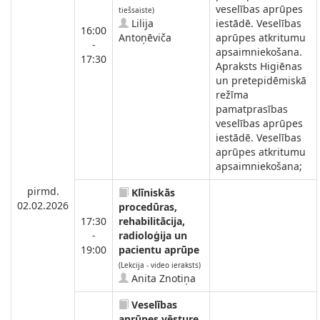
veselības aprūpes
tiešsaiste)
Lilija
iestādē. Veselības
16:00
Antoņēviča
aprūpes atkritumu
-
apsaimniekošana.
17:30
Apraksts Higiēnas
un pretepidēmiskā
režīma
pamatprasības
veselības aprūpes
iestādē. Veselības
aprūpes atkritumu
apsaimniekošana;
pirmd.
Klīniskās
02.02.2026
procedūras,
17:30
rehabilitācija,
-
radioloģija un
19:00
pacientu aprūpe
(Lekcija - video ieraksts)
Anita Znotiņa
Veselības
aprūpes vēsture