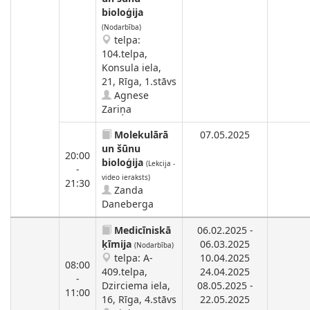
bioloģija
(Nodarbība)
telpa:
104.telpa,
Konsula iela,
21, Rīga, 1.stāvs
Agnese
Zariņa
Molekulārā
07.05.2025
un šūnu
20:00
bioloģija
(Lekcija -
-
video ieraksts)
21:30
Zanda
Daneberga
Medicīniskā
06.02.2025 -
ķīmija
06.03.2025
(Nodarbība)
telpa: A-
10.04.2025
08:00
409.telpa,
24.04.2025
-
Dzirciema iela,
08.05.2025 -
11:00
16, Rīga, 4.stāvs
22.05.2025