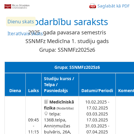
Saglabāt kā PDF
Nodarbību saraksts
Dienu skats
2025. gada pavasara semestris
Iteratīvais skats
SSNMFz Medicīna 1. studiju gads
Grupa: SSNMFz2025z6
Grupa: SSNMFz2025z6
Studiju kurss /
Telpa /
Diena
Laiks
Pasniedzējs
Datumi/Periodi
Koment
Medicīniskā
10.02.2025 -
fizika
17.02.2025
(Nodarbība)
telpa:
03.03.2025
09:45
136B.telpa,
17.03.2025
-
Anniņmuižas
31.03.2025 -
11:15
bulvāris, 26A,
07.04.2025