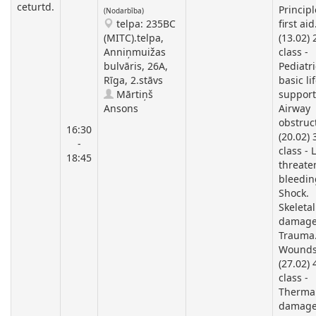
ceturtd.
Principl
(Nodarbība)
telpa: 235BC
first aid
(MITC).telpa,
(13.02)
Anniņmuižas
class -
bulvāris, 26A,
Pediatri
Rīga, 2.stāvs
basic li
Mārtiņš
support
Ansons
Airway
obstruc
16:30
(20.02) 
-
class - L
18:45
threate
bleedin
Shock.
Skeletal
damage
Trauma
Wounds
(27.02) 
class -
Therma
damage