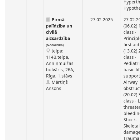
Hyperth
Hypothe
Pirmā
27.02.2025
27.02.2
palīdzība un
(06.02) 
civilā
class -
aizsardzība
Principl
first aid
(Nodarbība)
telpa:
(13.02)
114B.telpa,
class -
Anniņmuižas
Pediatri
bulvāris, 26A,
basic li
Rīga, 1.stāvs
support
Mārtiņš
Airway
Ansons
obstruc
(20.02) 
class - L
threate
bleedin
Shock.
Skeletal
damage
Trauma