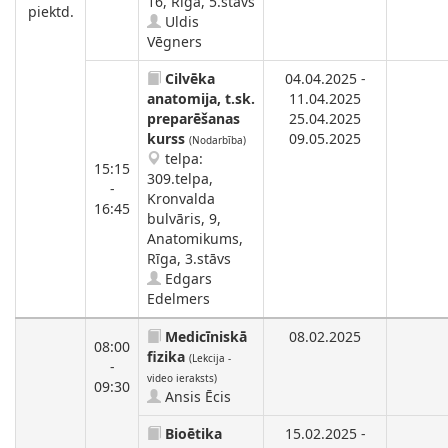
16, Rīga, 5.stāvs
piektd.
Uldis
Vēgners
Cilvēka
04.04.2025 -
anatomija, t.sk.
11.04.2025
preparēšanas
25.04.2025
kurss
09.05.2025
(Nodarbība)
telpa:
15:15
309.telpa,
-
Kronvalda
16:45
bulvāris, 9,
Anatomikums,
Rīga, 3.stāvs
Edgars
Edelmers
Medicīniskā
08.02.2025
08:00
fizika
(Lekcija -
-
video ieraksts)
09:30
Ansis Ēcis
Bioētika
15.02.2025 -