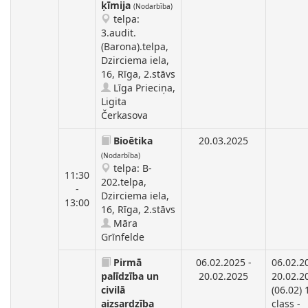
ķīmija
(Nodarbība)
telpa:
3.audit.
(Barona).telpa,
Dzirciema iela,
16, Rīga, 2.stāvs
Līga Prieciņa,
Ligita
Čerkasova
Bioētika
20.03.2025
(Nodarbība)
telpa: B-
11:30
202.telpa,
-
Dzirciema iela,
13:00
16, Rīga, 2.stāvs
Māra
Grīnfelde
Pirmā
06.02.2025 -
06.02.2
palīdzība un
20.02.2025
20.02.2
civilā
(06.02) 
aizsardzība
class -