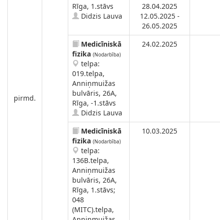
Rīga, 1.stāvs
28.04.2025
Didzis Lauva
12.05.2025 -
26.05.2025
Medicīniskā
24.02.2025
fizika
(Nodarbība)
telpa:
019.telpa,
Anniņmuižas
bulvāris, 26A,
pirmd.
Rīga, -1.stāvs
Didzis Lauva
Medicīniskā
10.03.2025
fizika
(Nodarbība)
telpa:
136B.telpa,
Anniņmuižas
bulvāris, 26A,
Rīga, 1.stāvs;
048
(MITC).telpa,
Anniņmuižas