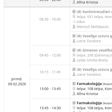
Alīna Kriviņa
(B)
Kardiotrenažieri 
telpa: 031.telpa, Ann
08:30 - 10:00
-1.stāvs
Mārtiņš Mellakauls
(B)
Veselīga uztura 
Liene Sondore
(B)
Ģimenes veselīb
09:45 - 12:00
telpa: 208 (Darvina).t
Lelde Smilte-Breča
(B)
Veselīga uztura 
10:15 - 11:45
Liene Sondore
pirmd.
Farmakoloģija
09.02.2026
(Nodarb
13:00 - 13:45
telpa: 108.telpa, Kons
Alīna Kriviņa
Farmakoloģija
(Nodarb
13:45 - 14:30
telpa: 108.telpa, Kons