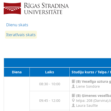
Dienu skats
Iteratīvais skats
Diena
Laiks
Studiju kurss / Telpa /
(B)
Veselīga uztura 
08:30 - 10:00
Liene Sondore
(B)
Ģimenes veselīb
09:45 - 12:00
telpa: 208 (Darvina).t
Laura Saulīte