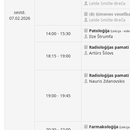
Lelde Smilte-Breča
sestd.
(B)
Ģimenes veselīb
07.02.2026
Lelde Smilte-Breča
Patoloģija
(Lekcija - vide
14:00 - 15:30
Ilze Štrumfa
Radioloģijas pamati
Artūrs Šilovs
18:15 - 19:00
Radioloģijas pamati
Nauris Zdanovskis
19:00 - 19:45
Farmakoloģija
(Lekcija
20:30 - 22:00