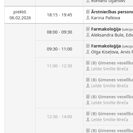
Romans Uļjanovs
piektd.
Ārstniecības person
18:15 - 19:45
06.02.2026
Karina Palkova
Farmakoloģija
(Lekcija
08:00 - 09:30
Aleksandra Bule, Ed
Farmakoloģija
(Lekcija
09:30 - 11:00
Olga Kiseļova, Arvis 
(B)
Ģimenes veselīb
11:00 - 12:30
Lelde Smilte-Breča
(B)
Ģimenes veselīb
Lelde Smilte-Breča
(B)
Ģimenes veselīb
Lelde Smilte-Breča
(B)
Ģimenes veselīb
12:30 - 14:00
Lelde Smilte-Breča
(B)
Ģimenes veselīb