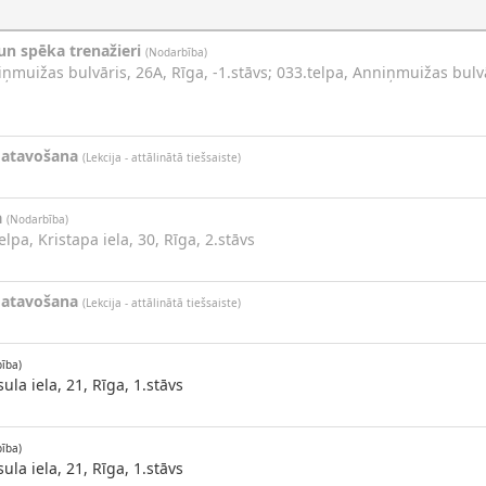
un spēka trenažieri
(Nodarbība)
iņmuižas bulvāris, 26A, Rīga, -1.stāvs; 033.telpa, Anniņmuižas bulvā
gatavošana
(Lekcija - attālinātā tiešsaiste)
a
(Nodarbība)
elpa, Kristapa iela, 30, Rīga, 2.stāvs
gatavošana
(Lekcija - attālinātā tiešsaiste)
ība)
ula iela, 21, Rīga, 1.stāvs
ība)
ula iela, 21, Rīga, 1.stāvs