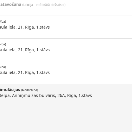
gatavošana
(Lekcija - attālinātā tiešsaiste)
ība)
ula iela, 21, Rīga, 1.stāvs
ība)
ula iela, 21, Rīga, 1.stāvs
ība)
ula iela, 21, Rīga, 1.stāvs
imulācijas
(Nodarbība)
telpa, Anniņmuižas bulvāris, 26A, Rīga, 1.stāvs