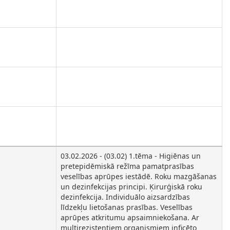
03.02.2026 - (03.02) 1.tēma - Higiēnas un
pretepidēmiskā režīma pamatprasības
veselības aprūpes iestādē. Roku mazgāšanas
un dezinfekcijas principi. Ķirurģiskā roku
dezinfekcija. Individuālo aizsardzības
līdzekļu lietošanas prasības. Veselības
aprūpes atkritumu apsaimniekošana. Ar
multirezistentiem organismiem inficēto