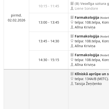
(B)
Veselīga uztura 
10:15 - 11:45
Liene Sondore
pirmd.
Farmakoloģija
(Nodarb
02.02.2026
13:00 - 13:45
telpa: 108.telpa, Kons
Alīna Kriviņa
Farmakoloģija
(Nodarb
13:45 - 14:30
telpa: 108.telpa, Kons
Alīna Kriviņa
Farmakoloģija
(Nodarb
14:30 - 15:15
telpa: 108.telpa, Kons
Alīna Kriviņa
Klīniskā aprūpe un s
telpa: 134A/B (MITC).
Taisija Žeņiļenko