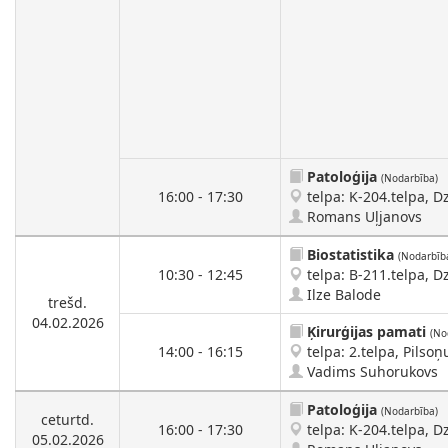
Patoloģija
(Nodarbība)
16:00 - 17:30
telpa: K-204.telpa, Dz
Romans Uļjanovs
Biostatistika
(Nodarbīb
10:30 - 12:45
telpa: B-211.telpa, Dz
Ilze Balode
trešd.
04.02.2026
Ķirurģijas pamati
(No
14:00 - 16:15
telpa: 2.telpa, Pilsoņu
Vadims Suhorukovs
Patoloģija
(Nodarbība)
ceturtd.
16:00 - 17:30
telpa: K-204.telpa, Dz
05.02.2026