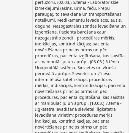
perfuzoru. (02.03.) 5.tēma - Laboratoriskie
izmeklējumi (asins, urīna, fēču, krēpu
parauga), to savākšana un transportēšanas
noteikumi. Medikamentu ievade acīs, ausīs,
degunā. Nazogastrālās zondes ievadīšana un
izņemšana. Pacienta barošana caur
nazogastrālo zondi - procedūras mērķis,
indikācijas, kontrindikācijas; pacienta
novērtēšanas princips pirms un pēc
procedūras, pacienta izglītošana, kas saistīta
ar manipulāciju un aprūpi. (03.03.) 6.tēma -
Urogenitālā sistēma. Sievietes un vīrieša
perineālā aprūpe. Sievietes un vīriešu
intermitējoša katetrizācija; procedūras
mērķis, indikācijas, kontrindikācijas, pacienta
novērtēšanas princips pirms un pēc
procedūras, pacienta izglītošana, kas saistīta
ar manipulāciju un aprūpi. (10.03.) 7.tēma -
Ilgkatetra ievadīšana sievietei, ilgkatetra
ievadīšana vīrietim; procedūras mērķis,
indikācijas, kontrindikācijas, pacienta
novērtēšanas princips pirms un pēc
procedūras, pacienta izglītošana, kas saistīta