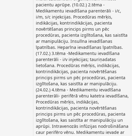
pacientu aprūpe. (10.02.) 2.tēma -
Medikamentu ievadīšana parenterāli - i/c,
i/m, s/c injekcijas. Procedūras mērķis,
indikācijas, kontrindikācijas, pacienta
novērtēšanas princips pirms un pēc
procedūras, pacienta izglītošana, kas saistīta
ar manipulāciju. Insulīna ievadīšanas
īpatnības. Heparīna ievadīšanas īpatnības.
(17.02.) 3.tēma -Medikamentu ievadīšana
parenterāli - i/v injekcijas; tauriņadatas
lietošana. Procedūras mērķis, indikācijas,
kontrindikācijas, pacienta novērtēšanas
princips pirms un pēc procedūras, pacienta
izglītošana, kas saistīta ar manipulāciju.
(24.02.) 4.tēma - Medikamentu ievadīšana
parenterāli- perifērā vēnu katetra ievadīšana,
Procedūras mērķis, indikācijas,
kontrindikācijas, pacienta novērtēšanas
princips pirms un pēc procedūras, pacienta
izglītošana, kas saistīta ar manipulāciju un
aprūpi. Intravenozās infūzijas nodrošināšana
caur perifēro vēnu. Medikamentu ievade ar