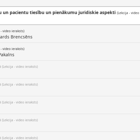
u un pacientu tiesību un pienākumu juridiskie aspekti
(Lekcija - video
 - video ieraksts)
vards Brencsēns
 - video ieraksts)
Pakalns
a
(Lekcija - video ieraksts)
a
(Lekcija - video ieraksts)
a
(Lekcija - video ieraksts)
a
(Lekcija - video ieraksts)
a
(Lekcija - video ieraksts)