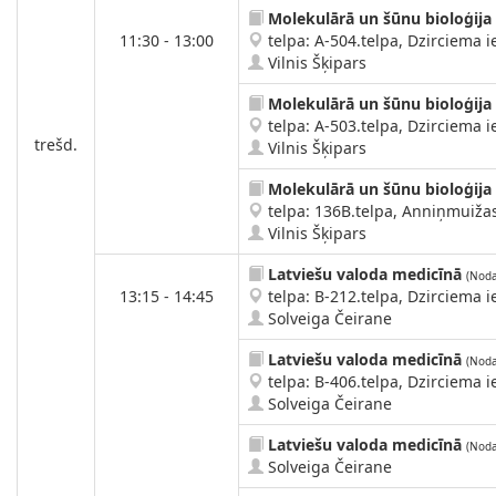
Molekulārā un šūnu bioloģija
11:30 - 13:00
telpa: A-504.telpa, Dzirciema ie
Vilnis Šķipars
Molekulārā un šūnu bioloģija
telpa: A-503.telpa, Dzirciema ie
trešd.
Vilnis Šķipars
Molekulārā un šūnu bioloģija
telpa: 136B.telpa, Anniņmuižas 
Vilnis Šķipars
Latviešu valoda medicīnā
(Noda
13:15 - 14:45
telpa: B-212.telpa, Dzirciema ie
Solveiga Čeirane
Latviešu valoda medicīnā
(Noda
telpa: B-406.telpa, Dzirciema ie
Solveiga Čeirane
Latviešu valoda medicīnā
(Noda
Solveiga Čeirane