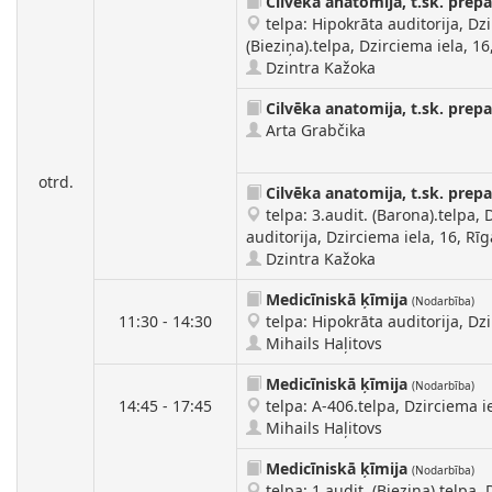
Cilvēka anatomija, t.sk. prep
telpa: Hipokrāta auditorija, Dzir
(Bieziņa).telpa, Dzirciema iela, 16
Dzintra Kažoka
Cilvēka anatomija, t.sk. prep
Arta Grabčika
otrd.
Cilvēka anatomija, t.sk. prep
telpa: 3.audit. (Barona).telpa, 
auditorija, Dzirciema iela, 16, Rīg
Dzintra Kažoka
Medicīniskā ķīmija
(Nodarbība)
11:30 - 14:30
telpa: Hipokrāta auditorija, Dzi
Mihails Haļitovs
Medicīniskā ķīmija
(Nodarbība)
14:45 - 17:45
telpa: A-406.telpa, Dzirciema ie
Mihails Haļitovs
Medicīniskā ķīmija
(Nodarbība)
telpa: 1.audit. (Bieziņa).telpa, 