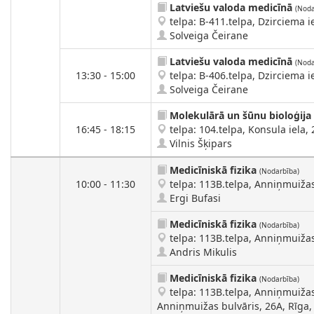
Latviešu valoda medicīnā
(Noda
telpa: B-411.telpa, Dzirciema ie
Solveiga Čeirane
Latviešu valoda medicīnā
(Noda
13:30 - 15:00
telpa: B-406.telpa, Dzirciema ie
Solveiga Čeirane
Molekulārā un šūnu bioloģija
16:45 - 18:15
telpa: 104.telpa, Konsula iela, 
Vilnis Šķipars
Medicīniskā fizika
(Nodarbība)
10:00 - 11:30
telpa: 113B.telpa, Anniņmuižas 
Ergi Bufasi
Medicīniskā fizika
(Nodarbība)
telpa: 113B.telpa, Anniņmuižas 
Andris Mikulis
Medicīniskā fizika
(Nodarbība)
telpa: 113B.telpa, Anniņmuižas 
Anniņmuižas bulvāris, 26A, Rīga, 