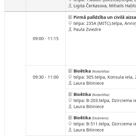
Ligita Čerkasova, Mihails Haļit
Pirmā palīdzība un civilā aizs
telpa: 235A (MITC).telpa, Anniņ
Paula Zviedre
09:00 - 11:15
Bioētika
(Nodarbība)
09:30 - 11:00
telpa: 305.telpa, Konsula iela, 
Laura Bitiniece
Bioētika
(Nodarbība)
telpa: B-203.telpa, Dzirciema ie
Laura Bitiniece
Bioētika
(Eksāmens)
telpa: B-511.telpa, Dzirciema ie
Laura Bitiniece