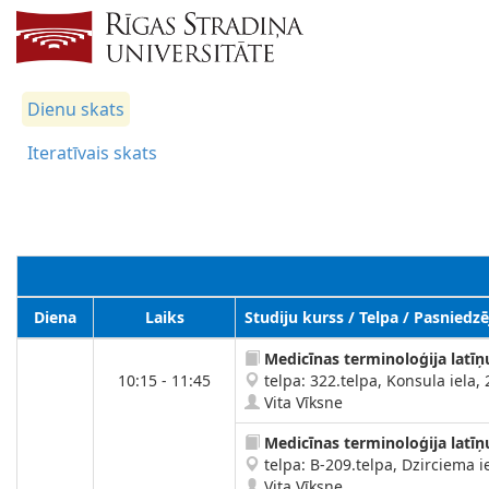
Dienu skats
Iteratīvais skats
Diena
Laiks
Studiju kurss / Telpa / Pasniedzē
Medicīnas terminoloģija latīņ
10:15 - 11:45
telpa: 322.telpa, Konsula iela, 
Vita Vīksne
Medicīnas terminoloģija latīņ
telpa: B-209.telpa, Dzirciema ie
Vita Vīksne