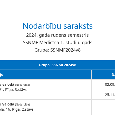
Nodarbību saraksts
2024. gada rudens semestris
SSNMF Medicīna 1. studiju gads
Grupa: SSNMF2024v8
Grupa: SSNMF2024v8
js
D
u valodā
02.09
(Nodarbība)
21, Rīga, 3.stāvs
25.11
u valodā
(Nodarbība)
la, 16, Rīga, 2.stāvs