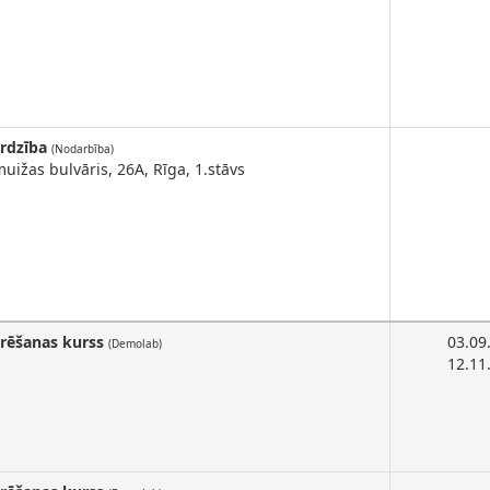
ardzība
(Nodarbība)
uižas bulvāris, 26A, Rīga, 1.stāvs
arēšanas kurss
03.09
(Demolab)
12.11