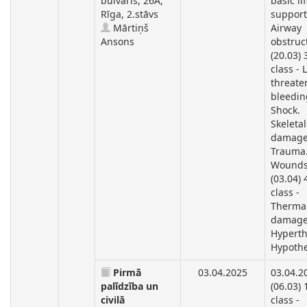
bulvāris, 26A,
basic li
Rīga, 2.stāvs
support
Mārtiņš
Airway
Ansons
obstruc
(20.03) 
class - L
threate
bleedin
Shock.
Skeletal
damage
Trauma
Wounds
(03.04) 
class -
Therma
damage
Hyperth
Hypothe
Pirmā
03.04.2025
03.04.2
palīdzība un
(06.03) 
civilā
class -