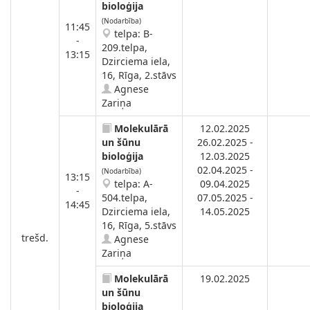
bioloģija
(Nodarbība)
11:45
telpa: B-
-
209.telpa,
13:15
Dzirciema iela,
16, Rīga, 2.stāvs
Agnese
Zariņa
Molekulārā
12.02.2025
un šūnu
26.02.2025 -
bioloģija
12.03.2025
02.04.2025 -
(Nodarbība)
13:15
telpa: A-
09.04.2025
-
504.telpa,
07.05.2025 -
14:45
Dzirciema iela,
14.05.2025
16, Rīga, 5.stāvs
trešd.
Agnese
Zariņa
Molekulārā
19.02.2025
un šūnu
bioloģija