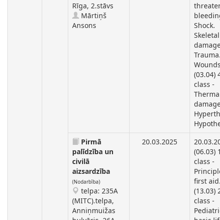
Rīga, 2.stāvs
threate
Mārtiņš
bleedin
Ansons
Shock.
Skeletal
damage
Trauma
Wounds
(03.04) 
class -
Therma
damage
Hyperth
Hypothe
Pirmā
20.03.2025
20.03.2
palīdzība un
(06.03) 
civilā
class -
aizsardzība
Principl
first aid
(Nodarbība)
telpa: 235A
(13.03)
(MITC).telpa,
class -
Anniņmuižas
Pediatri