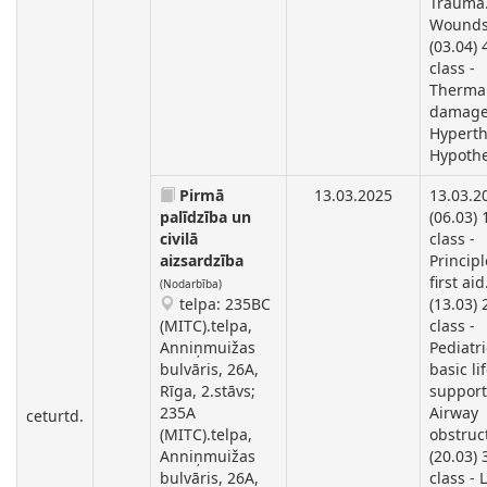
Trauma
Wounds
(03.04) 
class -
Therma
damage
Hyperth
Hypothe
Pirmā
13.03.2025
13.03.2
palīdzība un
(06.03) 
civilā
class -
aizsardzība
Principl
first aid
(Nodarbība)
telpa: 235BC
(13.03)
(MITC).telpa,
class -
Anniņmuižas
Pediatri
bulvāris, 26A,
basic li
Rīga, 2.stāvs;
support
235A
Airway
ceturtd.
(MITC).telpa,
obstruc
Anniņmuižas
(20.03) 
bulvāris, 26A,
class - L