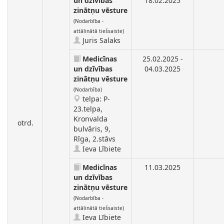
un dzīvības
18.02.2025
zinātņu vēsture
(Nodarbība -
attālinātā tiešsaiste)
Juris Salaks
Medicīnas
25.02.2025 -
un dzīvības
04.03.2025
zinātņu vēsture
(Nodarbība)
telpa: P-
23.telpa,
Kronvalda
otrd.
bulvāris, 9,
Rīga, 2.stāvs
Ieva Lībiete
Medicīnas
11.03.2025
un dzīvības
zinātņu vēsture
(Nodarbība -
attālinātā tiešsaiste)
Ieva Lībiete