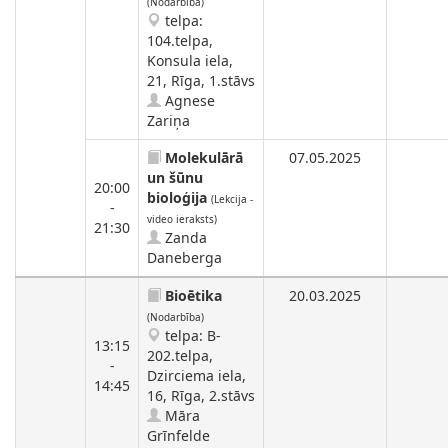
(Nodarbība)
telpa:
104.telpa,
Konsula iela,
21, Rīga, 1.stāvs
Agnese
Zariņa
Molekulārā
07.05.2025
un šūnu
20:00
bioloģija
(Lekcija -
-
video ieraksts)
21:30
Zanda
Daneberga
Bioētika
20.03.2025
(Nodarbība)
telpa: B-
13:15
202.telpa,
-
Dzirciema iela,
14:45
16, Rīga, 2.stāvs
Māra
Grīnfelde