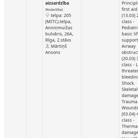
aizsardzība
Principl
first aid
(Nodarbība)
telpa: 205
(13.03)
(MITC).telpa,
class -
Anniņmuižas
Pediatri
bulvāris, 26A,
basic li
Rīga, 2.stāvs
support
Mārtiņš
Airway
Ansons
obstruc
(20.03) 
class - L
threate
bleedin
Shock.
Skeletal
damage
Trauma
Wounds
(03.04) 
class -
Therma
damage