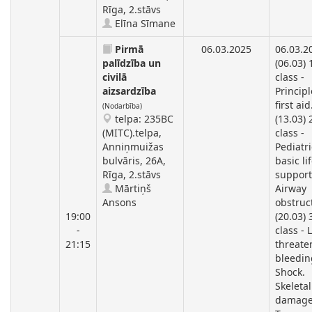
Rīga, 2.stāvs
Elīna Sīmane
Pirmā
06.03.2025
06.03.2
palīdzība un
(06.03) 
civilā
class -
aizsardzība
Principl
first aid
(Nodarbība)
telpa: 235BC
(13.03)
(MITC).telpa,
class -
Anniņmuižas
Pediatri
bulvāris, 26A,
basic li
Rīga, 2.stāvs
support
Mārtiņš
Airway
Ansons
obstruc
19:00
(20.03) 
-
class - L
21:15
threate
bleedin
Shock.
Skeletal
damage