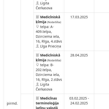
Ligita
Čerkasova
Medicīniskā
17.03.2025
ķīmija
(Nodarbība)
telpa: A-
409.telpa,
Dzirciema iela,
16, Rīga, 4.stāvs
Līga Prieciņa
Medicīniskā
28.04.2025
ķīmija
(Nodarbība)
telpa: B-
202.telpa,
Dzirciema iela,
16, Rīga, 2.stāvs
Ligita
Čerkasova
Medicīnas
03.02.2025 -
terminoloģija
24.02.2025
pirmd.
latīņu valodā