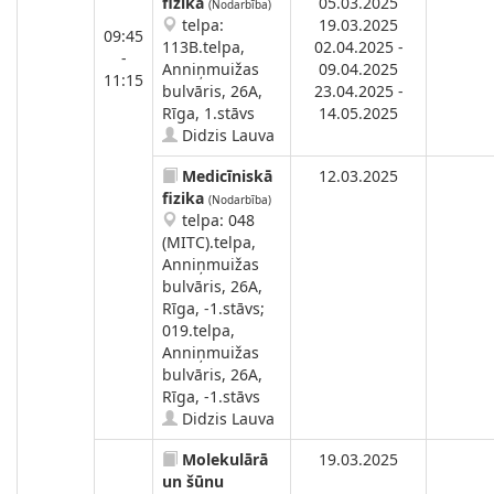
fizika
05.03.2025
(Nodarbība)
telpa:
19.03.2025
09:45
113B.telpa,
02.04.2025 -
-
Anniņmuižas
09.04.2025
11:15
bulvāris, 26A,
23.04.2025 -
Rīga, 1.stāvs
14.05.2025
Didzis Lauva
Medicīniskā
12.03.2025
fizika
(Nodarbība)
telpa: 048
(MITC).telpa,
Anniņmuižas
bulvāris, 26A,
Rīga, -1.stāvs;
019.telpa,
Anniņmuižas
bulvāris, 26A,
Rīga, -1.stāvs
Didzis Lauva
Molekulārā
19.03.2025
un šūnu