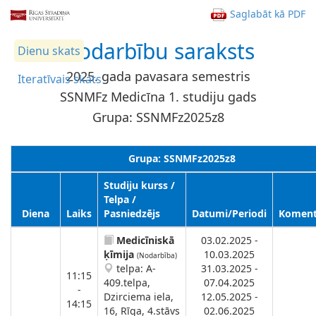
Saglabāt kā PDF
Nodarbību saraksts
Dienu skats
2025. gada pavasara semestris
Iteratīvais skats
SSNMFz Medicīna 1. studiju gads
Grupa: SSNMFz2025z8
Grupa: SSNMFz2025z8
Studiju kurss /
Telpa /
Diena
Laiks
Pasniedzējs
Datumi/Periodi
Koment
Medicīniskā
03.02.2025 -
ķīmija
10.03.2025
(Nodarbība)
telpa: A-
31.03.2025 -
11:15
409.telpa,
07.04.2025
-
Dzirciema iela,
12.05.2025 -
14:15
16, Rīga, 4.stāvs
02.06.2025