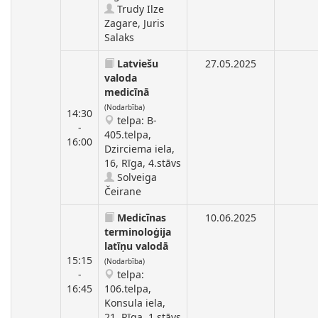
Trudy Ilze
Zagare, Juris
Salaks
Latviešu
27.05.2025
valoda
medicīnā
(Nodarbība)
14:30
telpa: B-
-
405.telpa,
16:00
Dzirciema iela,
16, Rīga, 4.stāvs
Solveiga
Čeirane
Medicīnas
10.06.2025
terminoloģija
latīņu valodā
15:15
(Nodarbība)
-
telpa:
16:45
106.telpa,
Konsula iela,
21, Rīga, 1.stāvs