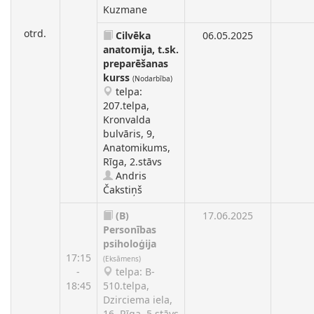
Kuzmane
otrd.
Cilvēka
06.05.2025
anatomija, t.sk.
preparēšanas
kurss
(Nodarbība)
telpa:
207.telpa,
Kronvalda
bulvāris, 9,
Anatomikums,
Rīga, 2.stāvs
Andris
Čakstiņš
(B)
17.06.2025
Personības
psiholoģija
17:15
(Eksāmens)
-
telpa: B-
18:45
510.telpa,
Dzirciema iela,
16, Rīga, 5.stāvs