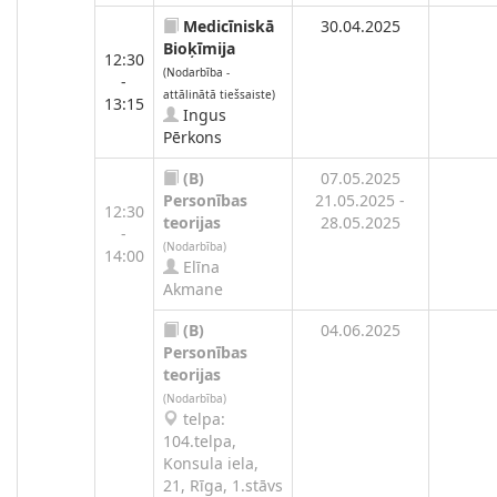
Medicīniskā
30.04.2025
Bioķīmija
12:30
(Nodarbība -
-
attālinātā tiešsaiste)
13:15
Ingus
Pērkons
(B)
07.05.2025
Personības
21.05.2025 -
12:30
teorijas
28.05.2025
-
(Nodarbība)
14:00
Elīna
Akmane
(B)
04.06.2025
Personības
teorijas
(Nodarbība)
telpa:
104.telpa,
Konsula iela,
21, Rīga, 1.stāvs