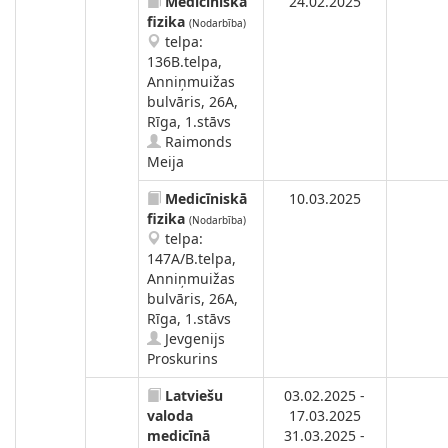
Medicīniskā
24.02.2025
fizika
(Nodarbība)
telpa:
136B.telpa,
Anniņmuižas
bulvāris, 26A,
Rīga, 1.stāvs
Raimonds
Meija
Medicīniskā
10.03.2025
fizika
(Nodarbība)
telpa:
147A/B.telpa,
Anniņmuižas
bulvāris, 26A,
Rīga, 1.stāvs
Jevgenijs
Proskurins
Latviešu
03.02.2025 -
valoda
17.03.2025
medicīnā
31.03.2025 -