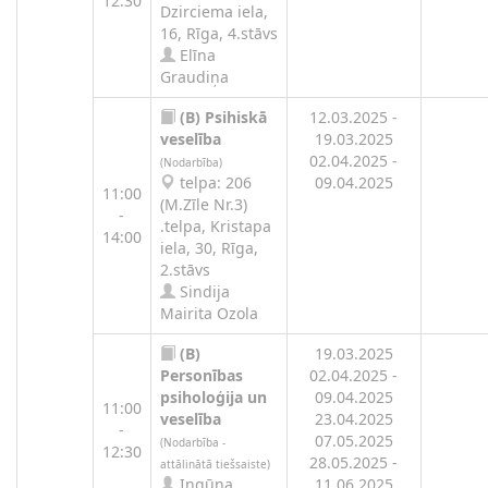
12:30
Dzirciema iela,
16, Rīga, 4.stāvs
Elīna
Graudiņa
(B)
Psihiskā
12.03.2025 -
veselība
19.03.2025
02.04.2025 -
(Nodarbība)
telpa: 206
09.04.2025
11:00
(M.Zīle Nr.3)
-
.telpa, Kristapa
14:00
iela, 30, Rīga,
2.stāvs
Sindija
Mairita Ozola
(B)
19.03.2025
Personības
02.04.2025 -
psiholoģija un
09.04.2025
11:00
veselība
23.04.2025
-
07.05.2025
(Nodarbība -
12:30
28.05.2025 -
attālinātā tiešsaiste)
Ingūna
11.06.2025