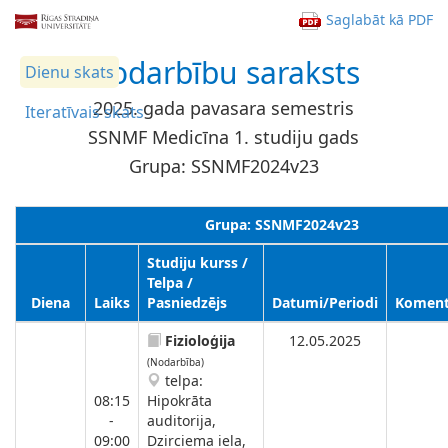
Saglabāt kā PDF
Nodarbību saraksts
Dienu skats
2025. gada pavasara semestris
Iteratīvais skats
SSNMF Medicīna 1. studiju gads
Grupa: SSNMF2024v23
Grupa: SSNMF2024v23
Studiju kurss /
Telpa /
Diena
Laiks
Pasniedzējs
Datumi/Periodi
Koment
Fizioloģija
12.05.2025
(Nodarbība)
telpa:
08:15
Hipokrāta
-
auditorija,
09:00
Dzirciema iela,