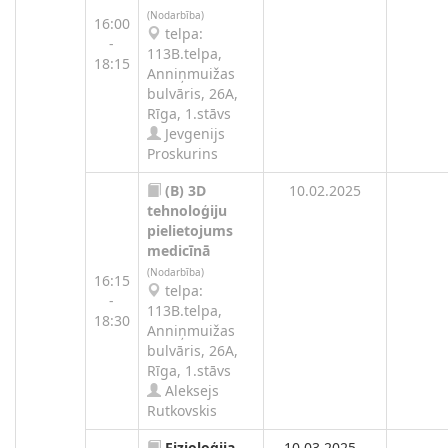
(Nodarbība)
16:00
telpa:
-
113B.telpa,
18:15
Anniņmuižas
bulvāris, 26A,
Rīga, 1.stāvs
Jevgenijs
Proskurins
(B)
3D
10.02.2025
tehnoloģiju
pielietojums
medicīnā
(Nodarbība)
16:15
telpa:
-
113B.telpa,
18:30
Anniņmuižas
bulvāris, 26A,
Rīga, 1.stāvs
Aleksejs
Rutkovskis
Fizioloģija
10.03.2025 -