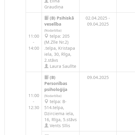
Elīna
Graudiņa
(B)
Psihiskā
02.04.2025 -
veselība
09.04.2025
(Nodarbība)
11:00
telpa: 205
-
(M.Zīle Nr.2)
14:00
.telpa, Kristapa
iela, 30, Rīga,
2.stāvs
Laura Saulīte
(B)
09.04.2025
Personības
psiholoģija
11:00
(Nodarbība)
-
telpa: B-
12:30
514.telpa,
Dzirciema iela,
16, Rīga, 5.stāvs
Vents Sīlis