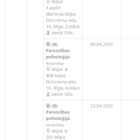
telpa:
3.audit.
(Barona).telpa,
Dzirciema iela,
16, Rīga, 2.stāvs
Vents Sīlis
(B)
09.04.2025
Personības
psiholoģija
(Nodarbība)
telpa: B-
408.telpa,
Dzirciema iela,
16, Rīga, 4.stāvs
Vents Sīlis
(B)
23.04.2025
Personības
psiholoģija
(Nodarbība)
telpa: K-
201.telpa,