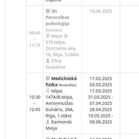
(B)
16.06.2025
Personības
psiholoģija
(Eksāmens)
09:45
telpa: B-
-
510.telpa,
11:15
Dzirciema iela,
16, Rīga, 5.stāvs
Elīna
Graudiņa
Medicīniskā
17.02.2025
fizika
03.03.2025
(Nodarbība)
telpa:
17.03.2025
10:30
147A/B.telpa,
31.03.2025 -
-
Anniņmuižas
07.04.2025
12:45
bulvāris, 26A,
28.04.2025
Rīga, 1.stāvs
19.05.2025 -
Raimonds
09.06.2025
Meija