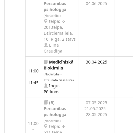
Personības
04.06.2025
psiholoģija
(Nodarbība)
telpa: K-
201.telpa,
Dzirciema iela,
16, Rīga, 2.stāvs
Elīna
Graudiņa
Medicīniskā
30.04.2025
Bioķīmija
11:00
(Nodarbība -
-
attālinātā tiešsaiste)
11:45
Ingus
Pērkons
(B)
07.05.2025
Personības
21.05.2025 -
psiholoģija
28.05.2025
(Nodarbība)
11:00
telpa: B-
-
511.telpa,