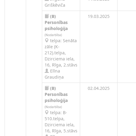
Griškēviča
(B)
19.03.2025
Personības
psiholoģija
(Nodarbība)
telpa: Senāta
zāle (K-
212).telpa,
Dzirciema iela,
16, Rīga, 2.stāvs
Elīna
Graudiņa
(B)
02.04.2025
Personības
psiholoģija
(Nodarbība)
telpa: B-
510.telpa,
Dzirciema iela,
16, Rīga, 5.stāvs