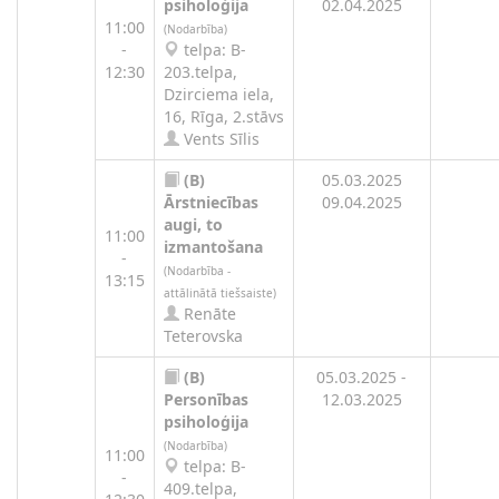
psiholoģija
02.04.2025
11:00
(Nodarbība)
-
telpa: B-
12:30
203.telpa,
Dzirciema iela,
16, Rīga, 2.stāvs
Vents Sīlis
(B)
05.03.2025
Ārstniecības
09.04.2025
augi, to
11:00
izmantošana
-
(Nodarbība -
13:15
attālinātā tiešsaiste)
Renāte
Teterovska
(B)
05.03.2025 -
Personības
12.03.2025
psiholoģija
(Nodarbība)
11:00
telpa: B-
-
409.telpa,