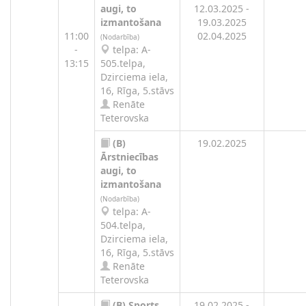
augi, to
12.03.2025 -
izmantošana
19.03.2025
11:00
02.04.2025
(Nodarbība)
-
telpa: A-
13:15
505.telpa,
Dzirciema iela,
16, Rīga, 5.stāvs
Renāte
Teterovska
(B)
19.02.2025
Ārstniecības
augi, to
izmantošana
(Nodarbība)
telpa: A-
504.telpa,
Dzirciema iela,
16, Rīga, 5.stāvs
Renāte
Teterovska
(B)
Sports
19.02.2025 -