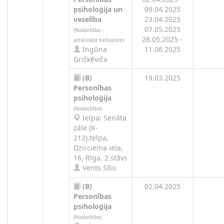
psiholoģija un
09.04.2025
veselība
23.04.2025
07.05.2025
(Nodarbība -
28.05.2025 -
attālinātā tiešsaiste)
Ingūna
11.06.2025
Griškēviča
(B)
19.03.2025
Personības
psiholoģija
(Nodarbība)
telpa: Senāta
zāle (K-
212).telpa,
Dzirciema iela,
16, Rīga, 2.stāvs
Vents Sīlis
(B)
02.04.2025
Personības
psiholoģija
(Nodarbība)