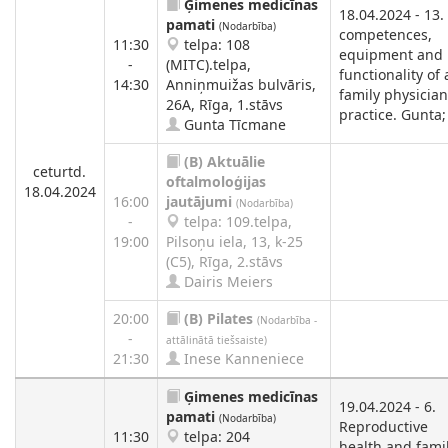
Ģimenes medicīnas
18.04.2024 - 13.
pamati
(Nodarbība)
competences,
11:30
telpa: 108
equipment and
-
(MITC).telpa,
functionality of 
14:30
Anniņmuižas bulvāris,
family physician
26A, Rīga, 1.stāvs
practice. Gunta;
Gunta Tīcmane
(B)
Aktuālie
ceturtd.
oftalmoloģijas
18.04.2024
16:00
jautājumi
(Nodarbība)
-
telpa: 109.telpa,
19:00
Pilsoņu iela, 13, k-25
(C5), Rīga, 2.stāvs
Dairis Meiers
20:00
(B)
Pilates
(Nodarbība -
-
attālinātā tiešsaiste)
21:30
Inese Kanneniece
Ģimenes medicīnas
19.04.2024 - 6.
pamati
(Nodarbība)
Reproductive
11:30
telpa: 204
health and fami