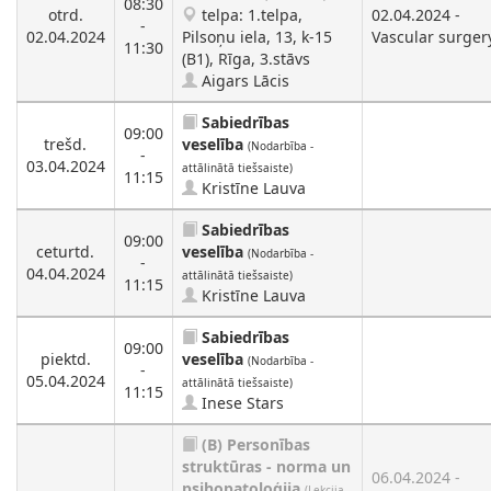
08:30
otrd.
telpa: 1.telpa,
02.04.2024 -
-
02.04.2024
Pilsoņu iela, 13, k-15
Vascular surger
11:30
(B1), Rīga, 3.stāvs
Aigars Lācis
Sabiedrības
09:00
trešd.
veselība
(Nodarbība -
-
03.04.2024
attālinātā tiešsaiste)
11:15
Kristīne Lauva
Sabiedrības
09:00
ceturtd.
veselība
(Nodarbība -
-
04.04.2024
attālinātā tiešsaiste)
11:15
Kristīne Lauva
Sabiedrības
09:00
piektd.
veselība
(Nodarbība -
-
05.04.2024
attālinātā tiešsaiste)
11:15
Inese Stars
(B)
Personības
struktūras - norma un
06.04.2024 -
psihopatoloģija
(Lekcija -