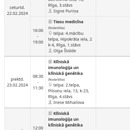
Rīga, 3.stāvs
ceturtd.
Signe Puriņa
22.02.2024
Tiesu medicīna
(Nodarbība)
16:00
telpa: 4.mācību
-
telpa, Hipokrāta iela, 2
19:00
k-4, Rīga, 1.stāvs
Olga Štolde
Klīniskā
imunoloģija un
klīniskā ģenētika
08:30
piektd.
(Nodarbība)
-
23.02.2024
telpa: 2.telpa,
11:30
Pilsoņu iela, 13, k-23,
Rīga, 4.stāvs
Inese Mihailova
Klīniskā
imunoloģija un
klīniskā ģenētika
12:00