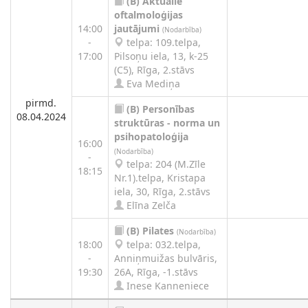
(B)
Aktuālie
oftalmoloģijas
14:00
jautājumi
(Nodarbība)
-
telpa: 109.telpa,
17:00
Pilsoņu iela, 13, k-25
(C5), Rīga, 2.stāvs
Eva Mediņa
pirmd.
(B)
Personības
08.04.2024
struktūras - norma un
psihopatoloģija
16:00
(Nodarbība)
-
telpa: 204 (M.Zīle
18:15
Nr.1).telpa, Kristapa
iela, 30, Rīga, 2.stāvs
Elīna Zelča
(B)
Pilates
(Nodarbība)
18:00
telpa: 032.telpa,
-
Anniņmuižas bulvāris,
19:30
26A, Rīga, -1.stāvs
Inese Kanneniece