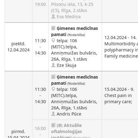
19:00
Pilsoņu iela, 13, k-25
(C5), Rīga, 2.stāvs
Eva Mediņa
Ģimenes medicīnas
pamati
(Nodarbība)
12.04.2024 - 14.
11:30
telpa: 106
piektd.
Multimorbidity 
-
(MITC).telpa,
12.04.2024
polypharmacy i
14:30
Anniņmuižas bulvāris,
Family medicine
26A, Rīga, 1.stāvs
Ilze Skuja
Ģimenes medicīnas
pamati
(Nodarbība)
11:30
telpa: 106
15.04.2024 - 9.
-
(MITC).telpa,
Chest pain in
14:30
Anniņmuižas bulvāris,
primary care;
26A, Rīga, 1.stāvs
Andris Pūce
(B)
Aktuālie
16:00
pirmd.
oftalmoloģijas
-
15.04.2024
jautājumi