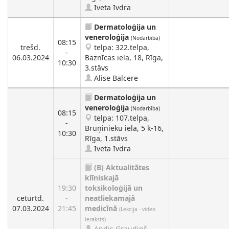
Iveta Ivdra
Dermatoloģija un
veneroloģija
(Nodarbība)
08:15
trešd.
telpa: 322.telpa,
-
06.03.2024
Baznīcas iela, 18, Rīga,
10:30
3.stāvs
Alise Balcere
Dermatoloģija un
veneroloģija
(Nodarbība)
08:15
telpa: 107.telpa,
-
Bruņinieku iela, 5 k-16,
10:30
Rīga, 1.stāvs
Iveta Ivdra
(B)
Aktualitātes
klīniskajā
19:30
toksikoloģijā un
ceturtd.
-
neatliekamajā
07.03.2024
21:45
medicīnā
(Lekcija - video
ieraksts)
Andis Graudiņš