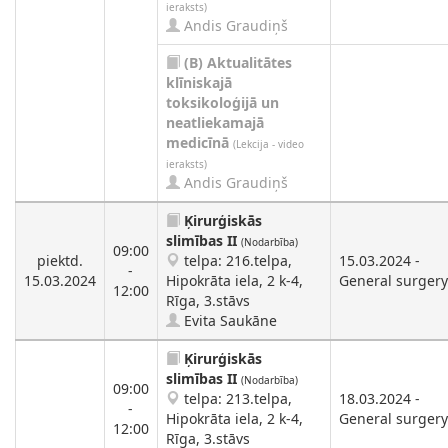
ieraksts)
Andis Graudiņš
(B)
Aktualitātes
klīniskajā
toksikoloģijā un
neatliekamajā
medicīnā
(Lekcija - video
ieraksts)
Andis Graudiņš
Ķirurģiskās
slimības II
(Nodarbība)
09:00
piektd.
telpa: 216.telpa,
15.03.2024 -
-
15.03.2024
Hipokrāta iela, 2 k-4,
General surgery
12:00
Rīga, 3.stāvs
Evita Saukāne
Ķirurģiskās
slimības II
(Nodarbība)
09:00
telpa: 213.telpa,
18.03.2024 -
-
Hipokrāta iela, 2 k-4,
General surgery
12:00
Rīga, 3.stāvs