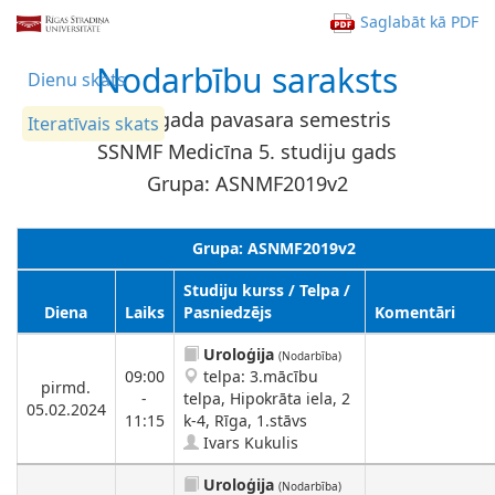
Saglabāt kā PDF
Nodarbību saraksts
Dienu skats
2024. gada pavasara semestris
Iteratīvais skats
SSNMF Medicīna 5. studiju gads
Grupa: ASNMF2019v2
Grupa: ASNMF2019v2
Studiju kurss / Telpa /
Diena
Laiks
Pasniedzējs
Komentāri
Uroloģija
(Nodarbība)
09:00
telpa: 3.mācību
pirmd.
-
telpa, Hipokrāta iela, 2
05.02.2024
11:15
k-4, Rīga, 1.stāvs
Ivars Kukulis
Uroloģija
(Nodarbība)