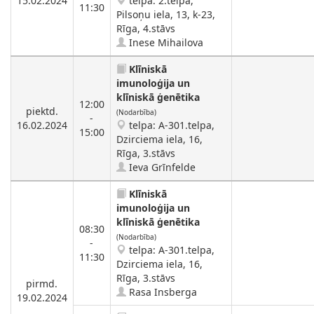
15.02.2024
telpa: 2.telpa,
11:30
Pilsoņu iela, 13, k-23,
Rīga, 4.stāvs
Inese Mihailova
Klīniskā
imunoloģija un
klīniskā ģenētika
12:00
piektd.
(Nodarbība)
-
16.02.2024
telpa: A-301.telpa,
15:00
Dzirciema iela, 16,
Rīga, 3.stāvs
Ieva Grīnfelde
Klīniskā
imunoloģija un
klīniskā ģenētika
08:30
(Nodarbība)
-
telpa: A-301.telpa,
11:30
Dzirciema iela, 16,
Rīga, 3.stāvs
pirmd.
Rasa Insberga
19.02.2024