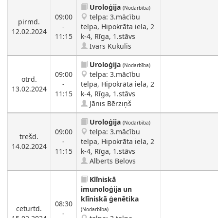
Uroloģija
(Nodarbība)
09:00
telpa: 3.mācību
pirmd.
-
telpa, Hipokrāta iela, 2
12.02.2024
11:15
k-4, Rīga, 1.stāvs
Ivars Kukulis
Uroloģija
(Nodarbība)
09:00
telpa: 3.mācību
otrd.
-
telpa, Hipokrāta iela, 2
13.02.2024
11:15
k-4, Rīga, 1.stāvs
Jānis Bērziņš
Uroloģija
(Nodarbība)
09:00
telpa: 3.mācību
trešd.
-
telpa, Hipokrāta iela, 2
14.02.2024
11:15
k-4, Rīga, 1.stāvs
Alberts Belovs
Klīniskā
imunoloģija un
klīniskā ģenētika
08:30
ceturtd.
(Nodarbība)
-