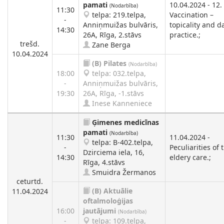
pamati
10.04.2024 - 12.
(Nodarbība)
11:30
telpa: 219.telpa,
Vaccination –
-
Anniņmuižas bulvāris,
topicality and da
14:30
26A, Rīga, 2.stāvs
practice.;
trešd.
Zane Berga
10.04.2024
(B)
Pilates
(Nodarbība)
18:00
telpa: 032.telpa,
-
Anniņmuižas bulvāris,
19:30
26A, Rīga, -1.stāvs
Inese Kanneniece
Ģimenes medicīnas
pamati
(Nodarbība)
11:30
11.04.2024 -
telpa: B-402.telpa,
-
Peculiarities of 
Dzirciema iela, 16,
14:30
eldery care.;
Rīga, 4.stāvs
Smuidra Žermanos
ceturtd.
(B)
Aktuālie
11.04.2024
oftalmoloģijas
16:00
jautājumi
(Nodarbība)
-
telpa: 109.telpa,