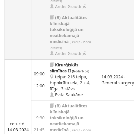
ieraksts)
Andis Graudiņš
(B)
Aktualitātes
klīniskajā
toksikoloģijā un
neatliekamajā
medicīnā
(Lekcija - video
ieraksts)
Andis Graudiņš
Ķirurģiskās
slimības II
(Nodarbība)
09:00
telpa: 216.telpa,
14.03.2024 -
-
Hipokrāta iela, 2 k-4,
General surgery
12:00
Rīga, 3.stāvs
Evita Saukāne
(B)
Aktualitātes
klīniskajā
19:30
toksikoloģijā un
ceturtd.
-
neatliekamajā
14.03.2024
21:45
medicīnā
(Lekcija - video