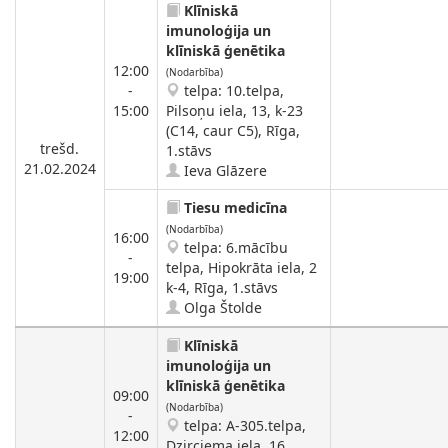
Klīniskā
imunoloģija un
klīniskā ģenētika
12:00
(Nodarbība)
-
telpa: 10.telpa,
15:00
Pilsoņu iela, 13, k-23
(C14, caur C5), Rīga,
trešd.
1.stāvs
21.02.2024
Ieva Glāzere
Tiesu medicīna
(Nodarbība)
16:00
telpa: 6.mācību
-
telpa, Hipokrāta iela, 2
19:00
k-4, Rīga, 1.stāvs
Olga Štolde
Klīniskā
imunoloģija un
klīniskā ģenētika
09:00
(Nodarbība)
-
telpa: A-305.telpa,
12:00
Dzirciema iela, 16,