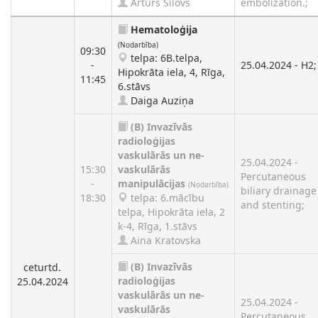
Artūrs Šilovs
embolization.;
Hematoloģija
(Nodarbība)
09:30
telpa: 6B.telpa,
-
25.04.2024 - H2;
Hipokrāta iela, 4, Rīga,
11:45
6.stāvs
Daiga Auziņa
(B)
Invazīvās
radioloģijas
vaskulārās un ne-
25.04.2024 -
15:30
vaskulārās
Percutaneous
-
manipulācijas
(Nodarbība)
biliary drainage
18:30
telpa: 6.mācību
and stenting;
telpa, Hipokrāta iela, 2
k-4, Rīga, 1.stāvs
Aina Kratovska
(B)
Invazīvās
ceturtd.
radioloģijas
25.04.2024
vaskulārās un ne-
25.04.2024 -
vaskulārās
Percutaneous