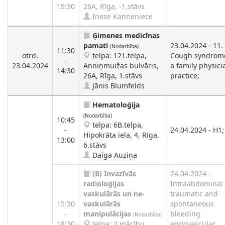
19:30
26A, Rīga, -1.stāvs
Inese Kanneniece
Ģimenes medicīnas
pamati
23.04.2024 - 11.
(Nodarbība)
11:30
otrd.
telpa: 121.telpa,
Cough syndrome
-
23.04.2024
Anniņmuižas bulvāris,
a family physici
14:30
26A, Rīga, 1.stāvs
practice;
Jānis Blumfelds
Hematoloģija
(Nodarbība)
10:45
telpa: 6B.telpa,
-
24.04.2024 - H1;
Hipokrāta iela, 4, Rīga,
13:00
6.stāvs
Daiga Auziņa
(B)
Invazīvās
24.04.2024 -
radioloģijas
Intraabdominal
vaskulārās un ne-
traumatic and
15:30
vaskulārās
spontaneous
-
manipulācijas
bleeding
(Nodarbība)
18:30
telpa: 2.mācību
endovascular