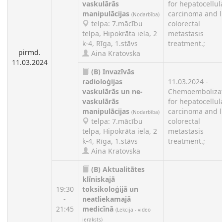
vaskulārās
for hepatocellul
manipulācijas
carcinoma and l
(Nodarbība)
telpa: 7.mācību
colorectal
telpa, Hipokrāta iela, 2
metastasis
k-4, Rīga, 1.stāvs
treatment.;
pirmd.
Aina Kratovska
11.03.2024
(B)
Invazīvās
radioloģijas
11.03.2024 -
vaskulārās un ne-
Chemoemboliza
vaskulārās
for hepatocellul
manipulācijas
carcinoma and l
(Nodarbība)
telpa: 7.mācību
colorectal
telpa, Hipokrāta iela, 2
metastasis
k-4, Rīga, 1.stāvs
treatment.;
Aina Kratovska
(B)
Aktualitātes
klīniskajā
19:30
toksikoloģijā un
-
neatliekamajā
21:45
medicīnā
(Lekcija - video
ieraksts)