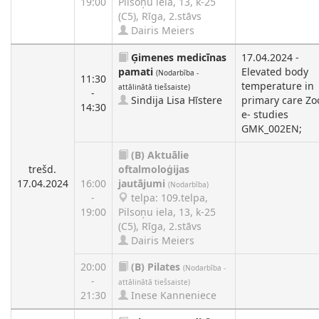
19:00
Pilsoņu iela, 13, k-25
(C5), Rīga, 2.stāvs
Dairis Meiers
Ģimenes medicīnas
17.04.2024 -
pamati
Elevated body
(Nodarbība -
11:30
temperature in
attālinātā tiešsaiste)
-
Sindija Lisa Hīstere
primary care Z
14:30
e- studies
GMK_002EN;
(B)
Aktuālie
trešd.
oftalmoloģijas
17.04.2024
16:00
jautājumi
(Nodarbība)
-
telpa: 109.telpa,
19:00
Pilsoņu iela, 13, k-25
(C5), Rīga, 2.stāvs
Dairis Meiers
20:00
(B)
Pilates
(Nodarbība -
-
attālinātā tiešsaiste)
21:30
Inese Kanneniece