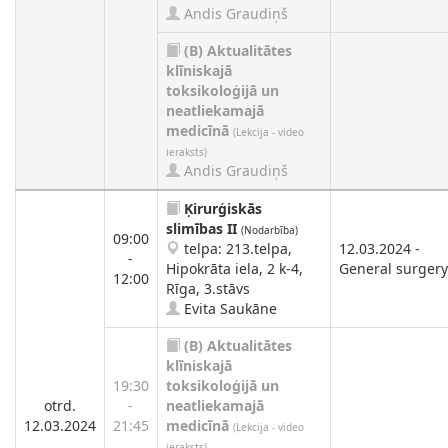
Andis Graudiņš
(B)
Aktualitātes
klīniskajā
toksikoloģijā un
neatliekamajā
medicīnā
(Lekcija - video
ieraksts)
Andis Graudiņš
Ķirurģiskās
slimības II
(Nodarbība)
09:00
telpa: 213.telpa,
12.03.2024 -
-
Hipokrāta iela, 2 k-4,
General surgery
12:00
Rīga, 3.stāvs
Evita Saukāne
(B)
Aktualitātes
klīniskajā
19:30
toksikoloģijā un
otrd.
-
neatliekamajā
12.03.2024
21:45
medicīnā
(Lekcija - video
ieraksts)