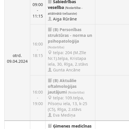
Sabiedrības
09:00
veselība
(Nodarbība -
-
attālinātā tiešsaiste)
11:15
Aiga Rūrāne
(B)
Personības
struktūras - norma un
psihopatoloģija
16:00
(Nodarbība)
-
telpa: 204 (M.Zīle
otrd.
18:15
Nr.1).telpa, Kristapa
09.04.2024
iela, 30, Rīga, 2.stāvs
Gunta Ancāne
(B)
Aktuālie
oftalmoloģijas
16:00
jautājumi
(Nodarbība)
-
telpa: 109.telpa,
19:00
Pilsoņu iela, 13, k-25
(C5), Rīga, 2.stāvs
Eva Mediņa
Ģimenes medicīnas