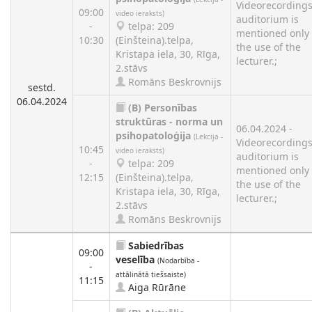
Videorecordings
09:00
video ieraksts)
auditorium is
-
telpa: 209
mentioned only 
10:30
(Einšteina).telpa,
the use of the
Kristapa iela, 30, Rīga,
lecturer.;
2.stāvs
Romāns Beskrovnijs
sestd.
06.04.2024
(B)
Personības
struktūras - norma un
06.04.2024 -
psihopatoloģija
(Lekcija -
Videorecordings
10:45
video ieraksts)
auditorium is
-
telpa: 209
mentioned only 
12:15
(Einšteina).telpa,
the use of the
Kristapa iela, 30, Rīga,
lecturer.;
2.stāvs
Romāns Beskrovnijs
Sabiedrības
09:00
veselība
(Nodarbība -
-
attālinātā tiešsaiste)
11:15
Aiga Rūrāne