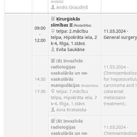
ieraksts)
Andis Graudiņš
Ķirurģiskās
slimības II
(Nodarbība)
09:00
telpa: 2.mācību
11.03.2024 -
-
telpa, Hipokrāta iela, 2
General surgery
12:00
k-4, Rīga, 1.stāvs
Evita Saukāne
(B)
Invazīvās
radioloģijas
11.03.2024 -
vaskulārās un ne-
Chemoemboliza
14:30
vaskulārās
for hepatocellul
-
manipulācijas
carcinoma and l
(Nodarbība)
17:30
telpa: 7.mācību
colorectal
telpa, Hipokrāta iela, 2
metastasis
k-4, Rīga, 1.stāvs
treatment.;
Aina Kratovska
(B)
Invazīvās
radioloģijas
11.03.2024 -
vaskulārās un ne-
Chemoemboliza