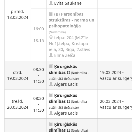
Evita Saukāne
pirmd.
(B)
Personības
18.03.2024
struktūras - norma un
psihopatoloģija
16:00
(Nodarbība)
-
telpa: 204 (M.Zīle
18:15
Nr.1).telpa, Kristapa
iela, 30, Rīga, 2.stāvs
Elīna Zelča
Ķirurģiskās
08:30
otrd.
slimības II
19.03.2024 -
(Nodarbība -
-
19.03.2024
Vascular surger
attālinātā tiešsaiste)
11:30
Aigars Lācis
Ķirurģiskās
08:30
trešd.
slimības II
20.03.2024 -
(Nodarbība -
-
20.03.2024
Vascular surger
attālinātā tiešsaiste)
11:30
Aigars Lācis
Ķirurģiskās
slimības II
(Nodarbība)