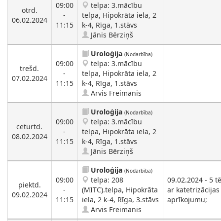
09:00
telpa: 3.mācību
otrd.
-
telpa, Hipokrāta iela, 2
06.02.2024
11:15
k-4, Rīga, 1.stāvs
Jānis Bērziņš
Uroloģija
(Nodarbība)
09:00
telpa: 3.mācību
trešd.
-
telpa, Hipokrāta iela, 2
07.02.2024
11:15
k-4, Rīga, 1.stāvs
Arvis Freimanis
Uroloģija
(Nodarbība)
09:00
telpa: 3.mācību
ceturtd.
-
telpa, Hipokrāta iela, 2
08.02.2024
11:15
k-4, Rīga, 1.stāvs
Jānis Bērziņš
Uroloģija
(Nodarbība)
09:00
telpa: 208
09.02.2024 - 5 
piektd.
-
(MITC).telpa, Hipokrāta
ar katetrizācijas
09.02.2024
11:15
iela, 2 k-4, Rīga, 3.stāvs
aprīkojumu;
Arvis Freimanis