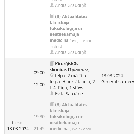
Andis Graudiņš
(B)
Aktualitātes
klīniskajā
toksikoloģijā un
neatliekamajā
medicīnā
(Lekcija - video
ieraksts)
Andis Graudiņš
Ķirurģiskās
slimības II
(Nodarbība)
09:00
telpa: 2.mācību
13.03.2024 -
-
telpa, Hipokrāta iela, 2
General surgery
12:00
k-4, Rīga, 1.stāvs
Evita Saukāne
(B)
Aktualitātes
klīniskajā
19:30
toksikoloģijā un
trešd.
-
neatliekamajā
13.03.2024
21:45
medicīnā
(Lekcija - video