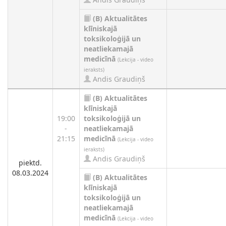
(B)
Aktualitātes
klīniskajā
toksikoloģijā un
neatliekamajā
medicīnā
(Lekcija - video
ieraksts)
Andis Graudiņš
(B)
Aktualitātes
klīniskajā
19:00
toksikoloģijā un
-
neatliekamajā
21:15
medicīnā
(Lekcija - video
ieraksts)
Andis Graudiņš
piektd.
08.03.2024
(B)
Aktualitātes
klīniskajā
toksikoloģijā un
neatliekamajā
medicīnā
(Lekcija - video