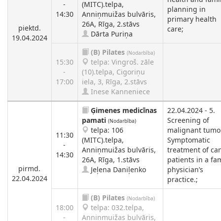
-
(MITC).telpa,
planning in
14:30
Anniņmuižas bulvāris,
primary health
26A, Rīga, 2.stāvs
piektd.
care;
Dārta Puriņa
19.04.2024
(B)
Pilates
(Nodarbība)
15:30
telpa: Vingroš. zāle
-
(10).telpa, Cigoriņu
17:00
iela, 3, Rīga, 2.stāvs
Inese Kanneniece
Ģimenes medicīnas
22.04.2024 - 5.
pamati
Screening of
(Nodarbība)
telpa: 106
malignant tumo
11:30
(MITC).telpa,
Symptomatic
-
Anniņmuižas bulvāris,
treatment of ca
14:30
26A, Rīga, 1.stāvs
patients in a fa
pirmd.
Jeļena Daniļenko
physician’s
22.04.2024
practice.;
(B)
Pilates
(Nodarbība)
18:00
telpa: 032.telpa,
-
Anniņmuižas bulvāris,