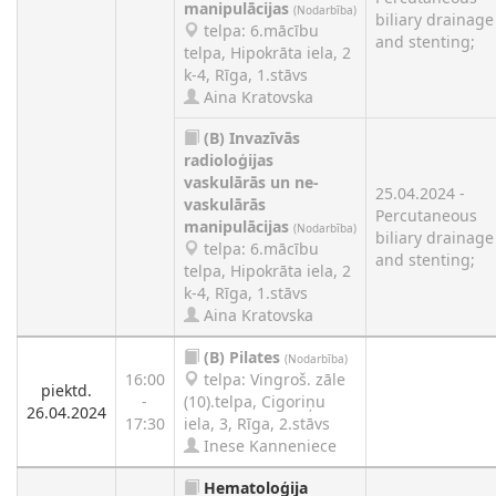
manipulācijas
(Nodarbība)
biliary drainage
telpa: 6.mācību
and stenting;
telpa, Hipokrāta iela, 2
k-4, Rīga, 1.stāvs
Aina Kratovska
(B)
Invazīvās
radioloģijas
vaskulārās un ne-
25.04.2024 -
vaskulārās
Percutaneous
manipulācijas
(Nodarbība)
biliary drainage
telpa: 6.mācību
and stenting;
telpa, Hipokrāta iela, 2
k-4, Rīga, 1.stāvs
Aina Kratovska
(B)
Pilates
(Nodarbība)
16:00
telpa: Vingroš. zāle
piektd.
-
(10).telpa, Cigoriņu
26.04.2024
17:30
iela, 3, Rīga, 2.stāvs
Inese Kanneniece
Hematoloģija