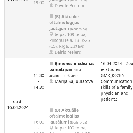
(Nodarbība)
19:00
Davide Borroni
(B)
Aktuālie
oftalmoloģijas
jautājumi
(Nodarbība)
telpa: 109.telpa,
Pilsoņu iela, 13, k-25
(C5), Rīga, 2.stāvs
Dairis Meiers
Ģimenes medicīnas
16.04.2024 - Zo
pamati
e- studies
(Nodarbība -
11:30
GMK_002EN
attālinātā tiešsaiste)
-
Marija Sajibulatova
Communication
14:30
skills of a family
physician and
patient.;
otrd.
16.04.2024
(B)
Aktuālie
oftalmoloģijas
16:00
jautājumi
(Nodarbība)
-
telpa: 109.telpa,