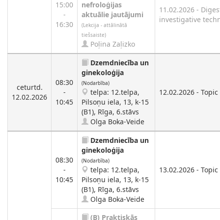
15:00
nefroloģijas
11.02.2026 - Dige
-
aktuālie jautājumi
investigative tech
16:30
(Lekcija - attālinātā
tiešsaiste)
Poļina Zaļizko
Dzemdniecība un
ginekoloģija
08:30
(Nodarbība)
ceturtd.
-
telpa: 12.telpa,
12.02.2026 - Topic 
12.02.2026
10:45
Pilsoņu iela, 13, k-15
(B1), Rīga, 6.stāvs
Olga Boka-Veide
Dzemdniecība un
ginekoloģija
08:30
(Nodarbība)
-
telpa: 12.telpa,
13.02.2026 - Topic
10:45
Pilsoņu iela, 13, k-15
(B1), Rīga, 6.stāvs
Olga Boka-Veide
(B)
Praktiskās