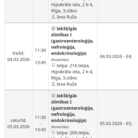
Hipokrāta iela, 2 k-4,
Rīga, 3.stāvs
Ieva Ruža
Iekšķīgās
slimības I
(gastroenteroloģija,
nefroloģija,
11:30
trešd.
endokrinoloģija)
-
04.03.2026 - E4;
04.03.2026
(Nodarbība)
13:45
telpa: 216.telpa,
Hipokrāta iela, 2 k-4,
Rīga, 3.stāvs
Ieva Ruža
Iekšķīgās
slimības I
(gastroenteroloģija,
nefroloģija,
11:30
ceturtd.
endokrinoloģija)
-
05.03.2026 - E5;
05.03.2026
(Nodarbība)
13:45
telpa: 206.telpa,