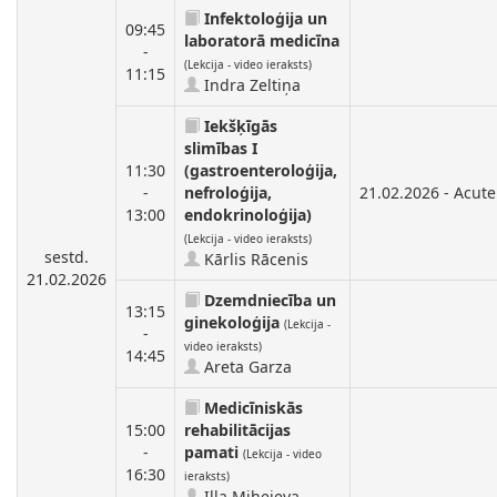
Infektoloģija un
09:45
laboratorā medicīna
-
(Lekcija - video ieraksts)
11:15
Indra Zeltiņa
Iekšķīgās
slimības I
11:30
(gastroenteroloģija,
-
nefroloģija,
21.02.2026 - Acute
13:00
endokrinoloģija)
(Lekcija - video ieraksts)
sestd.
Kārlis Rācenis
21.02.2026
Dzemdniecība un
13:15
ginekoloģija
(Lekcija -
-
video ieraksts)
14:45
Areta Garza
Medicīniskās
15:00
rehabilitācijas
-
pamati
(Lekcija - video
16:30
ieraksts)
Illa Mihejeva