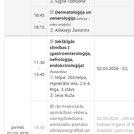
Signe Tomsone
Dermatoloģija un
16:45
veneroloģija
(Lekcija -
-
video ieraksts)
18:15
Aleksejs Zavorins
Iekšķīgās
slimības I
(gastroenteroloģija,
nefroloģija,
11:30
endokrinoloģija)
-
02.03.2026 - E2;
(Nodarbība)
13:45
telpa: 203.telpa,
Hipokrāta iela, 2 k-4,
Rīga, 3.stāvs
Ieva Ruža
(B)
Praktiskās
apmācības vēdera,
vairogdziedzera,
02.03.2026 - Ultr
asinsvadu pamatu
hollow organs of th
pirmd.
16:30
ultrasonogrāfijā un
bladder, pancreas 
02.03.2026
-