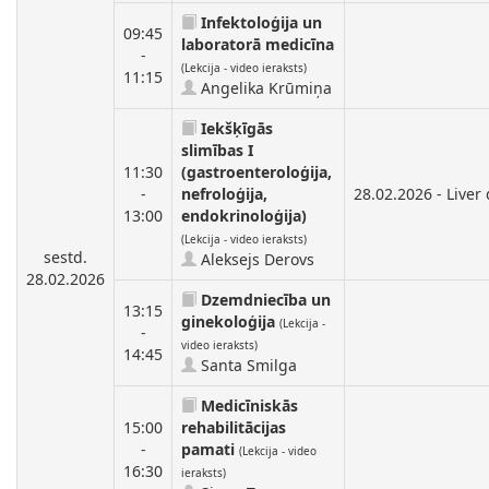
Infektoloģija un
09:45
laboratorā medicīna
-
(Lekcija - video ieraksts)
11:15
Angelika Krūmiņa
Iekšķīgās
slimības I
11:30
(gastroenteroloģija,
-
nefroloģija,
28.02.2026 - Liver
13:00
endokrinoloģija)
(Lekcija - video ieraksts)
sestd.
Aleksejs Derovs
28.02.2026
Dzemdniecība un
13:15
ginekoloģija
(Lekcija -
-
video ieraksts)
14:45
Santa Smilga
Medicīniskās
15:00
rehabilitācijas
-
pamati
(Lekcija - video
16:30
ieraksts)