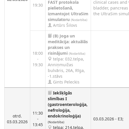
FAST protokola
clinical cases and v
19:30
pielietošanā,
bladder, pancreas
izmantojot UltraSim
the UltraSim simula
simulatoru
(Nodarbība)
Artūrs Šilovs
(B)
Joga un
meditācija: aktuālās
prakses un
18:00
risinājumi
(Nodarbība)
-
telpa: 032.telpa,
19:30
Anniņmuižas
bulvāris, 26A, Rīga,
-1.stāvs
Gints Peleckis
Iekšķīgās
slimības I
(gastroenteroloģija,
nefroloģija,
11:30
otrd.
endokrinoloģija)
-
03.03.2026 - E3;
03.03.2026
(Nodarbība)
13:45
telpa: 214.telpa,