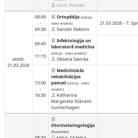
Gints Peleckis
08:00
Ortopēdija
(Lekcija -
-
21.03.2026 - 7. Spi
video ieraksts)
09:30
Daniels Deksnis
Infektoloģija un
09:45
laboratorā medicīna
-
(Lekcija - video ieraksts)
11:15
sestd.
Oksana Savicka
21.03.2026
Medicīniskās
rehabilitācijas
15:00
pamati
(Lekcija - video
-
ieraksts)
16:30
Katharina
Margareta Stibrant-
Sunnerhagen
Otorinolaringoloģija
(Nodarbība)
08:30
telpa: 14.telpa,