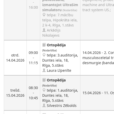
-
izmantojot UltraSim
machine and UltraS
16:00
simulatoru
tract system US.;
(Nodarbība)
telpa: 7.mācību
telpa, Hipokrāta iela,
2 k-4, Rīga, 1.stāvs
Arkādijs
Nikolajevs
Ortopēdija
(Nodarbība)
09:00
14.04.2026 - 2. C
otrd.
telpa: 3.auditorija,
-
musculosceletal t
14.04.2026
Duntes iela, 18,
11:15
desmurgie (bandage
Rīga, 5.stāvs
Laura Līpenīte
Ortopēdija
(Nodarbība)
08:30
trešd.
telpa: 1.auditorija,
-
15.04.2026 - 11. Os
15.04.2026
Duntes iela, 18,
10:45
Rīga, 5.stāvs
Silvestris Zēbolds