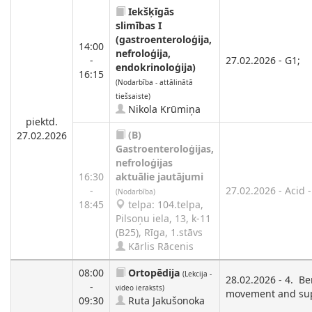
Iekšķīgās
slimības I
(gastroenteroloģija,
14:00
nefroloģija,
-
27.02.2026 - G1;
endokrinoloģija)
16:15
(Nodarbība - attālinātā
tiešsaiste)
Nikola Krūmiņa
piektd.
(B)
27.02.2026
Gastroenteroloģijas,
nefroloģijas
16:30
aktuālie jautājumi
-
27.02.2026 - Acid 
(Nodarbība)
18:45
telpa: 104.telpa,
Pilsoņu iela, 13, k-11
(B25), Rīga, 1.stāvs
Kārlis Rācenis
08:00
Ortopēdija
(Lekcija -
28.02.2026 - 4. B
-
video ieraksts)
movement and sup
09:30
Ruta Jakušonoka