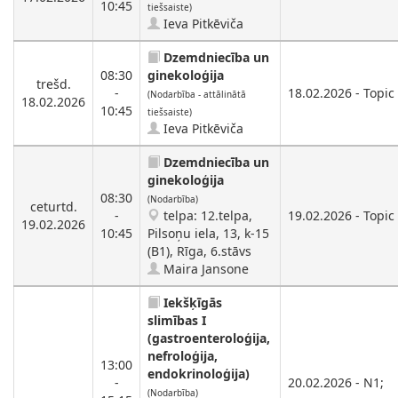
10:45
tiešsaiste)
Ieva Pitkēviča
Dzemdniecība un
08:30
ginekoloģija
trešd.
-
18.02.2026 - Topic
(Nodarbība - attālinātā
18.02.2026
10:45
tiešsaiste)
Ieva Pitkēviča
Dzemdniecība un
ginekoloģija
08:30
(Nodarbība)
ceturtd.
-
telpa: 12.telpa,
19.02.2026 - Topic
19.02.2026
10:45
Pilsoņu iela, 13, k-15
(B1), Rīga, 6.stāvs
Maira Jansone
Iekšķīgās
slimības I
(gastroenteroloģija,
nefroloģija,
13:00
endokrinoloģija)
-
20.02.2026 - N1;
(Nodarbība)