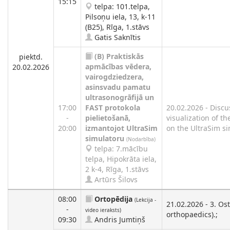
15:15
telpa: 101.telpa,
Pilsoņu iela, 13, k-11
(B25), Rīga, 1.stāvs
Gatis Saknītis
(B)
Praktiskās
piektd.
apmācības vēdera,
20.02.2026
vairogdziedzera,
asinsvadu pamatu
ultrasonogrāfijā un
17:00
FAST protokola
20.02.2026 - Discu
-
pielietošanā,
visualization of t
20:00
izmantojot UltraSim
on the UltraSim si
simulatoru
(Nodarbība)
telpa: 7.mācību
telpa, Hipokrāta iela,
2 k-4, Rīga, 1.stāvs
Artūrs Šilovs
08:00
Ortopēdija
(Lekcija -
21.02.2026 - 3. Os
-
video ieraksts)
orthopaedics).;
09:30
Andris Jumtiņš