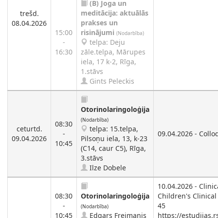
(B)
Joga un
meditācija: aktuālās
trešd.
prakses un
08.04.2026
15:00
risinājumi
(Nodarbība)
-
telpa: Deju
16:30
zāle.telpa, Mārupes
iela, 17 k-2, Rīga,
1.stāvs
Gints Peleckis
Otorinolaringoloģija
(Nodarbība)
08:30
ceturtd.
telpa: 15.telpa,
-
09.04.2026 - Collo
09.04.2026
Pilsoņu iela, 13, k-23
10:45
(C14, caur C5), Rīga,
3.stāvs
Ilze Dobele
10.04.2026 - Clini
08:30
Otorinolaringoloģija
Children's Clinical
-
45
(Nodarbība)
10:45
Edgars Freimanis
https://estudijas.