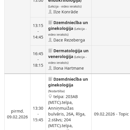
13:00
endokrinoloģija)
(Lekcija - video ieraksts)
Ilze Konrāde
Dzemdniecība un
13:15
ginekoloģija
(Lekcija -
-
video ieraksts)
14:45
Dace Rezeberga
Dermatoloģija un
16:45
veneroloģija
(Lekcija -
-
video ieraksts)
18:15
Ilona Hartmane
Dzemdniecība un
ginekoloģija
(Nodarbība)
telpa: 203AB
(MITC).telpa,
13:30
Anniņmuižas
pirmd.
-
bulvāris, 26A, Rīga,
09.02.2026 - Topi
09.02.2026
15:45
2.stāvs; 204
(MITC).telpa,