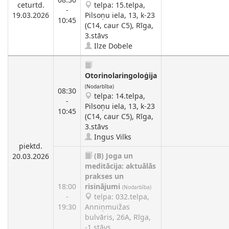
ceturtd.
telpa: 15.telpa,
-
19.03.2026
Pilsoņu iela, 13, k-23
10:45
(C14, caur C5), Rīga,
3.stāvs
Ilze Dobele
Otorinolaringoloģija
(Nodarbība)
08:30
telpa: 14.telpa,
-
Pilsoņu iela, 13, k-23
10:45
(C14, caur C5), Rīga,
3.stāvs
Ingus Vilks
piektd.
(B)
Joga un
20.03.2026
meditācija: aktuālās
prakses un
18:00
risinājumi
(Nodarbība)
-
telpa: 032.telpa,
19:30
Anniņmuižas
bulvāris, 26A, Rīga,
-1.stāvs