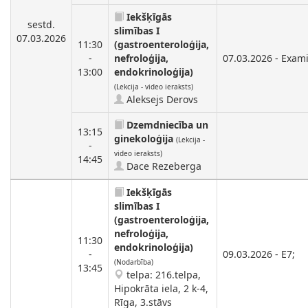
Iekšķīgās
sestd.
slimības I
07.03.2026
11:30
(gastroenteroloģija,
-
nefroloģija,
07.03.2026 - Exami
13:00
endokrinoloģija)
(Lekcija - video ieraksts)
Aleksejs Derovs
Dzemdniecība un
13:15
ginekoloģija
(Lekcija -
-
video ieraksts)
14:45
Dace Rezeberga
Iekšķīgās
slimības I
(gastroenteroloģija,
nefroloģija,
11:30
endokrinoloģija)
-
09.03.2026 - E7;
(Nodarbība)
13:45
telpa: 216.telpa,
Hipokrāta iela, 2 k-4,
Rīga, 3.stāvs