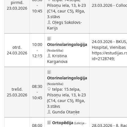
pirmd.
-
Pilsoņu iela, 13, k-23
23.03.2026 - Collo
23.03.2026
10:45
(C14, caur C5), Rīga,
3.stāvs
Oļegs Sokolovs-
Karijs
24.03.2026 - BKUS,
10:00
Otorinolaringoloģija
otrd.
Hospital, Vienibas
-
(Nodarbība)
24.03.2026
https://estudijas.
12:15
Kristina
id=2128749;
Karganova
Otorinolaringoloģija
(Nodarbība)
08:30
trešd.
telpa: 15.telpa,
-
25.03.2026
Pilsoņu iela, 13, k-23
10:45
(C14, caur C5), Rīga,
3.stāvs
Gunda Otaņķe
Ortopēdija
(Lekcija -
08:00
28.03.2026 - 8. Ra