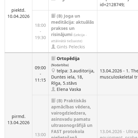
id=2128749;
piektd.
(B)
Joga un
10.04.2026
meditācija: aktuālās
18:00
prakses un
-
risinājumi
(Lekcija -
19:30
attālinātā tiešsaiste)
Gints Peleckis
Ortopēdija
(Nodarbība)
09:00
telpa: 3.auditorija,
13.04.2026 - 1. Th
-
Duntes iela, 18,
musculoskeletal t
11:15
Rīga, 5.stāvs
Elena Vaska
(B)
Praktiskās
apmācības vēdera,
vairogdziedzera,
pirmd.
asinsvadu pamatu
13.04.2026
ultrasonogrāfijā un
FAST protokola
13.04.2026 - Ultr
13:00
pielietošanā,
equipment, probe 