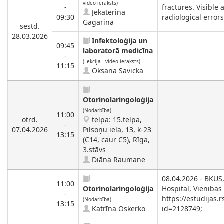
video ieraksts)
-
fractures. Visible
Jekaterina
09:30
radiological errors
Gagarina
sestd.
28.03.2026
Infektoloģija un
09:45
laboratorā medicīna
-
(Lekcija - video ieraksts)
11:15
Oksana Savicka
Otorinolaringoloģija
(Nodarbība)
11:00
otrd.
telpa: 15.telpa,
-
07.04.2026
Pilsoņu iela, 13, k-23
13:15
(C14, caur C5), Rīga,
3.stāvs
Diāna Raumane
08.04.2026 - BKUS,
11:00
Otorinolaringoloģija
Hospital, Vienibas
-
https://estudijas.
(Nodarbība)
13:15
Katrīna Oskerko
id=2128749;