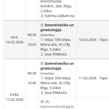
Anniņmuižas
bulvāris, 26A, Rīga,
2.stāvs
Katrīna Zaļkalniņa
Dzemdniecība un
ginekoloģija
08:30
(Nodarbība)
otrd.
-
telpa: 556.telpa,
10.02.2026 - Topic 
10.02.2026
10:45
Miera iela, 45 (1B),
Rīga, 5.stāvs
Ieva Pitkēviča
Dzemdniecība un
ginekoloģija
08:30
(Nodarbība)
-
telpa: 556.telpa,
11.02.2026 - Topic 
10:45
Miera iela, 45 (1B),
Rīga, 5.stāvs
Ieva Pitkēviča
trešd.
11.02.2026
(B)
Gastroenteroloģijas,