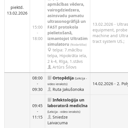
apmācības vēdera,
piektd.
vairogdziedzera,
13.02.2026
asinsvadu pamatu
ultrasonogrāfijā un
13.02.2026 - Ultr
15:00
FAST protokola
equipment, probe 
-
pielietošanā,
machine and UltraS
18:00
izmantojot UltraSim
tract system US.;
simulatoru
(Nodarbība)
telpa: 7.mācību
telpa, Hipokrāta iela,
2 k-4, Rīga, 1.stāvs
Artūrs Šilovs
08:00
Ortopēdija
(Lekcija -
-
14.02.2026 - 2. Po
video ieraksts)
09:30
Ruta Jakušonoka
Infektoloģija un
09:45
laboratorā medicīna
-
(Lekcija - video ieraksts)
11:15
Sniedze
Laivacuma