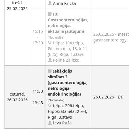
trešd.
Anna Kricka
25.02.2026
(B)
Gastroenteroloģijas,
nefroloģijas
15:15
aktuālie jautājumi
25.02.2026 - Intest
-
(Nodarbība)
gastroenterology;
17:30
telpa: 104.telpa,
Pilsoņu iela, 13, k-11
(B25), Rīga, 1.stāvs
Poļina Zaļizko
Iekšķīgās
slimības I
(gastroenteroloģija,
nefroloģija,
11:30
ceturtd.
endokrinoloģija)
-
26.02.2026 - E1;
26.02.2026
(Nodarbība)
13:45
telpa: 206.telpa,
Hipokrāta iela, 2 k-4,
Rīga, 3.stāvs
Ieva Ruža