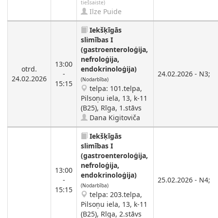
tiešsaiste)
Ilze Puide
Iekšķīgās
slimības I
(gastroenteroloģija,
nefroloģija,
13:00
otrd.
endokrinoloģija)
-
24.02.2026 - N3;
24.02.2026
(Nodarbība)
15:15
telpa: 101.telpa,
Pilsoņu iela, 13, k-11
(B25), Rīga, 1.stāvs
Dana Kigitoviča
Iekšķīgās
slimības I
(gastroenteroloģija,
nefroloģija,
13:00
endokrinoloģija)
-
25.02.2026 - N4;
(Nodarbība)
15:15
telpa: 203.telpa,
Pilsoņu iela, 13, k-11
(B25), Rīga, 2.stāvs