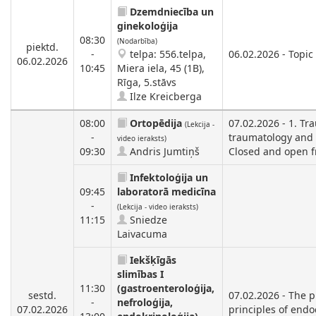
Dzemdniecība un
ginekoloģija
08:30
(Nodarbība)
piektd.
-
telpa: 556.telpa,
06.02.2026 - Topic
06.02.2026
10:45
Miera iela, 45 (1B),
Rīga, 5.stāvs
Ilze Kreicberga
08:00
Ortopēdija
07.02.2026 - 1. Tr
(Lekcija -
-
traumatology and 
video ieraksts)
09:30
Andris Jumtiņš
Closed and open f
Infektoloģija un
09:45
laboratorā medicīna
-
(Lekcija - video ieraksts)
11:15
Sniedze
Laivacuma
Iekšķīgās
slimības I
11:30
(gastroenteroloģija,
sestd.
07.02.2026 - The p
-
nefroloģija,
07.02.2026
principles of endo