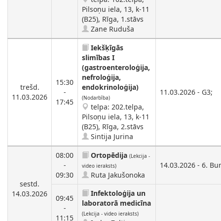
Pilsoņu iela, 13, k-11
(B25), Rīga, 1.stāvs
Zane Ruduša
Iekšķīgās
slimības I
(gastroenteroloģija,
nefroloģija,
15:30
trešd.
endokrinoloģija)
-
11.03.2026 - G3;
11.03.2026
(Nodarbība)
17:45
telpa: 202.telpa,
Pilsoņu iela, 13, k-11
(B25), Rīga, 2.stāvs
Sintija Jurina
08:00
Ortopēdija
(Lekcija -
-
14.03.2026 - 6. Bur
video ieraksts)
09:30
Ruta Jakušonoka
sestd.
Infektoloģija un
14.03.2026
09:45
laboratorā medicīna
-
(Lekcija - video ieraksts)
11:15