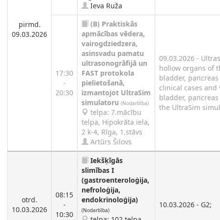
Ieva Ruža
(B)
Praktiskās
pirmd.
apmācības vēdera,
09.03.2026
vairogdziedzera,
asinsvadu pamatu
09.03.2026 - Ultr
ultrasonogrāfijā un
hollow organs of th
17:30
FAST protokola
bladder, pancreas 
-
pielietošanā,
clinical cases and v
20:30
izmantojot UltraSim
bladder, pancreas
simulatoru
(Nodarbība)
the UltraSim simula
telpa: 7.mācību
telpa, Hipokrāta iela,
2 k-4, Rīga, 1.stāvs
Artūrs Šilovs
Iekšķīgās
slimības I
(gastroenteroloģija,
nefroloģija,
08:15
otrd.
endokrinoloģija)
-
10.03.2026 - G2;
10.03.2026
(Nodarbība)
10:30
telpa: 102.telpa,