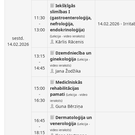
Iekšķīgās
slimības I
11:30
(gastroenteroloģija,
-
nefroloģija,
14.02.2026 - Irrit
13:00
endokrinoloģija)
(Lekcija - video ieraksts)
sestd.
Kārlis Rācenis
14.02.2026
Dzemdniecība un
13:15
ginekoloģija
(Lekcija -
-
video ieraksts)
14:45
Jana Žodžika
Medicīniskās
15:00
rehabilitācijas
-
pamati
(Lekcija - video
16:30
ieraksts)
Guna Bērziņa
Dermatoloģija un
16:45
veneroloģija
(Lekcija -
-
video ieraksts)
18:15