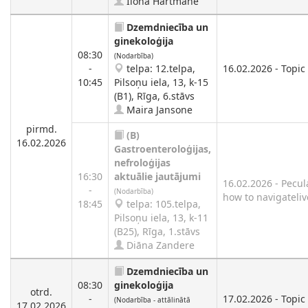
Ilona Hartmane
Dzemdniecība un
ginekoloģija
08:30
(Nodarbība)
-
telpa: 12.telpa,
16.02.2026 - Topic
10:45
Pilsoņu iela, 13, k-15
(B1), Rīga, 6.stāvs
Maira Jansone
pirmd.
(B)
16.02.2026
Gastroenteroloģijas,
nefroloģijas
16:30
aktuālie jautājumi
16.02.2026 - Pecula
-
(Nodarbība)
how to navigateliv
18:45
telpa: 105.telpa,
Pilsoņu iela, 13, k-11
(B25), Rīga, 1.stāvs
Diāna Zandere
Dzemdniecība un
08:30
ginekoloģija
otrd.
-
17.02.2026 - Topic
(Nodarbība - attālinātā
17.02.2026