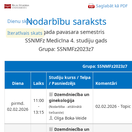
Saglabāt kā PDF
Nodarbību saraksts
Dienu skats
2026. gada pavasara semestris
Iteratīvais skats
SSNMFz Medicīna 4. studiju gads
Grupa: SSNMFz2023z7
Grupa: SSNMFz2023z7
Studiju kurss / Telpa
Diena
Laiks
/ Pasniedzējs
Komentāri
Dzemdniecība un
11:00
ginekoloģija
pirmd.
-
02.02.2026 - Topic 
(Nodarbība - attālinātā
02.02.2026
13:15
tiešsaiste)
Olga Boka-Veide
Dzemdniecība un