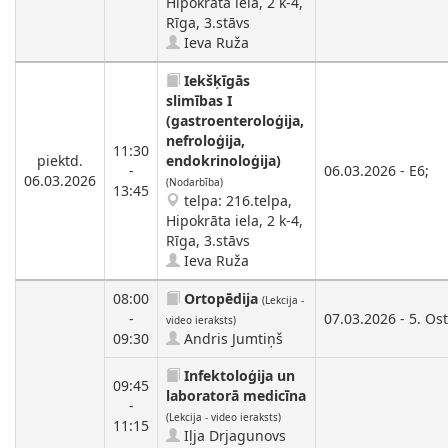
Hipokrāta iela, 2 k-4,
Rīga, 3.stāvs
Ieva Ruža
Iekšķīgās
slimības I
(gastroenteroloģija,
nefroloģija,
11:30
piektd.
endokrinoloģija)
-
06.03.2026 - E6;
06.03.2026
(Nodarbība)
13:45
telpa: 216.telpa,
Hipokrāta iela, 2 k-4,
Rīga, 3.stāvs
Ieva Ruža
08:00
Ortopēdija
(Lekcija -
-
07.03.2026 - 5. Ost
video ieraksts)
09:30
Andris Jumtiņš
Infektoloģija un
09:45
laboratorā medicīna
-
(Lekcija - video ieraksts)
11:15
Iļja Drjagunovs