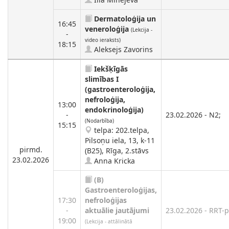
Dermatoloģija un
16:45
veneroloģija
(Lekcija -
-
video ieraksts)
18:15
Aleksejs Zavorins
Iekšķīgās
slimības I
(gastroenteroloģija,
nefroloģija,
13:00
endokrinoloģija)
-
23.02.2026 - N2;
(Nodarbība)
15:15
telpa: 202.telpa,
Pilsoņu iela, 13, k-11
pirmd.
(B25), Rīga, 2.stāvs
23.02.2026
Anna Kricka
(B)
Gastroenteroloģijas,
17:30
nefroloģijas
-
aktuālie jautājumi
23.02.2026 - RRT-pe
19:00
(Lekcija - attālinātā