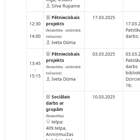
Silva Rupaine
Pētnieciskais
17.03.2025
12:30
projekts
17.03.
-
Patstā
(Nodarbība - attālinātā
14:00
darbs;
tiešsaiste)
Iveta Dūma
Pētnieciskais
03.03.2025
03.03.
projekts
Patstā
13:45
darbs
(Nodarbība - attālinātā
-
biblio
tiešsaiste)
15:15
Iveta Dūma
Dzirci
16;
Sociālais
10.03.2025
darbs ar
grupām
(Nodarbība)
telpa:
409.telpa,
Anniņmuižas