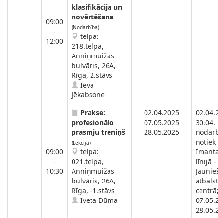
klasifikācija un
novērtēšana
09:00
(Nodarbība)
-
telpa:
12:00
218.telpa,
Anniņmuižas
bulvāris, 26A,
Rīga, 2.stāvs
Ieva
Jēkabsone
Prakse:
02.04.2025
02.04.
profesionālo
07.05.2025
30.04.
prasmju treniņš
28.05.2025
nodar
notiek
(Lekcija)
09:00
telpa:
Imanta
-
021.telpa,
līnijā -
10:30
Anniņmuižas
Jaunie
bulvāris, 26A,
atbals
Rīga, -1.stāvs
centrā
Iveta Dūma
07.05.
28.05.