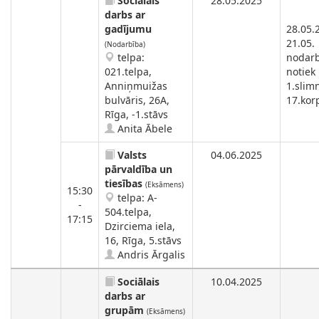
Sociālais
28.05.2025
darbs ar
gadījumu
28.05.
21.05.
(Nodarbība)
telpa:
nodar
021.telpa,
notiek
Anniņmuižas
1.slimn
bulvāris, 26A,
17.kor
Rīga, -1.stāvs
Anita Ābele
Valsts
04.06.2025
pārvaldība un
tiesības
(Eksāmens)
15:30
telpa: A-
-
504.telpa,
17:15
Dzirciema iela,
16, Rīga, 5.stāvs
Andris Ārgalis
Sociālais
10.04.2025
darbs ar
grupām
(Eksāmens)