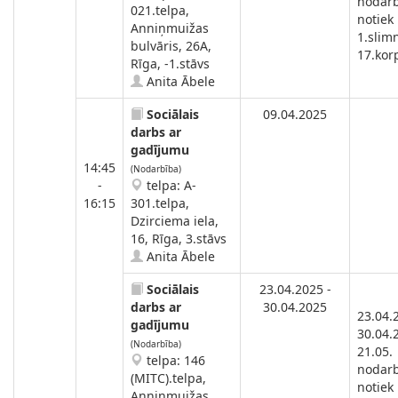
nodar
021.telpa,
notiek
Anniņmuižas
1.slimn
bulvāris, 26A,
17.kor
Rīga, -1.stāvs
Anita Ābele
Sociālais
09.04.2025
darbs ar
gadījumu
14:45
(Nodarbība)
-
telpa: A-
16:15
301.telpa,
Dzirciema iela,
16, Rīga, 3.stāvs
Anita Ābele
Sociālais
23.04.2025 -
darbs ar
30.04.2025
23.04.
gadījumu
30.04.
(Nodarbība)
21.05.
telpa: 146
nodar
(MITC).telpa,
notiek
Anniņmuižas