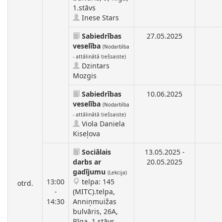
1.stāvs
Inese Stars
Sabiedrības
27.05.2025
veselība
(Nodarbība
- attālinātā tiešsaiste)
Dzintars
Mozgis
Sabiedrības
10.06.2025
veselība
(Nodarbība
- attālinātā tiešsaiste)
Viola Daniela
Kiseļova
Sociālais
13.05.2025 -
darbs ar
20.05.2025
gadījumu
(Lekcija)
13:00
telpa: 145
otrd.
-
(MITC).telpa,
14:30
Anniņmuižas
bulvāris, 26A,
Rīga, 1.stāvs