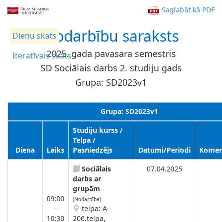
Saglabāt kā PDF
Nodarbību saraksts
Dienu skats
2025. gada pavasara semestris
Iteratīvais skats
SD Sociālais darbs 2. studiju gads
Grupa: SD2023v1
Grupa: SD2023v1
Studiju kurss /
Telpa /
Diena
Laiks
Pasniedzējs
Datumi/Periodi
Komen
Sociālais
07.04.2025
darbs ar
grupām
09:00
(Nodarbība)
-
telpa: A-
10:30
206.telpa,