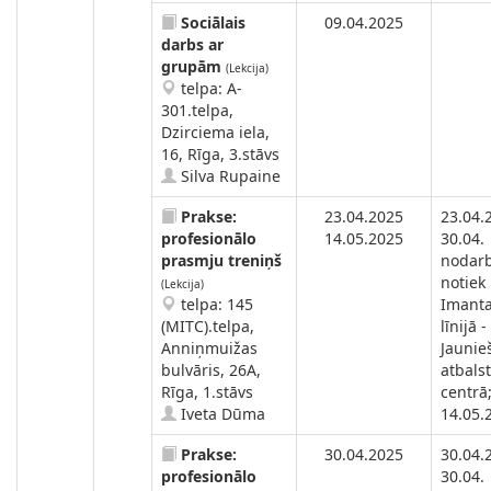
Sociālais
09.04.2025
darbs ar
grupām
(Lekcija)
telpa: A-
301.telpa,
Dzirciema iela,
16, Rīga, 3.stāvs
Silva Rupaine
Prakse:
23.04.2025
23.04.
profesionālo
14.05.2025
30.04.
prasmju treniņš
nodar
notiek
(Lekcija)
telpa: 145
Imanta
(MITC).telpa,
līnijā -
Anniņmuižas
Jaunie
bulvāris, 26A,
atbals
Rīga, 1.stāvs
centrā
Iveta Dūma
14.05.
Prakse:
30.04.2025
30.04.
profesionālo
30.04.