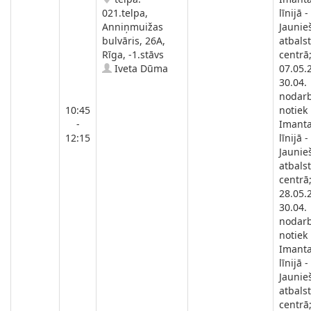
021.telpa,
līnijā -
Anniņmuižas
Jaunie
bulvāris, 26A,
atbals
Rīga, -1.stāvs
centrā
Iveta Dūma
07.05.
30.04.
nodar
10:45
notiek
-
Imanta
12:15
līnijā -
Jaunie
atbals
centrā
28.05.
30.04.
nodar
notiek
Imanta
līnijā -
Jaunie
atbals
centrā