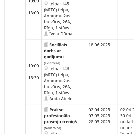
10:00
telpa: 145
-
(MITC).telpa,
13:00
Anniņmuižas
bulvāris, 26A,
Rīga, 1.stāvs
Iveta Dūma
Sociālais
18.06.2025
darbs ar
gadījumu
(Eksāmens)
10:00
telpa: 146
-
(MITC).telpa,
15:30
Anniņmuižas
bulvāris, 26A,
Rīga, 1.stāvs
Anita Ābele
Prakse:
02.04.2025
02.04.
profesionālo
07.05.2025
30.04.
prasmju treniņš
28.05.2025
nodar
notiek
(Nodarbība)
telpa:
Imanta