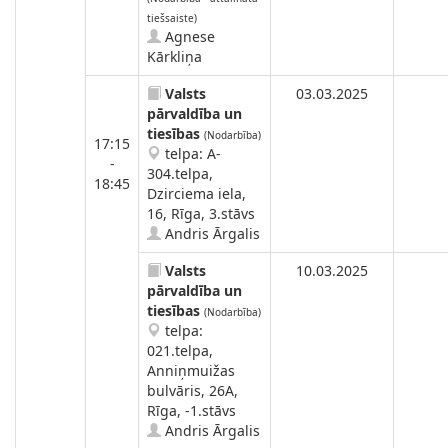
tiešsaiste)
Agnese
Kārkliņa
Valsts
03.03.2025
pārvaldība un
tiesības
(Nodarbība)
17:15
telpa: A-
-
304.telpa,
18:45
Dzirciema iela,
16, Rīga, 3.stāvs
Andris Ārgalis
Valsts
10.03.2025
pārvaldība un
tiesības
(Nodarbība)
telpa:
021.telpa,
Anniņmuižas
bulvāris, 26A,
Rīga, -1.stāvs
Andris Ārgalis