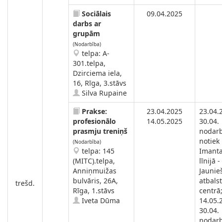
Sociālais
09.04.2025
darbs ar
grupām
(Nodarbība)
telpa: A-
301.telpa,
Dzirciema iela,
16, Rīga, 3.stāvs
Silva Rupaine
Prakse:
23.04.2025
23.04.
profesionālo
14.05.2025
30.04.
prasmju treniņš
nodar
notiek
(Nodarbība)
telpa: 145
Imanta
(MITC).telpa,
līnijā -
Anniņmuižas
Jaunie
bulvāris, 26A,
atbals
trešd.
Rīga, 1.stāvs
centrā
Iveta Dūma
14.05.
30.04.
nodar