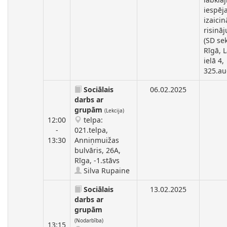
iespēja
izaicin
risinā
(SD sek
Rīgā, 
ielā 4,
325.au
Sociālais
06.02.2025
darbs ar
grupām
(Lekcija)
12:00
telpa:
-
021.telpa,
13:30
Anniņmuižas
bulvāris, 26A,
Rīga, -1.stāvs
Silva Rupaine
Sociālais
13.02.2025
darbs ar
grupām
(Nodarbība)
13:15