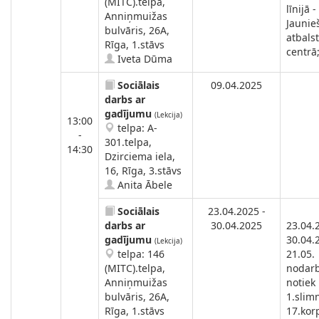
(MITC).telpa,
līnijā -
Anniņmuižas
Jaunie
bulvāris, 26A,
atbals
Rīga, 1.stāvs
centrā
Iveta Dūma
Sociālais
09.04.2025
darbs ar
gadījumu
(Lekcija)
13:00
telpa: A-
-
301.telpa,
14:30
Dzirciema iela,
16, Rīga, 3.stāvs
Anita Ābele
Sociālais
23.04.2025 -
darbs ar
30.04.2025
23.04.
gadījumu
30.04.
(Lekcija)
telpa: 146
21.05.
(MITC).telpa,
nodar
Anniņmuižas
notiek
bulvāris, 26A,
1.slimn
Rīga, 1.stāvs
17.kor