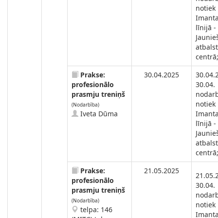
notiek
Imanta
līnijā -
Jaunie
atbals
centrā
Prakse:
30.04.2025
30.04.
profesionālo
30.04.
prasmju treniņš
nodar
notiek
(Nodarbība)
Iveta Dūma
Imanta
līnijā -
Jaunie
atbals
centrā
Prakse:
21.05.2025
21.05.
profesionālo
30.04.
prasmju treniņš
nodar
(Nodarbība)
notiek
telpa: 146
Imanta