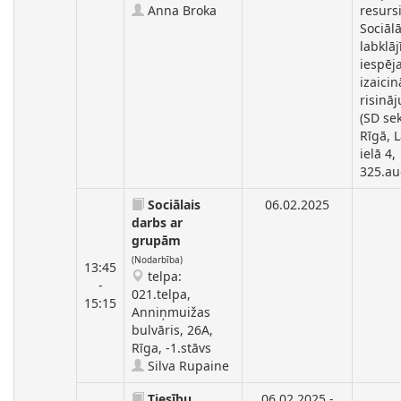
Anna Broka
resursi
Sociāl
labklāj
iespēja
izaicin
risinā
(SD sek
Rīgā, 
ielā 4,
325.au
Sociālais
06.02.2025
darbs ar
grupām
(Nodarbība)
13:45
telpa:
-
021.telpa,
15:15
Anniņmuižas
bulvāris, 26A,
Rīga, -1.stāvs
Silva Rupaine
Tiesību
06.02.2025 -