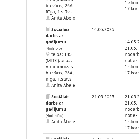
1.slimn
bulvāris, 26A,
17.kor
Rīga, 1.stāvs
Anita Ābele
Sociālais
14.05.2025
darbs ar
gadījumu
14.05.
21.05.
(Nodarbība)
telpa: 145
nodar
(MITC).telpa,
notiek
Anniņmuižas
1.slimn
bulvāris, 26A,
17.kor
Rīga, 1.stāvs
Anita Ābele
Sociālais
21.05.2025
21.05.
darbs ar
21.05.
gadījumu
nodar
notiek
(Nodarbība)
Anita Ābele
1.slimn
17.kor