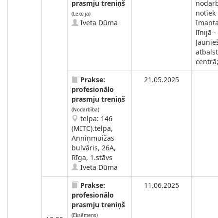
prasmju treniņš
nodar
notiek
(Lekcija)
Iveta Dūma
Imanta
līnijā -
Jaunie
atbals
centrā
Prakse:
21.05.2025
profesionālo
prasmju treniņš
(Nodarbība)
telpa: 146
(MITC).telpa,
Anniņmuižas
bulvāris, 26A,
Rīga, 1.stāvs
Iveta Dūma
Prakse:
11.06.2025
profesionālo
prasmju treniņš
(Eksāmens)