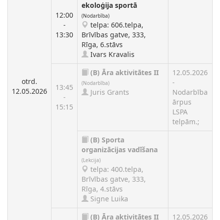
ekoloģija sportā
12:00
(Nodarbība)
-
telpa: 606.telpa,
13:30
Brīvības gatve, 333,
Rīga, 6.stāvs
Ivars Kravalis
(B)
Āra aktivitātes II
12.05.2026
otrd.
-
(Nodarbība)
13:45
12.05.2026
Juris Grants
Nodarbība
-
ārpus
15:15
LSPA
telpām.;
(B)
Sporta
organizācijas vadīšana
(Lekcija)
telpa: 400.telpa,
Brīvības gatve, 333,
Rīga, 4.stāvs
Signe Luika
(B)
Āra aktivitātes II
12.05.2026