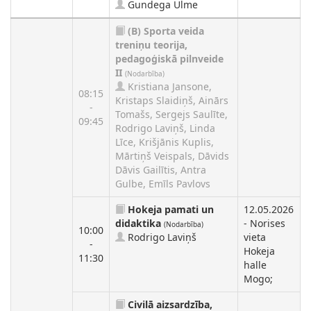
Gundega Ulme
(B)
Sporta veida
treniņu teorija,
pedagoģiskā pilnveide
II
(Nodarbība)
Kristiana Jansone,
08:15
Kristaps Slaidiņš, Ainārs
-
Tomašs, Sergejs Saulīte,
09:45
Rodrigo Laviņš, Linda
Līce, Krišjānis Kuplis,
Mārtiņš Veispals, Dāvids
Dāvis Gailītis, Antra
Gulbe, Emīls Pavlovs
Hokeja pamati un
12.05.2026
didaktika
- Norises
(Nodarbība)
10:00
Rodrigo Laviņš
vieta
-
Hokeja
11:30
halle
Mogo;
Civilā aizsardzība,