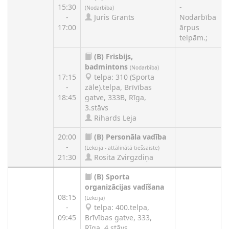
15:30
-
(Nodarbība)
-
Juris Grants
Nodarbība
17:00
ārpus
telpām.;
(B)
Frisbijs,
badmintons
(Nodarbība)
17:15
telpa: 310 (Sporta
-
zāle).telpa, Brīvības
18:45
gatve, 333B, Rīga,
3.stāvs
Rihards Leja
20:00
(B)
Personāla vadība
-
(Lekcija - attālinātā tiešsaiste)
21:30
Rosita Zvirgzdiņa
(B)
Sporta
organizācijas vadīšana
08:15
(Lekcija)
-
telpa: 400.telpa,
09:45
Brīvības gatve, 333,
Rīga, 4.stāvs