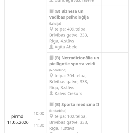
Gundega Akuratere
(B)
Biznesa un
vadības psiholoģija
(Lekcija)
telpa: 409.telpa,
Brīvības gatve, 333,
Rīga, 4.stāvs
Agita Ābele
(B)
Netradicionālie un
pielāgotie sporta veidi
(Nodarbība)
telpa: 304.telpa,
Brīvības gatve, 333,
Rīga, 3.stāvs
Kalvis Ciekurs
(B)
Sporta medicīna II
(Nodarbība)
10:00
pirmd.
telpa: 102.telpa,
-
11.05.2026
Brīvības gatve, 333,
11:30
Rīga, 1.stāvs