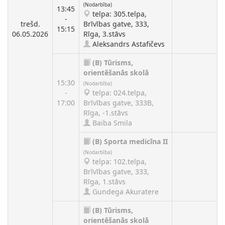
(Nodarbība)
13:45
telpa: 305.telpa,
-
trešd.
Brīvības gatve, 333,
15:15
06.05.2026
Rīga, 3.stāvs
Aleksandrs Astafičevs
(B)
Tūrisms,
orientēšanās skolā
15:30
(Nodarbība)
-
telpa: 024.telpa,
17:00
Brīvības gatve, 333B,
Rīga, -1.stāvs
Baiba Smila
(B)
Sporta medicīna II
(Nodarbība)
telpa: 102.telpa,
Brīvības gatve, 333,
Rīga, 1.stāvs
Gundega Akuratere
(B)
Tūrisms,
orientēšanās skolā