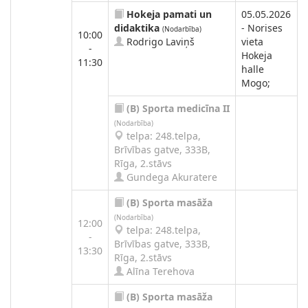
Hokeja pamati un
05.05.2026
didaktika
- Norises
(Nodarbība)
10:00
Rodrigo Laviņš
vieta
-
Hokeja
11:30
halle
Mogo;
(B)
Sporta medicīna II
(Nodarbība)
telpa: 248.telpa,
Brīvības gatve, 333B,
Rīga, 2.stāvs
Gundega Akuratere
(B)
Sporta masāža
(Nodarbība)
12:00
telpa: 248.telpa,
-
Brīvības gatve, 333B,
13:30
Rīga, 2.stāvs
Alīna Terehova
(B)
Sporta masāža