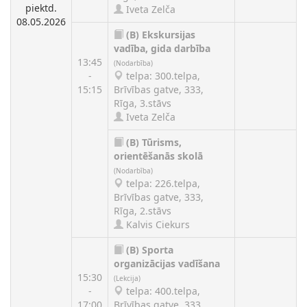
piektd.
Iveta Zelča
08.05.2026
(B)
Ekskursijas
vadība, gida darbība
13:45
(Nodarbība)
-
telpa: 300.telpa,
15:15
Brīvības gatve, 333,
Rīga, 3.stāvs
Iveta Zelča
(B)
Tūrisms,
orientēšanās skolā
(Nodarbība)
telpa: 226.telpa,
Brīvības gatve, 333,
Rīga, 2.stāvs
Kalvis Ciekurs
(B)
Sporta
organizācijas vadīšana
15:30
(Lekcija)
-
telpa: 400.telpa,
17:00
Brīvības gatve, 333,