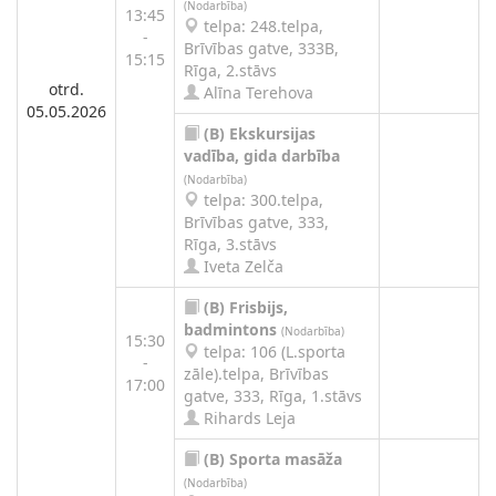
(Nodarbība)
13:45
telpa: 248.telpa,
-
Brīvības gatve, 333B,
15:15
Rīga, 2.stāvs
otrd.
Alīna Terehova
05.05.2026
(B)
Ekskursijas
vadība, gida darbība
(Nodarbība)
telpa: 300.telpa,
Brīvības gatve, 333,
Rīga, 3.stāvs
Iveta Zelča
(B)
Frisbijs,
badmintons
(Nodarbība)
15:30
telpa: 106 (L.sporta
-
zāle).telpa, Brīvības
17:00
gatve, 333, Rīga, 1.stāvs
Rihards Leja
(B)
Sporta masāža
(Nodarbība)