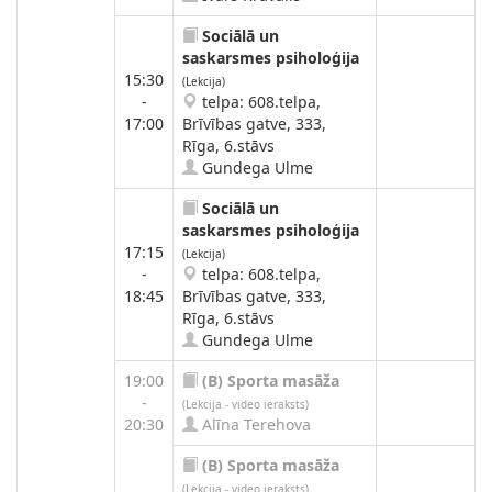
Sociālā un
saskarsmes psiholoģija
15:30
(Lekcija)
-
telpa: 608.telpa,
17:00
Brīvības gatve, 333,
Rīga, 6.stāvs
Gundega Ulme
Sociālā un
saskarsmes psiholoģija
17:15
(Lekcija)
-
telpa: 608.telpa,
18:45
Brīvības gatve, 333,
Rīga, 6.stāvs
Gundega Ulme
19:00
(B)
Sporta masāža
-
(Lekcija - video ieraksts)
20:30
Alīna Terehova
(B)
Sporta masāža
(Lekcija - video ieraksts)