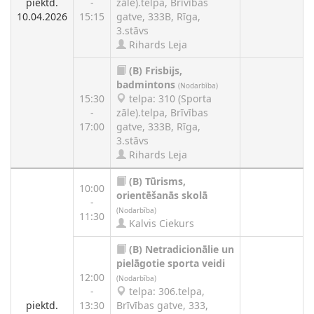
piektd.
-
zāle).telpa, Brīvības
10.04.2026
15:15
gatve, 333B, Rīga,
3.stāvs
Rihards Leja
(B)
Frisbijs,
badmintons
(Nodarbība)
15:30
telpa: 310 (Sporta
-
zāle).telpa, Brīvības
17:00
gatve, 333B, Rīga,
3.stāvs
Rihards Leja
(B)
Tūrisms,
10:00
orientēšanās skolā
-
(Nodarbība)
11:30
Kalvis Ciekurs
(B)
Netradicionālie un
pielāgotie sporta veidi
12:00
(Nodarbība)
-
telpa: 306.telpa,
piektd.
13:30
Brīvības gatve, 333,