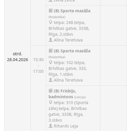
(B)
Sporta masāža
(Nodarbība)
telpa: 248.telpa,
Brīvības gatve, 333B,
Rīga, 2.stāvs
Alīna Terehova
(B)
Sporta masāža
otrd.
(Nodarbība)
28.04.2026
15:30
telpa: 102.telpa,
-
Brīvības gatve, 333,
17:00
Rīga, 1.stāvs
Alīna Terehova
(B)
Frisbijs,
badmintons
(Lekcija)
telpa: 310 (Sporta
zāle).telpa, Brīvības
gatve, 333B, Rīga,
3.stāvs
Rihards Leja