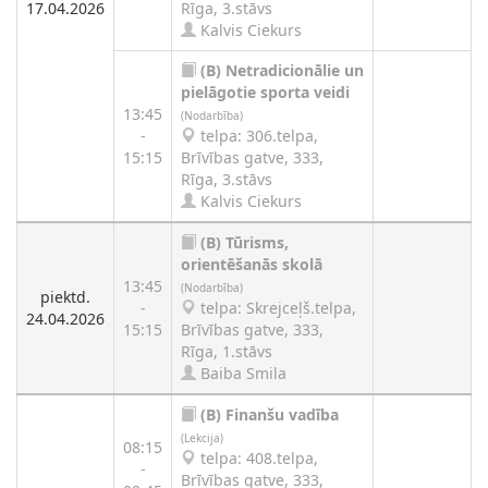
17.04.2026
Rīga, 3.stāvs
Kalvis Ciekurs
(B)
Netradicionālie un
pielāgotie sporta veidi
13:45
(Nodarbība)
-
telpa: 306.telpa,
15:15
Brīvības gatve, 333,
Rīga, 3.stāvs
Kalvis Ciekurs
(B)
Tūrisms,
orientēšanās skolā
13:45
(Nodarbība)
piektd.
-
telpa: Skrejceļš.telpa,
24.04.2026
15:15
Brīvības gatve, 333,
Rīga, 1.stāvs
Baiba Smila
(B)
Finanšu vadība
(Lekcija)
08:15
telpa: 408.telpa,
-
Brīvības gatve, 333,