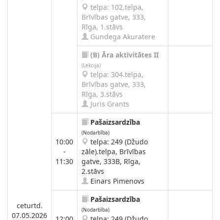
telpa: 102.telpa,
Brīvības gatve, 333,
Rīga, 1.stāvs
Gundega Akuratere
(B)
Āra aktivitātes II
(Lekcija)
telpa: 304.telpa,
Brīvības gatve, 333,
Rīga, 3.stāvs
Juris Grants
Pašaizsardzība
(Nodarbība)
10:00
telpa: 249 (Džudo
-
zāle).telpa, Brīvības
11:30
gatve, 333B, Rīga,
2.stāvs
Einars Pimenovs
Pašaizsardzība
ceturtd.
(Nodarbība)
07.05.2026
12:00
telpa: 249 (Džudo