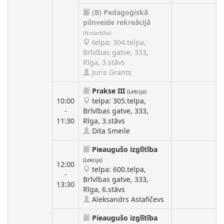
(B)
Pedagoģiskā
pilnveide rekreācijā
(Nodarbība)
telpa: 304.telpa,
Brīvības gatve, 333,
Rīga, 3.stāvs
Juris Grants
Prakse III
(Lekcija)
10:00
telpa: 305.telpa,
-
Brīvības gatve, 333,
11:30
Rīga, 3.stāvs
Dita Smeile
Pieaugušo izglītība
(Lekcija)
12:00
telpa: 600.telpa,
-
Brīvības gatve, 333,
13:30
Rīga, 6.stāvs
Aleksandrs Astafičevs
Pieaugušo izglītība