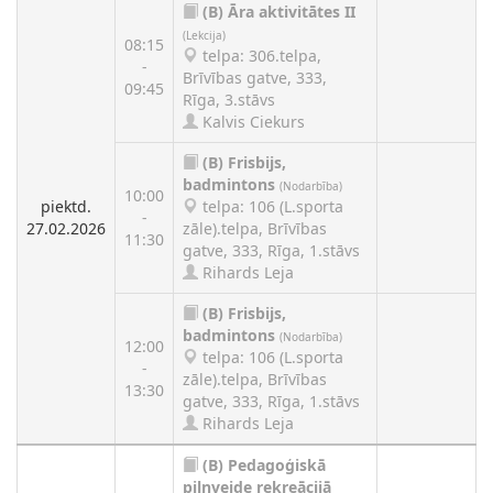
(B)
Āra aktivitātes II
(Lekcija)
08:15
telpa: 306.telpa,
-
Brīvības gatve, 333,
09:45
Rīga, 3.stāvs
Kalvis Ciekurs
(B)
Frisbijs,
badmintons
(Nodarbība)
10:00
piektd.
telpa: 106 (L.sporta
-
27.02.2026
zāle).telpa, Brīvības
11:30
gatve, 333, Rīga, 1.stāvs
Rihards Leja
(B)
Frisbijs,
badmintons
(Nodarbība)
12:00
telpa: 106 (L.sporta
-
zāle).telpa, Brīvības
13:30
gatve, 333, Rīga, 1.stāvs
Rihards Leja
(B)
Pedagoģiskā
pilnveide rekreācijā