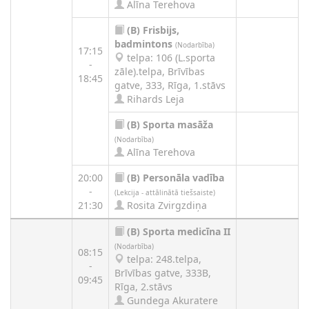
Alīna Terehova
(B)
Frisbijs,
badmintons
(Nodarbība)
17:15
telpa: 106 (L.sporta
-
zāle).telpa, Brīvības
18:45
gatve, 333, Rīga, 1.stāvs
Rihards Leja
(B)
Sporta masāža
(Nodarbība)
Alīna Terehova
20:00
(B)
Personāla vadība
-
(Lekcija - attālinātā tiešsaiste)
21:30
Rosita Zvirgzdiņa
(B)
Sporta medicīna II
(Nodarbība)
08:15
telpa: 248.telpa,
-
Brīvības gatve, 333B,
09:45
Rīga, 2.stāvs
Gundega Akuratere