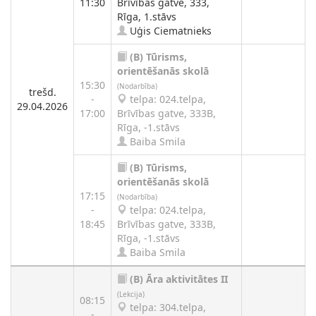
11:30
Brīvības gatve, 333,
Rīga, 1.stāvs
Uģis Ciematnieks
(B)
Tūrisms,
orientēšanās skolā
15:30
(Nodarbība)
trešd.
-
telpa: 024.telpa,
29.04.2026
17:00
Brīvības gatve, 333B,
Rīga, -1.stāvs
Baiba Smila
(B)
Tūrisms,
orientēšanās skolā
17:15
(Nodarbība)
-
telpa: 024.telpa,
18:45
Brīvības gatve, 333B,
Rīga, -1.stāvs
Baiba Smila
(B)
Āra aktivitātes II
(Lekcija)
08:15
telpa: 304.telpa,
-