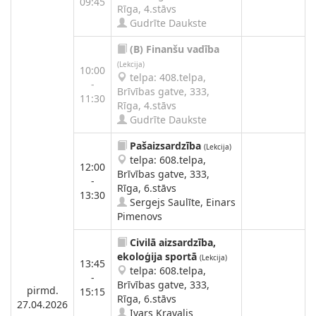
09:45
Rīga, 4.stāvs
Gudrīte Daukste
(B)
Finanšu vadība
(Lekcija)
10:00
telpa: 408.telpa,
-
Brīvības gatve, 333,
11:30
Rīga, 4.stāvs
Gudrīte Daukste
Pašaizsardzība
(Lekcija)
telpa: 608.telpa,
12:00
Brīvības gatve, 333,
-
Rīga, 6.stāvs
13:30
Sergejs Saulīte, Einars
Pimenovs
Civilā aizsardzība,
ekoloģija sportā
(Lekcija)
13:45
telpa: 608.telpa,
-
Brīvības gatve, 333,
pirmd.
15:15
Rīga, 6.stāvs
27.04.2026
Ivars Kravalis