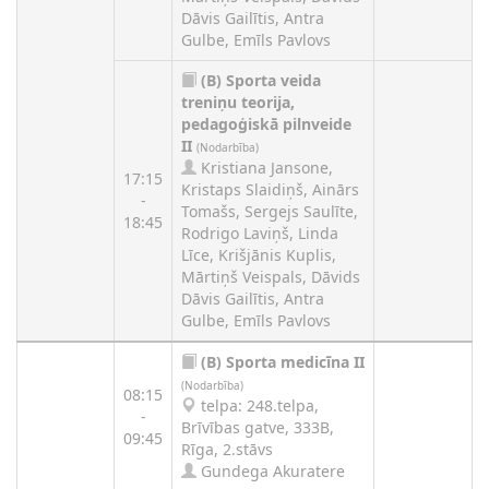
Dāvis Gailītis, Antra
Gulbe, Emīls Pavlovs
(B)
Sporta veida
treniņu teorija,
pedagoģiskā pilnveide
II
(Nodarbība)
Kristiana Jansone,
17:15
Kristaps Slaidiņš, Ainārs
-
Tomašs, Sergejs Saulīte,
18:45
Rodrigo Laviņš, Linda
Līce, Krišjānis Kuplis,
Mārtiņš Veispals, Dāvids
Dāvis Gailītis, Antra
Gulbe, Emīls Pavlovs
(B)
Sporta medicīna II
(Nodarbība)
08:15
telpa: 248.telpa,
-
Brīvības gatve, 333B,
09:45
Rīga, 2.stāvs
Gundega Akuratere