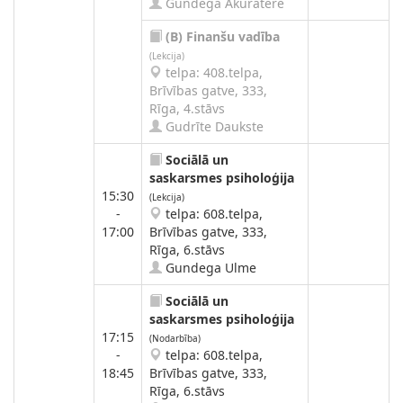
Gundega Akuratere
(B)
Finanšu vadība
(Lekcija)
telpa: 408.telpa,
Brīvības gatve, 333,
Rīga, 4.stāvs
Gudrīte Daukste
Sociālā un
saskarsmes psiholoģija
15:30
(Lekcija)
-
telpa: 608.telpa,
17:00
Brīvības gatve, 333,
Rīga, 6.stāvs
Gundega Ulme
Sociālā un
saskarsmes psiholoģija
17:15
(Nodarbība)
-
telpa: 608.telpa,
18:45
Brīvības gatve, 333,
Rīga, 6.stāvs