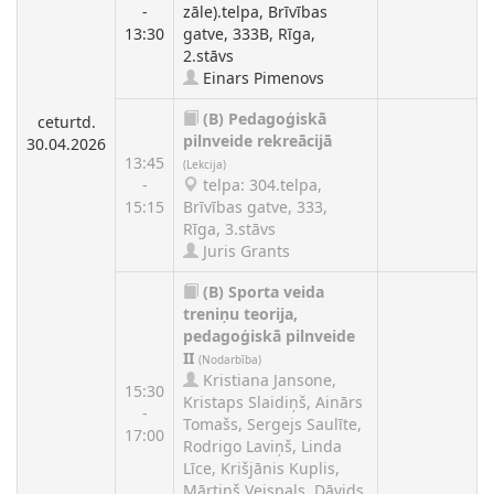
-
zāle).telpa, Brīvības
13:30
gatve, 333B, Rīga,
2.stāvs
Einars Pimenovs
(B)
Pedagoģiskā
ceturtd.
pilnveide rekreācijā
30.04.2026
13:45
(Lekcija)
-
telpa: 304.telpa,
15:15
Brīvības gatve, 333,
Rīga, 3.stāvs
Juris Grants
(B)
Sporta veida
treniņu teorija,
pedagoģiskā pilnveide
II
(Nodarbība)
Kristiana Jansone,
15:30
Kristaps Slaidiņš, Ainārs
-
Tomašs, Sergejs Saulīte,
17:00
Rodrigo Laviņš, Linda
Līce, Krišjānis Kuplis,
Mārtiņš Veispals, Dāvids