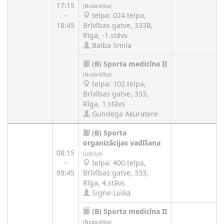
17:15
(Nodarbība)
-
telpa: 024.telpa,
18:45
Brīvības gatve, 333B,
Rīga, -1.stāvs
Baiba Smila
(B)
Sporta medicīna II
(Nodarbība)
telpa: 102.telpa,
Brīvības gatve, 333,
Rīga, 1.stāvs
Gundega Akuratere
(B)
Sporta
organizācijas vadīšana
08:15
(Lekcija)
-
telpa: 400.telpa,
09:45
Brīvības gatve, 333,
Rīga, 4.stāvs
Signe Luika
(B)
Sporta medicīna II
(Nodarbība)