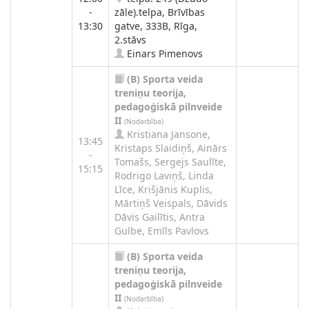
-
zāle).telpa, Brīvības
13:30
gatve, 333B, Rīga,
2.stāvs
Einars Pimenovs
(B)
Sporta veida
treniņu teorija,
pedagoģiskā pilnveide
II
(Nodarbība)
Kristiana Jansone,
13:45
Kristaps Slaidiņš, Ainārs
-
Tomašs, Sergejs Saulīte,
15:15
Rodrigo Laviņš, Linda
Līce, Krišjānis Kuplis,
Mārtiņš Veispals, Dāvids
Dāvis Gailītis, Antra
Gulbe, Emīls Pavlovs
(B)
Sporta veida
treniņu teorija,
pedagoģiskā pilnveide
II
(Nodarbība)