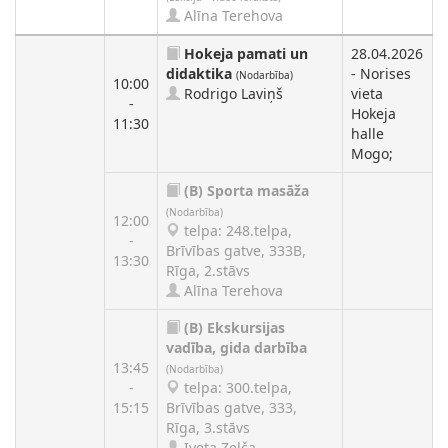
Alīna Terehova
Hokeja pamati un
28.04.2026
didaktika
- Norises
(Nodarbība)
10:00
Rodrigo Laviņš
vieta
-
Hokeja
11:30
halle
Mogo;
(B)
Sporta masāža
(Nodarbība)
12:00
telpa: 248.telpa,
-
Brīvības gatve, 333B,
13:30
Rīga, 2.stāvs
Alīna Terehova
(B)
Ekskursijas
vadība, gida darbība
13:45
(Nodarbība)
-
telpa: 300.telpa,
15:15
Brīvības gatve, 333,
Rīga, 3.stāvs
Iveta Zelča