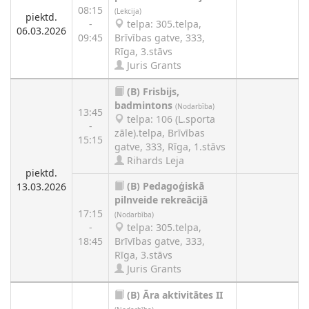
08:15
(Lekcija)
piektd.
-
telpa: 305.telpa,
06.03.2026
09:45
Brīvības gatve, 333,
Rīga, 3.stāvs
Juris Grants
(B)
Frisbijs,
badmintons
(Nodarbība)
13:45
telpa: 106 (L.sporta
-
zāle).telpa, Brīvības
15:15
gatve, 333, Rīga, 1.stāvs
Rihards Leja
piektd.
(B)
Pedagoģiskā
13.03.2026
pilnveide rekreācijā
17:15
(Nodarbība)
-
telpa: 305.telpa,
18:45
Brīvības gatve, 333,
Rīga, 3.stāvs
Juris Grants
(B)
Āra aktivitātes II