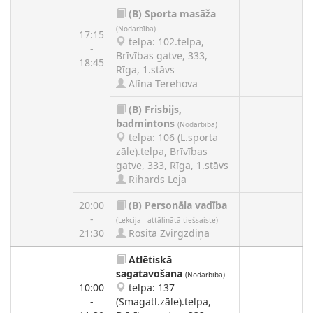
(B)
Sporta masāža
(Nodarbība)
17:15
telpa: 102.telpa,
-
Brīvības gatve, 333,
18:45
Rīga, 1.stāvs
Alīna Terehova
(B)
Frisbijs,
badmintons
(Nodarbība)
telpa: 106 (L.sporta
zāle).telpa, Brīvības
gatve, 333, Rīga, 1.stāvs
Rihards Leja
20:00
(B)
Personāla vadība
-
(Lekcija - attālinātā tiešsaiste)
21:30
Rosita Zvirgzdiņa
Atlētiskā
sagatavošana
(Nodarbība)
10:00
telpa: 137
-
(Smagatl.zāle).telpa,