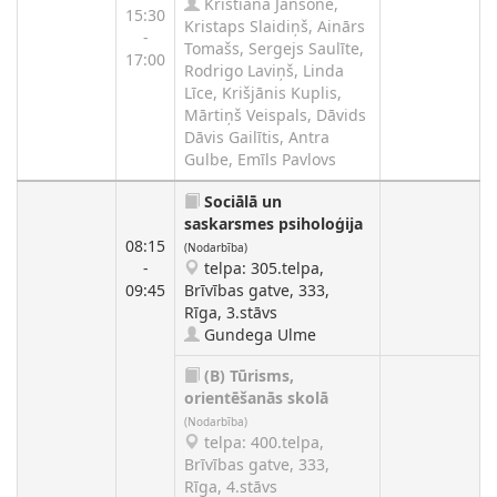
Kristiana Jansone,
15:30
Kristaps Slaidiņš, Ainārs
-
Tomašs, Sergejs Saulīte,
17:00
Rodrigo Laviņš, Linda
Līce, Krišjānis Kuplis,
Mārtiņš Veispals, Dāvids
Dāvis Gailītis, Antra
Gulbe, Emīls Pavlovs
Sociālā un
saskarsmes psiholoģija
08:15
(Nodarbība)
-
telpa: 305.telpa,
09:45
Brīvības gatve, 333,
Rīga, 3.stāvs
Gundega Ulme
(B)
Tūrisms,
orientēšanās skolā
(Nodarbība)
telpa: 400.telpa,
Brīvības gatve, 333,
Rīga, 4.stāvs