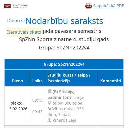
Saglabāt kā PDF
Nodarbību saraksts
Dienu skats
2026. gada pavasara semestris
Iteratīvais skats
SpZNn Sporta zinātne 4. studiju gads
Grupa: SpZNn2022v4
Grupa: SpZNn2022v4
Studiju kurss / Telpa /
Diena
Laiks
Pasniedzējs
Komentāri
(B)
Frisbijs,
badmintons
(Lekcija)
08:15
piektd.
telpa: 300.telpa,
-
13.02.2026
Brīvības gatve, 333,
09:45
Rīga, 3.stāvs
Rihards Leja