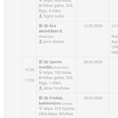
telpa: 400.telpa,
Brīvības gatve, 333,
Rīga, 4.stāvs
Signe Luika
(B)
Āra
12.05.2026
12.
aktivitātes II
-
Nod
(Nodarbība)
Juris Grants
ārp
LSP
tel
(B)
Sporta
28.04.2026
masāža
(Nodarbība)
15:30
telpa: 102.telpa,
-
Brīvības gatve, 333,
17:00
Rīga, 1.stāvs
Alīna Terehova
(B)
Frisbijs,
28.04.2026
badmintons
(Lekcija)
telpa: 310 (Sporta
zāle).telpa, Brīvības