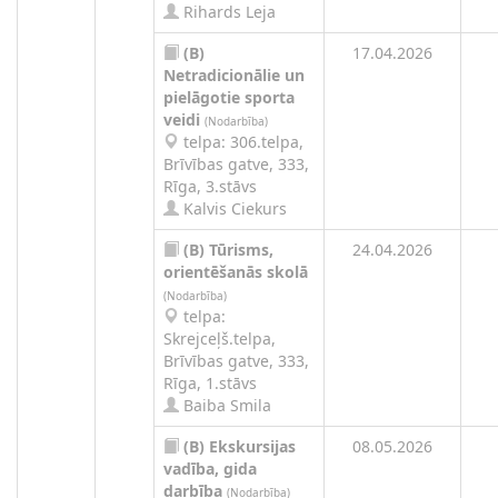
Rihards Leja
(B)
17.04.2026
Netradicionālie un
pielāgotie sporta
veidi
(Nodarbība)
telpa: 306.telpa,
Brīvības gatve, 333,
Rīga, 3.stāvs
Kalvis Ciekurs
(B)
Tūrisms,
24.04.2026
orientēšanās skolā
(Nodarbība)
telpa:
Skrejceļš.telpa,
Brīvības gatve, 333,
Rīga, 1.stāvs
Baiba Smila
(B)
Ekskursijas
08.05.2026
vadība, gida
darbība
(Nodarbība)