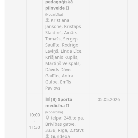
pedagoģiskā
pilnveide II
(Nodarbība)
Kristiana
Jansone, Kristaps
Slaidiņš, Ainārs
Tomašs, Sergejs
Saulīte, Rodrigo
Laviņš, Linda Līce,
Krišjānis Kuplis,
Mārtiņš Veispals,
Dāvids Dāvis
Gailītis, Antra
Gulbe, Emīls
Pavlovs
(B)
Sporta
05.05.2026
medicīna II
(Nodarbība)
10:00
telpa: 248.telpa,
-
Brīvības gatve,
11:30
333B, Rīga, 2.stāvs
Gundega