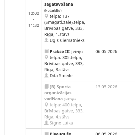
sagatavošana
(Nodarbība)
10:00
telpa: 137
-
(Smagatl.zāle).telpa,
11:30
Brīvības gatve, 333,
Rīga, 1.stāvs
Uģis Ciematnieks
Prakse III
06.05.2026
(Lekcija)
telpa: 305.telpa,
Brīvības gatve, 333,
Rīga, 3.stāvs
Dita Smeile
(B)
Sporta
13.05.2026
organizācijas
vadīšana
(Lekcija)
telpa: 400.telpa,
Brīvības gatve, 333,
Rīga, 4.stāvs
Signe Luika
Pieaugušo
06.05.2026