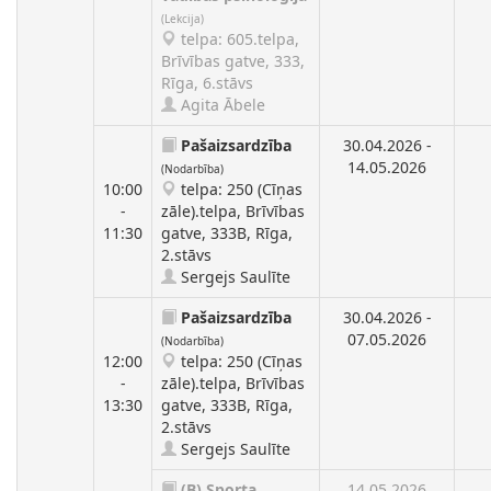
(Lekcija)
telpa: 605.telpa,
Brīvības gatve, 333,
Rīga, 6.stāvs
Agita Ābele
Pašaizsardzība
30.04.2026 -
14.05.2026
(Nodarbība)
10:00
telpa: 250 (Cīņas
-
zāle).telpa, Brīvības
11:30
gatve, 333B, Rīga,
2.stāvs
Sergejs Saulīte
Pašaizsardzība
30.04.2026 -
07.05.2026
(Nodarbība)
12:00
telpa: 250 (Cīņas
-
zāle).telpa, Brīvības
13:30
gatve, 333B, Rīga,
2.stāvs
Sergejs Saulīte
(B)
Sporta
14.05.2026