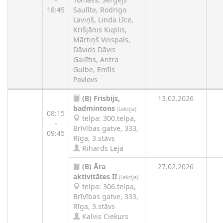
18:45
Saulīte, Rodrigo
Laviņš, Linda Līce,
Krišjānis Kuplis,
Mārtiņš Veispals,
Dāvids Dāvis
Gailītis, Antra
Gulbe, Emīls
Pavlovs
(B)
Frisbijs,
13.02.2026
badmintons
(Lekcija)
08:15
telpa: 300.telpa,
-
Brīvības gatve, 333,
09:45
Rīga, 3.stāvs
Rihards Leja
(B)
Āra
27.02.2026
aktivitātes II
(Lekcija)
telpa: 306.telpa,
Brīvības gatve, 333,
Rīga, 3.stāvs
Kalvis Ciekurs