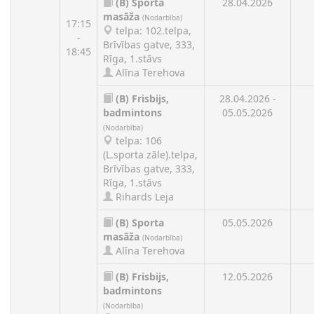
(B)
Sporta
28.04.2026
masāža
(Nodarbība)
17:15
telpa: 102.telpa,
-
Brīvības gatve, 333,
18:45
Rīga, 1.stāvs
Alīna Terehova
(B)
Frisbijs,
28.04.2026 -
badmintons
05.05.2026
(Nodarbība)
telpa: 106
(L.sporta zāle).telpa,
Brīvības gatve, 333,
Rīga, 1.stāvs
Rihards Leja
(B)
Sporta
05.05.2026
masāža
(Nodarbība)
Alīna Terehova
(B)
Frisbijs,
12.05.2026
badmintons
(Nodarbība)