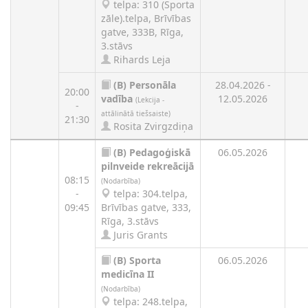
telpa: 310 (Sporta
zāle).telpa, Brīvības
gatve, 333B, Rīga,
3.stāvs
Rihards Leja
(B)
Personāla
28.04.2026 -
20:00
vadība
12.05.2026
(Lekcija -
-
attālinātā tiešsaiste)
21:30
Rosita Zvirgzdiņa
(B)
Pedagoģiskā
06.05.2026
pilnveide rekreācijā
08:15
(Nodarbība)
-
telpa: 304.telpa,
09:45
Brīvības gatve, 333,
Rīga, 3.stāvs
Juris Grants
(B)
Sporta
06.05.2026
medicīna II
(Nodarbība)
telpa: 248.telpa,