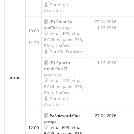
Gundega
Akuratere
(B)
Finanšu
27.04.2026
vadība
11.05.2026
(Lekcija)
10:00
telpa: 408.telpa,
-
Brīvības gatve, 333,
11:30
Rīga, 4.stāvs
Gudrīte Daukste
(B)
Sporta
11.05.2026
medicīna II
(Nodarbība)
pirmd.
telpa: 102.telpa,
Brīvības gatve, 333,
Rīga, 1.stāvs
Gundega
Akuratere
Pašaizsardzība
27.04.2026
(Lekcija)
12:00
telpa: 608.telpa,
-
Brīvības gatve, 333,