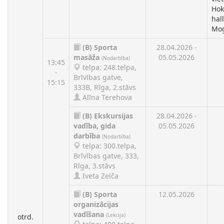
Hok
hal
Mo
(B)
Sporta
28.04.2026 -
masāža
05.05.2026
(Nodarbība)
13:45
telpa: 248.telpa,
-
Brīvības gatve,
15:15
333B, Rīga, 2.stāvs
Alīna Terehova
(B)
Ekskursijas
28.04.2026 -
vadība, gida
05.05.2026
darbība
(Nodarbība)
telpa: 300.telpa,
Brīvības gatve, 333,
Rīga, 3.stāvs
Iveta Zelča
(B)
Sporta
12.05.2026
organizācijas
vadīšana
(Lekcija)
otrd.