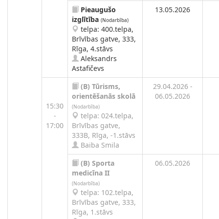
Pieaugušo
13.05.2026
izglītība
(Nodarbība)
telpa: 400.telpa,
Brīvības gatve, 333,
Rīga, 4.stāvs
Aleksandrs
Astafičevs
(B)
Tūrisms,
29.04.2026 -
orientēšanās skolā
06.05.2026
15:30
(Nodarbība)
-
telpa: 024.telpa,
17:00
Brīvības gatve,
333B, Rīga, -1.stāvs
Baiba Smila
(B)
Sporta
06.05.2026
medicīna II
(Nodarbība)
telpa: 102.telpa,
Brīvības gatve, 333,
Rīga, 1.stāvs