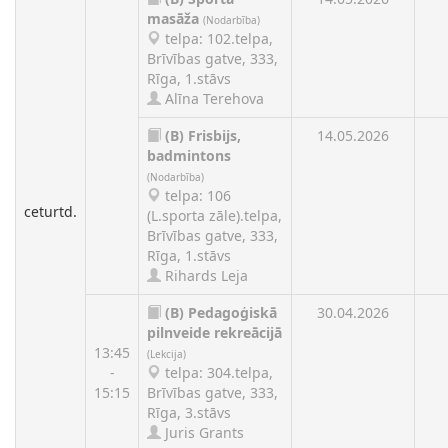
masāža
(Nodarbība)
telpa: 102.telpa,
Brīvības gatve, 333,
Rīga, 1.stāvs
Alīna Terehova
(B)
Frisbijs,
14.05.2026
badmintons
(Nodarbība)
telpa: 106
ceturtd.
(L.sporta zāle).telpa,
Brīvības gatve, 333,
Rīga, 1.stāvs
Rihards Leja
(B)
Pedagoģiskā
30.04.2026
pilnveide rekreācijā
13:45
(Lekcija)
-
telpa: 304.telpa,
15:15
Brīvības gatve, 333,
Rīga, 3.stāvs
Juris Grants