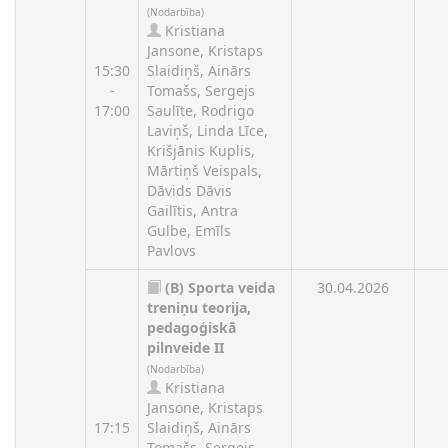
(Nodarbība)
Kristiana
Jansone, Kristaps
15:30
Slaidiņš, Ainārs
-
Tomašs, Sergejs
17:00
Saulīte, Rodrigo
Laviņš, Linda Līce,
Krišjānis Kuplis,
Mārtiņš Veispals,
Dāvids Dāvis
Gailītis, Antra
Gulbe, Emīls
Pavlovs
(B)
Sporta veida
30.04.2026
treniņu teorija,
pedagoģiskā
pilnveide II
(Nodarbība)
Kristiana
Jansone, Kristaps
17:15
Slaidiņš, Ainārs
-
Tomašs, Sergejs