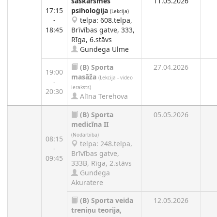
saskarsmes
11.05.2026
17:15
psiholoģija
(Lekcija)
-
telpa: 608.telpa,
18:45
Brīvības gatve, 333,
Rīga, 6.stāvs
Gundega Ulme
(B)
Sporta
27.04.2026
19:00
masāža
(Lekcija - video
-
ieraksts)
20:30
Alīna Terehova
(B)
Sporta
05.05.2026
medicīna II
(Nodarbība)
08:15
telpa: 248.telpa,
-
Brīvības gatve,
09:45
333B, Rīga, 2.stāvs
Gundega
Akuratere
(B)
Sporta veida
12.05.2026
treniņu teorija,