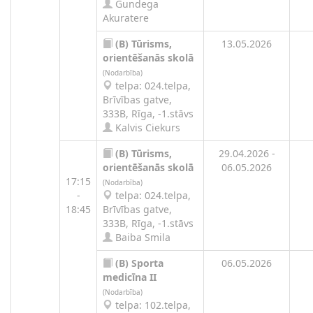
Gundega
Akuratere
(B)
Tūrisms,
13.05.2026
orientēšanās skolā
(Nodarbība)
telpa: 024.telpa,
Brīvības gatve,
333B, Rīga, -1.stāvs
Kalvis Ciekurs
(B)
Tūrisms,
29.04.2026 -
orientēšanās skolā
06.05.2026
17:15
(Nodarbība)
-
telpa: 024.telpa,
18:45
Brīvības gatve,
333B, Rīga, -1.stāvs
Baiba Smila
(B)
Sporta
06.05.2026
medicīna II
(Nodarbība)
telpa: 102.telpa,