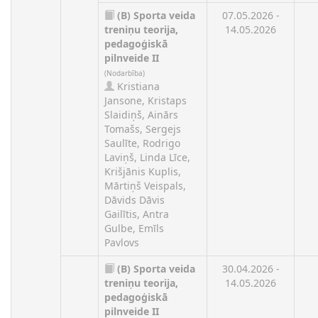
(B)
Sporta veida
07.05.2026 -
treniņu teorija,
14.05.2026
pedagoģiskā
pilnveide II
(Nodarbība)
Kristiana
Jansone, Kristaps
Slaidiņš, Ainārs
Tomašs, Sergejs
Saulīte, Rodrigo
Laviņš, Linda Līce,
Krišjānis Kuplis,
Mārtiņš Veispals,
Dāvids Dāvis
Gailītis, Antra
Gulbe, Emīls
Pavlovs
(B)
Sporta veida
30.04.2026 -
treniņu teorija,
14.05.2026
pedagoģiskā
pilnveide II