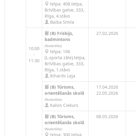
telpa: 408.telpa,
Brīvības gatve, 333,
Rīga, 4.stāvs
Baiba Smila
(B)
Frisbijs,
27.02.2026
badmintons
(Nodarbība)
10:00
telpa: 106
-
(L.sporta zāle).telpa,
11:30
Brīvības gatve, 333,
Rīga, 1.stāvs
Rihards Leja
(B)
Tūrisms,
17.04.2026
orientēšanās skolā
22.05.2026
(Nodarbība)
Kalvis Ciekurs
(B)
Tūrisms,
08.05.2026
orientēšanās skolā
(Nodarbība)
telpa: 300.telpa,