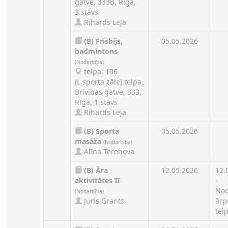
gatve, 333B, Rīga,
3.stāvs
Rihards Leja
(B)
Frisbijs,
05.05.2026
badmintons
(Nodarbība)
telpa: 106
(L.sporta zāle).telpa,
Brīvības gatve, 333,
Rīga, 1.stāvs
Rihards Leja
(B)
Sporta
05.05.2026
masāža
(Nodarbība)
Alīna Terehova
(B)
Āra
12.05.2026
12.
aktivitātes II
-
Nod
(Nodarbība)
Juris Grants
ārp
tel