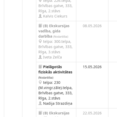
telpa: 226.telpa,
Brīvības gatve, 333,
Rīga, 2.stāvs
Kalvis Ciekurs
(B)
Ekskursijas
08.05.2026
vadība, gida
darbība
(Nodarbība)
telpa: 300.telpa,
Brīvības gatve, 333,
Rīga, 3.stāvs
Iveta Zelča
Pielāgotās
15.05.2026
fiziskās aktivitātes
(Nodarbība)
telpa: 230
(M.vingr.zāle).telpa,
Brīvības gatve, 333,
Rīga, 2.stāvs
Nadija Strazdiņa
(B)
Ekskursijas
22.05.2026