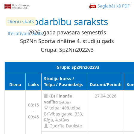
Saglabāt kā PDF
Nodarbību saraksts
Dienu skats
2026. gada pavasara semestris
Iteratīvais skats
SpZNn Sporta zinātne 4. studiju gads
Grupa: SpZNn2022v3
Grupa: SpZNn2022v3
Studiju kurss /
Diena
Laiks
Telpa / Pasniedzējs
Datumi/Periodi
Kom
(B)
Finanšu
27.04.2026
vadība
(Lekcija)
08:15
telpa: 408.telpa,
-
Brīvības gatve, 333,
09:45
Rīga, 4.stāvs
Gudrīte Daukste