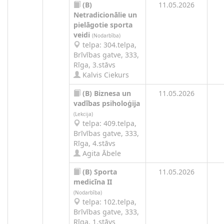
(B)
11.05.2026
Netradicionālie un
pielāgotie sporta
veidi
(Nodarbība)
telpa: 304.telpa,
Brīvības gatve, 333,
Rīga, 3.stāvs
Kalvis Ciekurs
(B)
Biznesa un
11.05.2026
vadības psiholoģija
(Lekcija)
telpa: 409.telpa,
Brīvības gatve, 333,
Rīga, 4.stāvs
Agita Ābele
(B)
Sporta
11.05.2026
medicīna II
(Nodarbība)
telpa: 102.telpa,
Brīvības gatve, 333,
Rīga, 1.stāvs