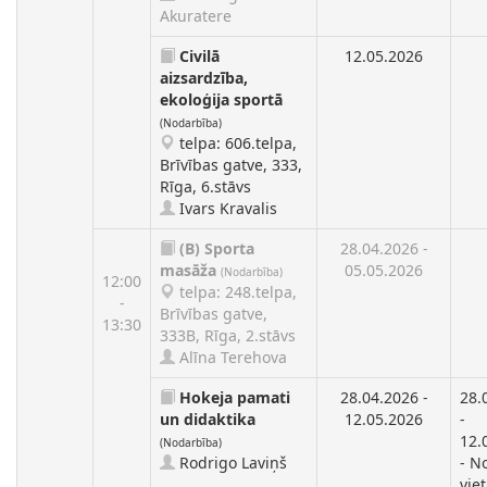
Akuratere
Civilā
12.05.2026
aizsardzība,
ekoloģija sportā
(Nodarbība)
telpa: 606.telpa,
Brīvības gatve, 333,
Rīga, 6.stāvs
Ivars Kravalis
(B)
Sporta
28.04.2026 -
masāža
05.05.2026
(Nodarbība)
12:00
telpa: 248.telpa,
-
Brīvības gatve,
13:30
333B, Rīga, 2.stāvs
Alīna Terehova
Hokeja pamati
28.04.2026 -
28.
un didaktika
12.05.2026
-
12.
(Nodarbība)
Rodrigo Laviņš
- N
vie