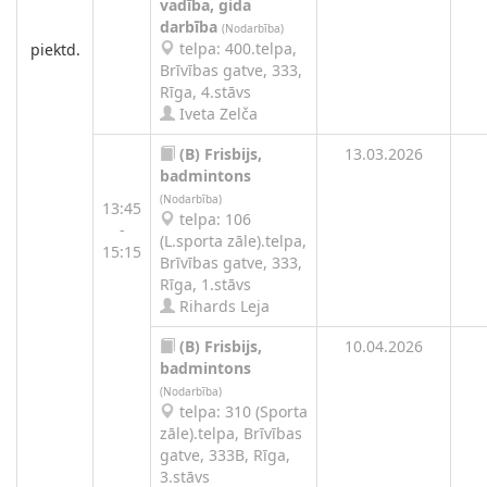
vadība, gida
darbība
(Nodarbība)
telpa: 400.telpa,
piektd.
Brīvības gatve, 333,
Rīga, 4.stāvs
Iveta Zelča
(B)
Frisbijs,
13.03.2026
badmintons
(Nodarbība)
13:45
telpa: 106
-
(L.sporta zāle).telpa,
15:15
Brīvības gatve, 333,
Rīga, 1.stāvs
Rihards Leja
(B)
Frisbijs,
10.04.2026
badmintons
(Nodarbība)
telpa: 310 (Sporta
zāle).telpa, Brīvības
gatve, 333B, Rīga,
3.stāvs