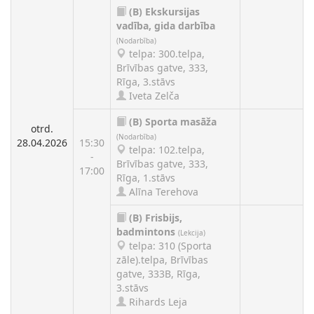
(B)
Ekskursijas
vadība, gida darbība
(Nodarbība)
telpa: 300.telpa,
Brīvības gatve, 333,
Rīga, 3.stāvs
Iveta Zelča
(B)
Sporta masāža
otrd.
(Nodarbība)
28.04.2026
15:30
telpa: 102.telpa,
-
Brīvības gatve, 333,
17:00
Rīga, 1.stāvs
Alīna Terehova
(B)
Frisbijs,
badmintons
(Lekcija)
telpa: 310 (Sporta
zāle).telpa, Brīvības
gatve, 333B, Rīga,
3.stāvs
Rihards Leja