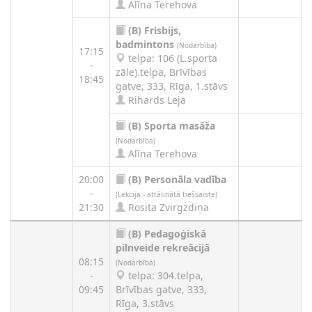
Alīna Terehova
(B)
Frisbijs,
badmintons
(Nodarbība)
17:15
telpa: 106 (L.sporta
-
zāle).telpa, Brīvības
18:45
gatve, 333, Rīga, 1.stāvs
Rihards Leja
(B)
Sporta masāža
(Nodarbība)
Alīna Terehova
20:00
(B)
Personāla vadība
-
(Lekcija - attālinātā tiešsaiste)
21:30
Rosita Zvirgzdiņa
(B)
Pedagoģiskā
pilnveide rekreācijā
08:15
(Nodarbība)
-
telpa: 304.telpa,
09:45
Brīvības gatve, 333,
Rīga, 3.stāvs