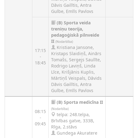
Dāvis Gailītis, Antra
Gulbe, Emīls Pavlovs
(B)
Sporta veida
treniņu teorija,
pedagoģiskā pilnveide
II
(Nodarbība)
Kristiana Jansone,
17:15
Kristaps Slaidiņš, Ainārs
-
Tomašs, Sergejs Saulīte,
18:45
Rodrigo Laviņš, Linda
Līce, Krišjānis Kuplis,
Mārtiņš Veispals, Dāvids
Dāvis Gailītis, Antra
Gulbe, Emīls Pavlovs
(B)
Sporta medicīna II
(Nodarbība)
08:15
telpa: 248.telpa,
-
Brīvības gatve, 333B,
09:45
Rīga, 2.stāvs
Gundega Akuratere