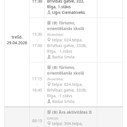
11:30
Brīvības gatve, 333,
Rīga, 1.stāvs
Uģis Ciematnieks
(B)
Tūrisms,
orientēšanās skolā
15:30
(Nodarbība)
trešd.
-
telpa: 024.telpa,
29.04.2026
17:00
Brīvības gatve, 333B,
Rīga, -1.stāvs
Baiba Smila
(B)
Tūrisms,
orientēšanās skolā
17:15
(Nodarbība)
-
telpa: 024.telpa,
18:45
Brīvības gatve, 333B,
Rīga, -1.stāvs
Baiba Smila
(B)
Āra aktivitātes II
(Lekcija)
08:15
telpa: 304.telpa,
-