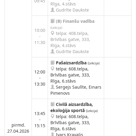
09:45
Rīga, 4.stāvs
Gudrīte Daukste
(B)
Finanšu vadība
(Lekcija)
10:00
telpa: 408.telpa,
-
Brīvības gatve, 333,
11:30
Rīga, 4.stāvs
Gudrīte Daukste
Pašaizsardzība
(Lekcija)
telpa: 608.telpa,
12:00
Brīvības gatve, 333,
-
Rīga, 6.stāvs
13:30
Sergejs Saulīte, Einars
Pimenovs
Civilā aizsardzība,
ekoloģija sportā
(Lekcija)
13:45
telpa: 608.telpa,
-
Brīvības gatve, 333,
pirmd.
15:15
Rīga, 6.stāvs
27.04.2026
Ivars Kravalis