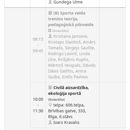
Gundega Ulme
(B)
Sporta veida
treniņu teorija,
pedagoģiskā pilnveide
II
(Nodarbība)
Kristiana Jansone,
08:15
Kristaps Slaidiņš, Ainārs
-
Tomašs, Sergejs Saulīte,
09:45
Rodrigo Laviņš, Linda
Līce, Krišjānis Kuplis,
Mārtiņš Veispals, Dāvids
Dāvis Gailītis, Antra
Gulbe, Emīls Pavlovs
Civilā aizsardzība,
ekoloģija sportā
10:00
(Nodarbība)
-
telpa: 606.telpa,
11:30
Brīvības gatve, 333,
Rīga, 6.stāvs
Ivars Kravalis