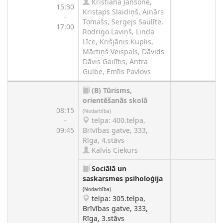
Kristiana Jansone,
15:30
Kristaps Slaidiņš, Ainārs
-
Tomašs, Sergejs Saulīte,
17:00
Rodrigo Laviņš, Linda
Līce, Krišjānis Kuplis,
Mārtiņš Veispals, Dāvids
Dāvis Gailītis, Antra
Gulbe, Emīls Pavlovs
(B)
Tūrisms,
orientēšanās skolā
08:15
(Nodarbība)
-
telpa: 400.telpa,
09:45
Brīvības gatve, 333,
Rīga, 4.stāvs
Kalvis Ciekurs
Sociālā un
saskarsmes psiholoģija
(Nodarbība)
telpa: 305.telpa,
Brīvības gatve, 333,
Rīga, 3.stāvs