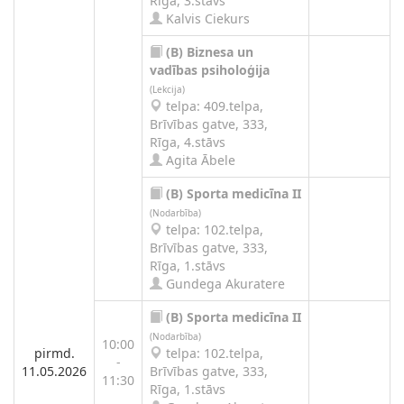
Rīga, 3.stāvs
Kalvis Ciekurs
(B)
Biznesa un
vadības psiholoģija
(Lekcija)
telpa: 409.telpa,
Brīvības gatve, 333,
Rīga, 4.stāvs
Agita Ābele
(B)
Sporta medicīna II
(Nodarbība)
telpa: 102.telpa,
Brīvības gatve, 333,
Rīga, 1.stāvs
Gundega Akuratere
(B)
Sporta medicīna II
(Nodarbība)
10:00
pirmd.
telpa: 102.telpa,
-
11.05.2026
Brīvības gatve, 333,
11:30
Rīga, 1.stāvs