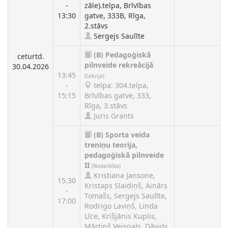
-
zāle).telpa, Brīvības
13:30
gatve, 333B, Rīga,
2.stāvs
Sergejs Saulīte
(B)
Pedagoģiskā
ceturtd.
pilnveide rekreācijā
30.04.2026
13:45
(Lekcija)
-
telpa: 304.telpa,
15:15
Brīvības gatve, 333,
Rīga, 3.stāvs
Juris Grants
(B)
Sporta veida
treniņu teorija,
pedagoģiskā pilnveide
II
(Nodarbība)
Kristiana Jansone,
15:30
Kristaps Slaidiņš, Ainārs
-
Tomašs, Sergejs Saulīte,
17:00
Rodrigo Laviņš, Linda
Līce, Krišjānis Kuplis,
Mārtiņš Veispals, Dāvids