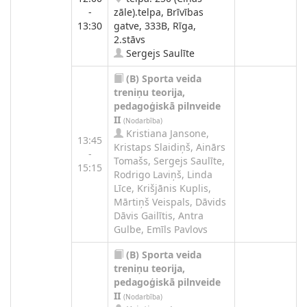
-
zāle).telpa, Brīvības
13:30
gatve, 333B, Rīga,
2.stāvs
Sergejs Saulīte
(B)
Sporta veida
treniņu teorija,
pedagoģiskā pilnveide
II
(Nodarbība)
Kristiana Jansone,
13:45
Kristaps Slaidiņš, Ainārs
-
Tomašs, Sergejs Saulīte,
15:15
Rodrigo Laviņš, Linda
Līce, Krišjānis Kuplis,
Mārtiņš Veispals, Dāvids
Dāvis Gailītis, Antra
Gulbe, Emīls Pavlovs
(B)
Sporta veida
treniņu teorija,
pedagoģiskā pilnveide
II
(Nodarbība)