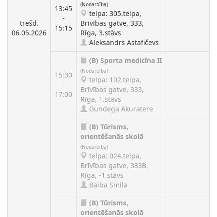
(Nodarbība)
13:45
telpa: 305.telpa,
-
trešd.
Brīvības gatve, 333,
15:15
06.05.2026
Rīga, 3.stāvs
Aleksandrs Astafičevs
(B)
Sporta medicīna II
(Nodarbība)
15:30
telpa: 102.telpa,
-
Brīvības gatve, 333,
17:00
Rīga, 1.stāvs
Gundega Akuratere
(B)
Tūrisms,
orientēšanās skolā
(Nodarbība)
telpa: 024.telpa,
Brīvības gatve, 333B,
Rīga, -1.stāvs
Baiba Smila
(B)
Tūrisms,
orientēšanās skolā