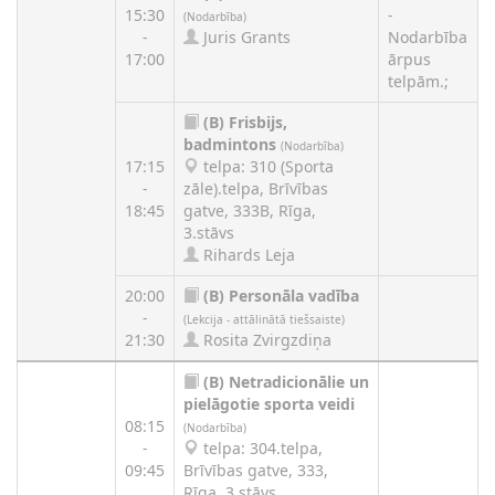
15:30
-
(Nodarbība)
-
Juris Grants
Nodarbība
17:00
ārpus
telpām.;
(B)
Frisbijs,
badmintons
(Nodarbība)
17:15
telpa: 310 (Sporta
-
zāle).telpa, Brīvības
18:45
gatve, 333B, Rīga,
3.stāvs
Rihards Leja
20:00
(B)
Personāla vadība
-
(Lekcija - attālinātā tiešsaiste)
21:30
Rosita Zvirgzdiņa
(B)
Netradicionālie un
pielāgotie sporta veidi
08:15
(Nodarbība)
-
telpa: 304.telpa,
09:45
Brīvības gatve, 333,
Rīga, 3.stāvs