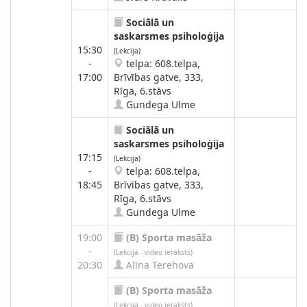
Sociālā un
saskarsmes psiholoģija
15:30
(Lekcija)
-
telpa: 608.telpa,
17:00
Brīvības gatve, 333,
Rīga, 6.stāvs
Gundega Ulme
Sociālā un
saskarsmes psiholoģija
17:15
(Lekcija)
-
telpa: 608.telpa,
18:45
Brīvības gatve, 333,
Rīga, 6.stāvs
Gundega Ulme
19:00
(B)
Sporta masāža
-
(Lekcija - video ieraksts)
20:30
Alīna Terehova
(B)
Sporta masāža
(Lekcija - video ieraksts)