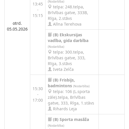
(Nodarbība)
13:45
telpa: 248.telpa,
-
Brīvības gatve, 333B,
15:15
Rīga, 2.stāvs
otrd.
Alīna Terehova
05.05.2026
(B)
Ekskursijas
vadība, gida darbība
(Nodarbība)
telpa: 300.telpa,
Brīvības gatve, 333,
Rīga, 3.stāvs
Iveta Zelča
(B)
Frisbijs,
badmintons
(Nodarbība)
15:30
telpa: 106 (L.sporta
-
zāle).telpa, Brīvības
17:00
gatve, 333, Rīga, 1.stāvs
Rihards Leja
(B)
Sporta masāža
(Nodarbība)