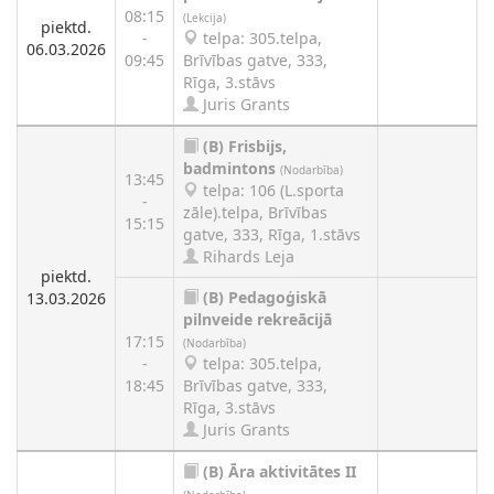
08:15
(Lekcija)
piektd.
-
telpa: 305.telpa,
06.03.2026
09:45
Brīvības gatve, 333,
Rīga, 3.stāvs
Juris Grants
(B)
Frisbijs,
badmintons
(Nodarbība)
13:45
telpa: 106 (L.sporta
-
zāle).telpa, Brīvības
15:15
gatve, 333, Rīga, 1.stāvs
Rihards Leja
piektd.
(B)
Pedagoģiskā
13.03.2026
pilnveide rekreācijā
17:15
(Nodarbība)
-
telpa: 305.telpa,
18:45
Brīvības gatve, 333,
Rīga, 3.stāvs
Juris Grants
(B)
Āra aktivitātes II