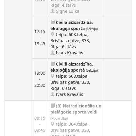
Rīga, 4.stāvs
Signe Luika
Civilā aizsardzība,
ekoloģija sportā
(Lekcija)
17:15
telpa: 608.telpa,
-
Brīvības gatve, 333,
18:45
Rīga, 6.stāvs
Ivars Kravalis
Civilā aizsardzība,
ekoloģija sportā
(Lekcija)
19:00
telpa: 608.telpa,
-
Brīvības gatve, 333,
20:30
Rīga, 6.stāvs
Ivars Kravalis
(B)
Netradicionālie un
pielāgotie sporta veidi
08:15
(Nodarbība)
-
telpa: 304.telpa,
09:45
Brīvības gatve, 333,