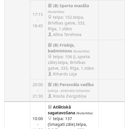
(B)
Sporta masāža
(Nodarbība)
17:15
telpa: 102.telpa,
-
Brīvības gatve, 333,
18:45
Rīga, 1.stāvs
Alīna Terehova
(B)
Frisbijs,
badmintons
(Nodarbība)
telpa: 106 (L.sporta
zāle).telpa, Brīvības
gatve, 333, Rīga, 1.stāvs
Rihards Leja
20:00
(B)
Personāla vadība
-
(Lekcija - attālinātā tiešsaiste)
21:30
Rosita Zvirgzdiņa
Atlētiskā
sagatavošana
(Nodarbība)
10:00
telpa: 137
-
(Smagatl.zāle).telpa,