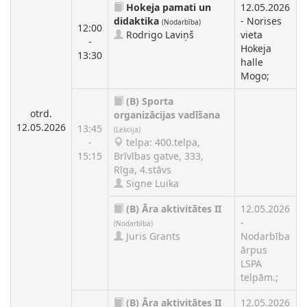
Hokeja pamati un
12.05.2026
didaktika
- Norises
(Nodarbība)
12:00
Rodrigo Laviņš
vieta
-
Hokeja
13:30
halle
Mogo;
(B)
Sporta
otrd.
organizācijas vadīšana
12.05.2026
13:45
(Lekcija)
-
telpa: 400.telpa,
15:15
Brīvības gatve, 333,
Rīga, 4.stāvs
Signe Luika
(B)
Āra aktivitātes II
12.05.2026
-
(Nodarbība)
Juris Grants
Nodarbība
ārpus
LSPA
telpām.;
(B)
Āra aktivitātes II
12.05.2026