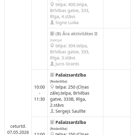
telpa: 400.telpa,
Brīvības gatve, 333,
Rīga, 4.stāvs
Signe Luika
(B)
Āra aktivitātes II
(Lekcija)
telpa: 304.telpa,
Brīvības gatve, 333,
Rīga, 3.stāvs
Juris Grants
Pašaizsardzība
(Nodarbība)
10:00
telpa: 250 (Cīņas
-
zāle).telpa, Brīvības
11:30
gatve, 333B, Rīga,
2.stāvs
Sergejs Saulīte
Pašaizsardzība
ceturtd.
(Nodarbība)
07.05.2026
12:00
telpa: 250 (Cīņas