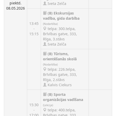
piektd.
Iveta Zelča
08.05.2026
(B)
Ekskursijas
vadība, gida darbība
13:45
(Nodarbība)
-
telpa: 300.telpa,
15:15
Brīvības gatve, 333,
Rīga, 3.stāvs
Iveta Zelča
(B)
Tūrisms,
orientēšanās skolā
(Nodarbība)
telpa: 226.telpa,
Brīvības gatve, 333,
Rīga, 2.stāvs
Kalvis Ciekurs
(B)
Sporta
organizācijas vadīšana
15:30
(Lekcija)
-
telpa: 400.telpa,
17:00
Brīvības gatve, 333,