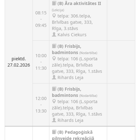
(B)
Āra aktivitātes II
(Lekcija)
08:15
telpa: 306.telpa,
-
Brīvības gatve, 333,
09:45
Rīga, 3.stāvs
Kalvis Ciekurs
(B)
Frisbijs,
badmintons
(Nodarbība)
10:00
piektd.
telpa: 106 (L.sporta
-
27.02.2026
zāle).telpa, Brīvības
11:30
gatve, 333, Rīga, 1.stāvs
Rihards Leja
(B)
Frisbijs,
badmintons
(Nodarbība)
12:00
telpa: 106 (L.sporta
-
zāle).telpa, Brīvības
13:30
gatve, 333, Rīga, 1.stāvs
Rihards Leja
(B)
Pedagoģiskā
pilnveide rekreācijā