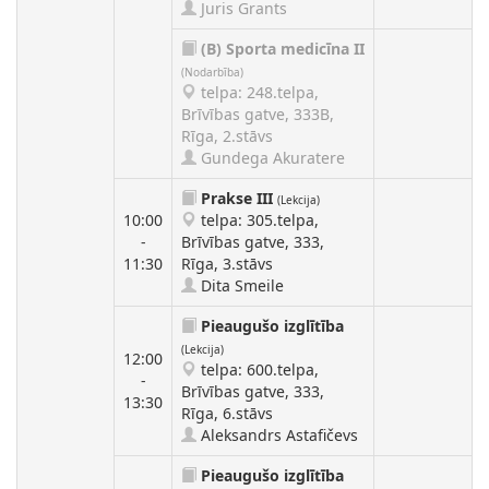
Juris Grants
(B)
Sporta medicīna II
(Nodarbība)
telpa: 248.telpa,
Brīvības gatve, 333B,
Rīga, 2.stāvs
Gundega Akuratere
Prakse III
(Lekcija)
10:00
telpa: 305.telpa,
-
Brīvības gatve, 333,
11:30
Rīga, 3.stāvs
Dita Smeile
Pieaugušo izglītība
(Lekcija)
12:00
telpa: 600.telpa,
-
Brīvības gatve, 333,
13:30
Rīga, 6.stāvs
Aleksandrs Astafičevs
Pieaugušo izglītība