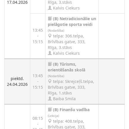
17.04.2026
Rīga, 3.stāvs
Kalvis Ciekurs
(B)
Netradicionālie un
pielāgotie sporta veidi
13:45
(Nodarbība)
-
telpa: 306.telpa,
15:15
Brīvības gatve, 333,
Rīga, 3.stāvs
Kalvis Ciekurs
(B)
Tūrisms,
orientēšanās skolā
13:45
(Nodarbība)
piektd.
-
telpa: Skrejceļš.telpa,
24.04.2026
15:15
Brīvības gatve, 333,
Rīga, 1.stāvs
Baiba Smila
(B)
Finanšu vadība
(Lekcija)
08:15
telpa: 408.telpa,
-
Brīvības gatve, 333,