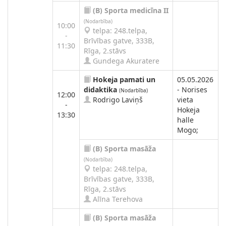
(B)
Sporta medicīna II
(Nodarbība)
10:00
telpa: 248.telpa,
-
Brīvības gatve, 333B,
11:30
Rīga, 2.stāvs
Gundega Akuratere
Hokeja pamati un
05.05.2026
didaktika
- Norises
(Nodarbība)
12:00
Rodrigo Laviņš
vieta
-
Hokeja
13:30
halle
Mogo;
(B)
Sporta masāža
(Nodarbība)
telpa: 248.telpa,
Brīvības gatve, 333B,
Rīga, 2.stāvs
Alīna Terehova
(B)
Sporta masāža