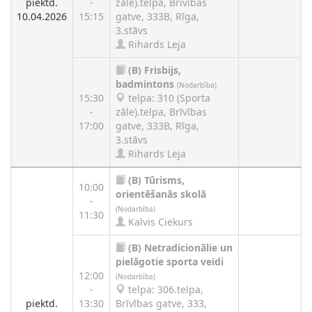
piektd.
-
zāle).telpa, Brīvības
10.04.2026
15:15
gatve, 333B, Rīga,
3.stāvs
Rihards Leja
(B)
Frisbijs,
badmintons
(Nodarbība)
15:30
telpa: 310 (Sporta
-
zāle).telpa, Brīvības
17:00
gatve, 333B, Rīga,
3.stāvs
Rihards Leja
(B)
Tūrisms,
10:00
orientēšanās skolā
-
(Nodarbība)
11:30
Kalvis Ciekurs
(B)
Netradicionālie un
pielāgotie sporta veidi
12:00
(Nodarbība)
-
telpa: 306.telpa,
piektd.
13:30
Brīvības gatve, 333,