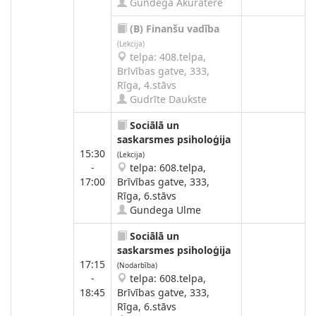
Gundega Akuratere
(B)
Finanšu vadība
(Lekcija)
telpa: 408.telpa,
Brīvības gatve, 333,
Rīga, 4.stāvs
Gudrīte Daukste
Sociālā un
saskarsmes psiholoģija
15:30
(Lekcija)
-
telpa: 608.telpa,
17:00
Brīvības gatve, 333,
Rīga, 6.stāvs
Gundega Ulme
Sociālā un
saskarsmes psiholoģija
17:15
(Nodarbība)
-
telpa: 608.telpa,
18:45
Brīvības gatve, 333,
Rīga, 6.stāvs