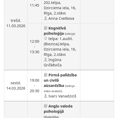
202.telpa,
11:45
Dzirciema iela, 16,
Rīga, 2.stāvs
Anna Cvetkova
trešd.
11.03.2026
Kognitīvā
psiholoģija
(Lekcija)
telpa: 1.audit.
12:00
(Bieziņa).telpa,
-
Dzirciema iela, 16,
13:30
Rīga, 2.stāvs
Ingūna
Griškēviča
Pirmā palīdzība
19:00
un civilā
sestd.
-
aizsardzība
(Lekcija -
14.03.2026
20:30
video ieraksts)
Ivars Vanadziņš
Angļu valoda
psiholoģijā
(Nodarbība)