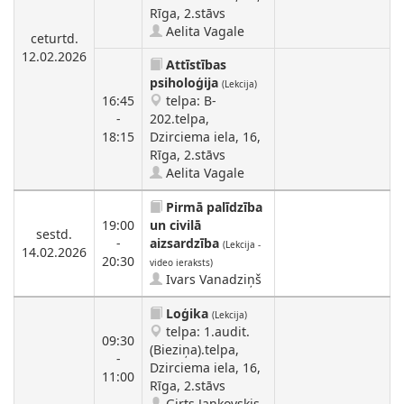
Rīga, 2.stāvs
Aelita Vagale
ceturtd.
12.02.2026
Attīstības
psiholoģija
(Lekcija)
16:45
telpa: B-
-
202.telpa,
18:15
Dzirciema iela, 16,
Rīga, 2.stāvs
Aelita Vagale
Pirmā palīdzība
19:00
un civilā
sestd.
-
aizsardzība
(Lekcija -
14.02.2026
20:30
video ieraksts)
Ivars Vanadziņš
Loģika
(Lekcija)
telpa: 1.audit.
09:30
(Bieziņa).telpa,
-
Dzirciema iela, 16,
11:00
Rīga, 2.stāvs
Ģirts Jankovskis