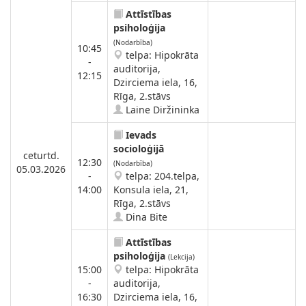
Attīstības
psiholoģija
(Nodarbība)
10:45
telpa: Hipokrāta
-
auditorija,
12:15
Dzirciema iela, 16,
Rīga, 2.stāvs
Laine Diržininka
Ievads
socioloģijā
ceturtd.
12:30
(Nodarbība)
05.03.2026
-
telpa: 204.telpa,
14:00
Konsula iela, 21,
Rīga, 2.stāvs
Dina Bite
Attīstības
psiholoģija
(Lekcija)
15:00
telpa: Hipokrāta
-
auditorija,
16:30
Dzirciema iela, 16,