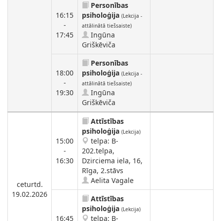
Personības
16:15
psiholoģija
(Lekcija -
-
attālinātā tiešsaiste)
17:45
Ingūna
Griškēviča
Personības
18:00
psiholoģija
(Lekcija -
-
attālinātā tiešsaiste)
19:30
Ingūna
Griškēviča
Attīstības
psiholoģija
(Lekcija)
15:00
telpa: B-
-
202.telpa,
16:30
Dzirciema iela, 16,
Rīga, 2.stāvs
Aelita Vagale
ceturtd.
19.02.2026
Attīstības
psiholoģija
(Lekcija)
16:45
telpa: B-