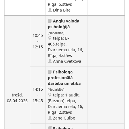
Rīga, 5.stāvs
Dina Bite
Angļu valoda
psiholoģijā
(Nodarbība)
10:45
telpa: B-
-
405.telpa,
12:15
Dzirciema iela, 16,
Rīga, 4.stāvs
Anna Cvetkova
Psihologa
profesionālā
darbība un ētika
14:15
(Nodarbība)
trešd.
-
telpa: 1.audit.
08.04.2026
15:45
(Bieziņa).telpa,
Dzirciema iela, 16,
Rīga, 2.stāvs
Zane Gulbe
Psihologa