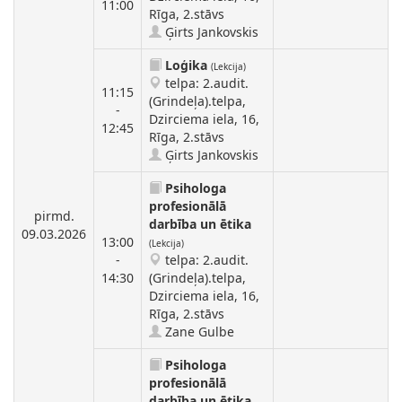
11:00
Rīga, 2.stāvs
Ģirts Jankovskis
Loģika
(Lekcija)
telpa: 2.audit.
11:15
(Grindeļa).telpa,
-
Dzirciema iela, 16,
12:45
Rīga, 2.stāvs
Ģirts Jankovskis
Psihologa
profesionālā
pirmd.
darbība un ētika
09.03.2026
13:00
(Lekcija)
-
telpa: 2.audit.
14:30
(Grindeļa).telpa,
Dzirciema iela, 16,
Rīga, 2.stāvs
Zane Gulbe
Psihologa
profesionālā
darbība un ētika