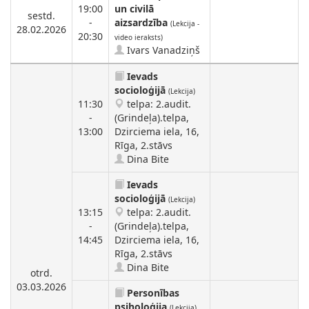
19:00
un civilā
sestd.
-
aizsardzība
(Lekcija -
28.02.2026
20:30
video ieraksts)
Ivars Vanadziņš
Ievads
socioloģijā
(Lekcija)
11:30
telpa: 2.audit.
-
(Grindeļa).telpa,
13:00
Dzirciema iela, 16,
Rīga, 2.stāvs
Dina Bite
Ievads
socioloģijā
(Lekcija)
13:15
telpa: 2.audit.
-
(Grindeļa).telpa,
14:45
Dzirciema iela, 16,
Rīga, 2.stāvs
Dina Bite
otrd.
03.03.2026
Personības
psiholoģija
(Lekcija)