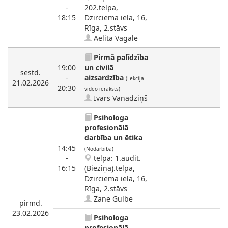
-
202.telpa,
18:15
Dzirciema iela, 16,
Rīga, 2.stāvs
Aelita Vagale
Pirmā palīdzība
19:00
un civilā
sestd.
-
aizsardzība
(Lekcija -
21.02.2026
20:30
video ieraksts)
Ivars Vanadziņš
Psihologa
profesionālā
darbība un ētika
14:45
(Nodarbība)
-
telpa: 1.audit.
16:15
(Bieziņa).telpa,
Dzirciema iela, 16,
Rīga, 2.stāvs
Zane Gulbe
pirmd.
23.02.2026
Psihologa
profesionālā