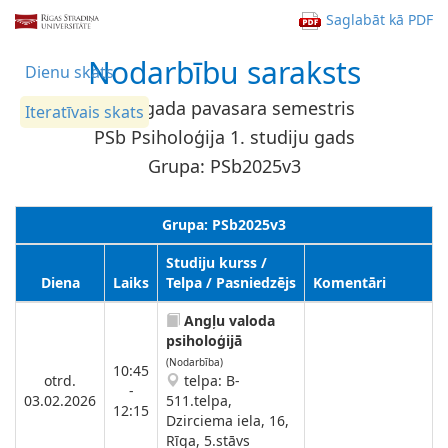
Saglabāt kā PDF
Nodarbību saraksts
Dienu skats
2026. gada pavasara semestris
Iteratīvais skats
PSb Psiholoģija 1. studiju gads
Grupa: PSb2025v3
Grupa: PSb2025v3
Studiju kurss /
Diena
Laiks
Telpa / Pasniedzējs
Komentāri
Angļu valoda
psiholoģijā
(Nodarbība)
10:45
otrd.
telpa: B-
-
03.02.2026
511.telpa,
12:15
Dzirciema iela, 16,
Rīga, 5.stāvs