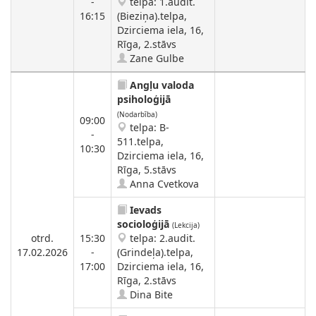
-
telpa: 1.audit.
16:15
(Bieziņa).telpa,
Dzirciema iela, 16,
Rīga, 2.stāvs
Zane Gulbe
Angļu valoda
psiholoģijā
(Nodarbība)
09:00
telpa: B-
-
511.telpa,
10:30
Dzirciema iela, 16,
Rīga, 5.stāvs
Anna Cvetkova
Ievads
socioloģijā
(Lekcija)
otrd.
15:30
telpa: 2.audit.
17.02.2026
-
(Grindeļa).telpa,
17:00
Dzirciema iela, 16,
Rīga, 2.stāvs
Dina Bite