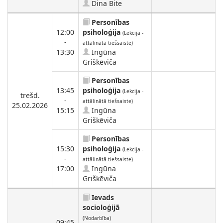
Dina Bite
Personības
12:00
psiholoģija
(Lekcija -
-
attālinātā tiešsaiste)
13:30
Ingūna
Griškēviča
Personības
13:45
psiholoģija
(Lekcija -
trešd.
-
attālinātā tiešsaiste)
25.02.2026
15:15
Ingūna
Griškēviča
Personības
15:30
psiholoģija
(Lekcija -
-
attālinātā tiešsaiste)
17:00
Ingūna
Griškēviča
Ievads
socioloģijā
(Nodarbība)
09:45