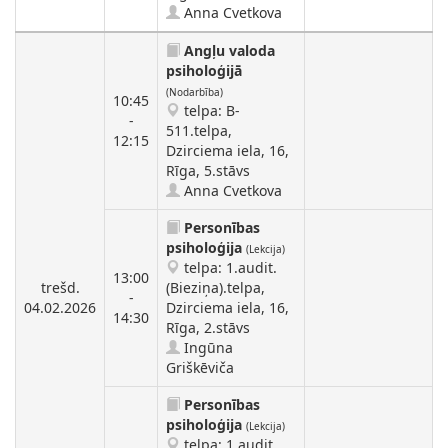
Anna Cvetkova
Angļu valoda
psiholoģijā
(Nodarbība)
10:45
telpa: B-
-
511.telpa,
12:15
Dzirciema iela, 16,
Rīga, 5.stāvs
Anna Cvetkova
Personības
psiholoģija
(Lekcija)
telpa: 1.audit.
13:00
trešd.
(Bieziņa).telpa,
-
04.02.2026
Dzirciema iela, 16,
14:30
Rīga, 2.stāvs
Ingūna
Griškēviča
Personības
psiholoģija
(Lekcija)
telpa: 1.audit.