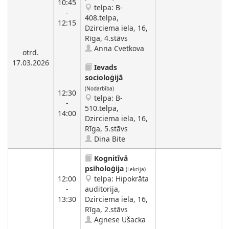
10:45
telpa: B-
-
408.telpa,
12:15
Dzirciema iela, 16,
Rīga, 4.stāvs
Anna Cvetkova
otrd.
17.03.2026
Ievads
socioloģijā
(Nodarbība)
12:30
telpa: B-
-
510.telpa,
14:00
Dzirciema iela, 16,
Rīga, 5.stāvs
Dina Bite
Kognitīvā
psiholoģija
(Lekcija)
12:00
telpa: Hipokrāta
-
auditorija,
13:30
Dzirciema iela, 16,
Rīga, 2.stāvs
Agnese Ušacka