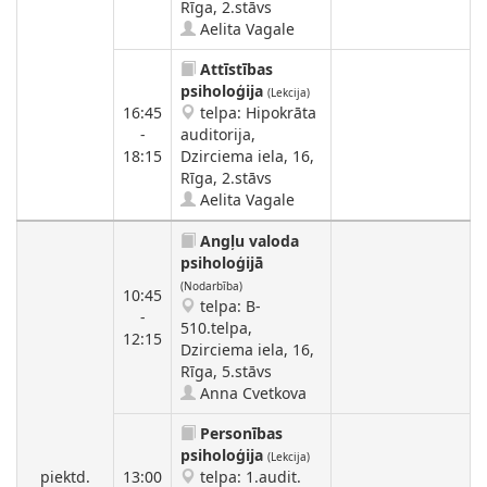
Rīga, 2.stāvs
Aelita Vagale
Attīstības
psiholoģija
(Lekcija)
16:45
telpa: Hipokrāta
-
auditorija,
18:15
Dzirciema iela, 16,
Rīga, 2.stāvs
Aelita Vagale
Angļu valoda
psiholoģijā
(Nodarbība)
10:45
telpa: B-
-
510.telpa,
12:15
Dzirciema iela, 16,
Rīga, 5.stāvs
Anna Cvetkova
Personības
psiholoģija
(Lekcija)
piektd.
13:00
telpa: 1.audit.