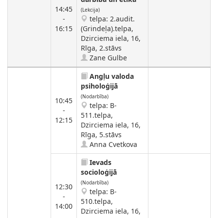
14:45
(Lekcija)
-
telpa: 2.audit.
16:15
(Grindeļa).telpa,
Dzirciema iela, 16,
Rīga, 2.stāvs
Zane Gulbe
Angļu valoda
psiholoģijā
(Nodarbība)
10:45
telpa: B-
-
511.telpa,
12:15
Dzirciema iela, 16,
Rīga, 5.stāvs
Anna Cvetkova
Ievads
socioloģijā
(Nodarbība)
12:30
telpa: B-
-
510.telpa,
14:00
Dzirciema iela, 16,