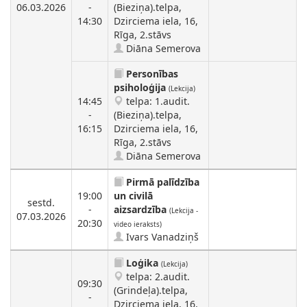
06.03.2026
-
(Bieziņa).telpa,
14:30
Dzirciema iela, 16,
Rīga, 2.stāvs
Diāna Semerova
Personības
psiholoģija
(Lekcija)
14:45
telpa: 1.audit.
-
(Bieziņa).telpa,
16:15
Dzirciema iela, 16,
Rīga, 2.stāvs
Diāna Semerova
Pirmā palīdzība
19:00
un civilā
sestd.
-
aizsardzība
(Lekcija -
07.03.2026
20:30
video ieraksts)
Ivars Vanadziņš
Loģika
(Lekcija)
telpa: 2.audit.
09:30
(Grindeļa).telpa,
-
Dzirciema iela, 16,