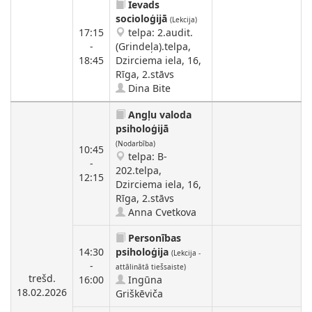
Ievads
socioloģijā
(Lekcija)
17:15
telpa: 2.audit.
-
(Grindeļa).telpa,
18:45
Dzirciema iela, 16,
Rīga, 2.stāvs
Dina Bite
Angļu valoda
psiholoģijā
(Nodarbība)
10:45
telpa: B-
-
202.telpa,
12:15
Dzirciema iela, 16,
Rīga, 2.stāvs
Anna Cvetkova
Personības
14:30
psiholoģija
(Lekcija -
-
attālinātā tiešsaiste)
trešd.
16:00
Ingūna
18.02.2026
Griškēviča