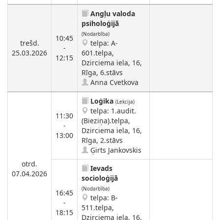
Angļu valoda
psiholoģijā
(Nodarbība)
10:45
trešd.
telpa: A-
-
25.03.2026
601.telpa,
12:15
Dzirciema iela, 16,
Rīga, 6.stāvs
Anna Cvetkova
Loģika
(Lekcija)
telpa: 1.audit.
11:30
(Bieziņa).telpa,
-
Dzirciema iela, 16,
13:00
Rīga, 2.stāvs
Ģirts Jankovskis
otrd.
Ievads
07.04.2026
socioloģijā
(Nodarbība)
16:45
telpa: B-
-
511.telpa,
18:15
Dzirciema iela, 16,