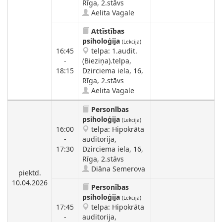
Rīga, 2.stāvs
Aelita Vagale
Attīstības
psiholoģija
(Lekcija)
16:45
telpa: 1.audit.
-
(Bieziņa).telpa,
18:15
Dzirciema iela, 16,
Rīga, 2.stāvs
Aelita Vagale
Personības
psiholoģija
(Lekcija)
16:00
telpa: Hipokrāta
-
auditorija,
17:30
Dzirciema iela, 16,
Rīga, 2.stāvs
Diāna Semerova
piektd.
10.04.2026
Personības
psiholoģija
(Lekcija)
17:45
telpa: Hipokrāta
-
auditorija,