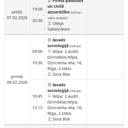
Pirmā palīdzība
un civilā
19:00
sestd.
aizsardzība
(Lekcija -
-
07.02.2026
video ieraksts)
20:30
Oļegs
Sabeļņikovs
Ievads
socioloģijā
(Lekcija)
09:00
telpa: 2.audit.
-
(Grindeļa).telpa,
10:30
Dzirciema iela, 16,
Rīga, 2.stāvs
Dina Bite
pirmd.
09.02.2026
Ievads
socioloģijā
(Lekcija)
10:45
telpa: 2.audit.
-
(Grindeļa).telpa,
12:15
Dzirciema iela, 16,
Rīga, 2.stāvs
Dina Bite