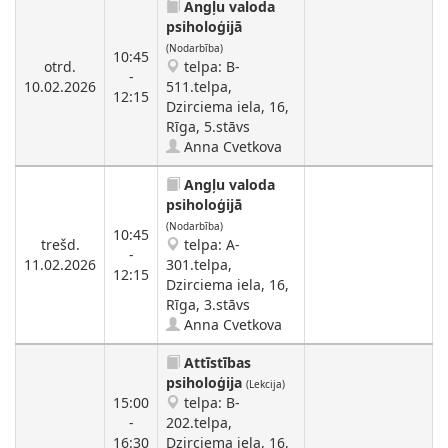
Angļu valoda
psiholoģijā
(Nodarbība)
10:45
otrd.
telpa: B-
-
10.02.2026
511.telpa,
12:15
Dzirciema iela, 16,
Rīga, 5.stāvs
Anna Cvetkova
Angļu valoda
psiholoģijā
(Nodarbība)
10:45
trešd.
telpa: A-
-
11.02.2026
301.telpa,
12:15
Dzirciema iela, 16,
Rīga, 3.stāvs
Anna Cvetkova
Attīstības
psiholoģija
(Lekcija)
15:00
telpa: B-
-
202.telpa,
16:30
Dzirciema iela, 16,