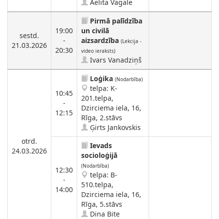
Aelita Vagale
Pirmā palīdzība
19:00
un civilā
sestd.
-
aizsardzība
(Lekcija -
21.03.2026
20:30
video ieraksts)
Ivars Vanadziņš
Loģika
(Nodarbība)
telpa: K-
10:45
201.telpa,
-
Dzirciema iela, 16,
12:15
Rīga, 2.stāvs
Ģirts Jankovskis
otrd.
Ievads
24.03.2026
socioloģijā
(Nodarbība)
12:30
telpa: B-
-
510.telpa,
14:00
Dzirciema iela, 16,
Rīga, 5.stāvs
Dina Bite