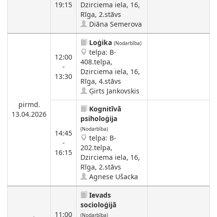
19:15
Dzirciema iela, 16,
Rīga, 2.stāvs
Diāna Semerova
Loģika
(Nodarbība)
telpa: B-
12:00
408.telpa,
-
Dzirciema iela, 16,
13:30
Rīga, 4.stāvs
Ģirts Jankovskis
pirmd.
Kognitīvā
13.04.2026
psiholoģija
(Nodarbība)
14:45
telpa: B-
-
202.telpa,
16:15
Dzirciema iela, 16,
Rīga, 2.stāvs
Agnese Ušacka
Ievads
socioloģijā
11:00
(Nodarbība)