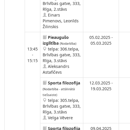
Brīvības gatve, 333,
Rīga, 2.stāvs
Einars
Pimenovs, Leonīds
Žilinskis
Pieaugušo
05.02.2025 -
izglītība
05.03.2025
(Nodarbība)
13:45
telpa: 306.telpa,
-
Brīvības gatve, 333,
15:15
Rīga, 3.stāvs
Aleksandrs
Astafičevs
Sporta filozofija
12.03.2025 -
19.03.2025
(Nodarbība - attālinātā
tiešsaiste)
telpa: 305.telpa,
Brīvības gatve, 333,
Rīga, 3.stāvs
Velga Vēvere
Sporta filozofija
09.04.2025