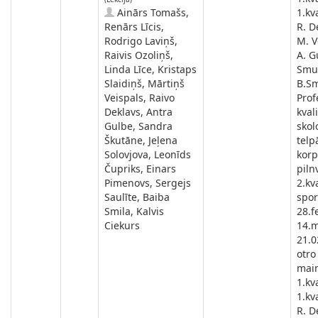
Ainārs Tomašs,
1.kva
Renārs Līcis,
R. D
Rodrigo Laviņš,
M. V
Raivis Ozoliņš,
A. G
Linda Līce, Kristaps
Smu
Slaidiņš, Mārtiņš
B.Sm
Veispals, Raivo
Prof
Deklavs, Antra
kval
Gulbe, Sandra
skol
Škutāne, Jeļena
telp
Solovjova, Leonīds
korp
Čupriks, Einars
piln
Pimenovs, Sergejs
2.kv
Saulīte, Baiba
spor
Smila, Kalvis
28.f
Ciekurs
14.m
21.0
otro
main
1.kva
1.kva
R. D