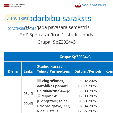
Saglabāt kā PDF
Nodarbību saraksts
Dienu skats
2025. gada pavasara semestris
Iteratīvais skats
SpZ Sporta zinātne 1. studiju gads
Grupa: SpZ2024v3
Grupa: SpZ2024v3
Studiju kurss /
Diena
Laiks
Telpa / Pasniedzējs
Datumi/Periodi
Kom
Vingrošanas,
03.02.2025
aerobikas pamati
10.02.2025 -
un didaktika
03.03.2025
(Lekcija)
08:15
telpa: 145
17.03.2025
-
(L.vingr.zāle).telpa,
31.03.2025 -
09:45
Brīvības gatve, 333,
07.04.2025
Rīga, 1.stāvs
12.05.2025 -