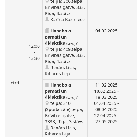
telpa: 306.telpa,
Brīvības gatve, 333,
Rīga, 3.stāvs
Karīna Kaziniece
Handbola
04.02.2025
pamati un
didaktika
(Lekcija)
12:00
telpa: 409.telpa,
-
Brīvības gatve, 333,
13:30
Rīga, 4.stāvs
Renārs Līcis,
Rihards Leja
otrd.
Handbola
11.02.2025
pamati un
18.02.2025 -
didaktika
18.03.2025
(Lekcija)
telpa: 310
01.04.2025 -
(Sporta zāle).telpa,
08.04.2025
Brīvības gatve,
22.04.2025 -
333B, Rīga, 3.stāvs
27.05.2025
Renārs Līcis,
Rihards Leja