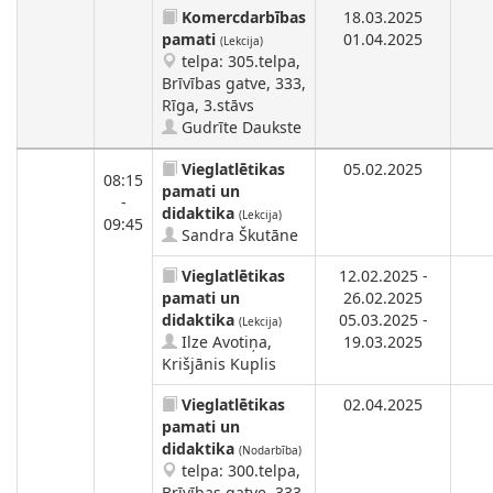
Komercdarbības
18.03.2025
pamati
01.04.2025
(Lekcija)
telpa: 305.telpa,
Brīvības gatve, 333,
Rīga, 3.stāvs
Gudrīte Daukste
Vieglatlētikas
05.02.2025
08:15
pamati un
-
didaktika
(Lekcija)
09:45
Sandra Škutāne
Vieglatlētikas
12.02.2025 -
pamati un
26.02.2025
didaktika
05.03.2025 -
(Lekcija)
Ilze Avotiņa,
19.03.2025
Krišjānis Kuplis
Vieglatlētikas
02.04.2025
pamati un
didaktika
(Nodarbība)
telpa: 300.telpa,
Brīvības gatve, 333,