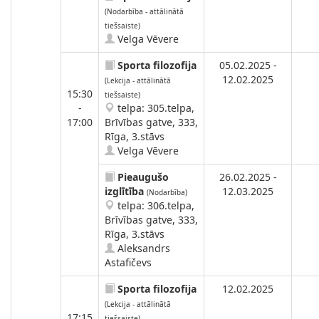
(Nodarbība - attālinātā
tiešsaiste)
Velga Vēvere
Sporta filozofija
05.02.2025 -
12.02.2025
(Lekcija - attālinātā
15:30
tiešsaiste)
-
telpa: 305.telpa,
17:00
Brīvības gatve, 333,
Rīga, 3.stāvs
Velga Vēvere
Pieaugušo
26.02.2025 -
izglītība
12.03.2025
(Nodarbība)
telpa: 306.telpa,
Brīvības gatve, 333,
Rīga, 3.stāvs
Aleksandrs
Astafičevs
Sporta filozofija
12.02.2025
(Lekcija - attālinātā
17:15
tiešsaiste)