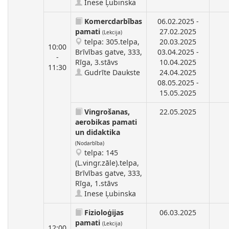
Inese Ļubinska
Komercdarbības
06.02.2025 -
pamati
27.02.2025
(Lekcija)
telpa: 305.telpa,
20.03.2025
10:00
Brīvības gatve, 333,
03.04.2025 -
-
Rīga, 3.stāvs
10.04.2025
11:30
Gudrīte Daukste
24.04.2025
08.05.2025 -
15.05.2025
Vingrošanas,
22.05.2025
aerobikas pamati
un didaktika
(Nodarbība)
telpa: 145
(L.vingr.zāle).telpa,
Brīvības gatve, 333,
Rīga, 1.stāvs
Inese Ļubinska
Fizioloģijas
06.03.2025
pamati
(Lekcija)
12:00