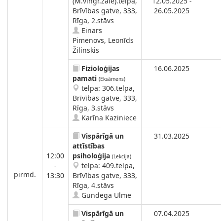
(M.vingr.zāle).telpa,
12.05.2025 -
Brīvības gatve, 333,
26.05.2025
Rīga, 2.stāvs
Einars
Pimenovs, Leonīds
Žilinskis
Fizioloģijas
16.06.2025
pamati
(Eksāmens)
telpa: 306.telpa,
Brīvības gatve, 333,
Rīga, 3.stāvs
Karīna Kaziniece
Vispārīgā un
31.03.2025
attīstības
12:00
psiholoģija
(Lekcija)
-
telpa: 409.telpa,
pirmd.
13:30
Brīvības gatve, 333,
Rīga, 4.stāvs
Gundega Ulme
Vispārīgā un
07.04.2025