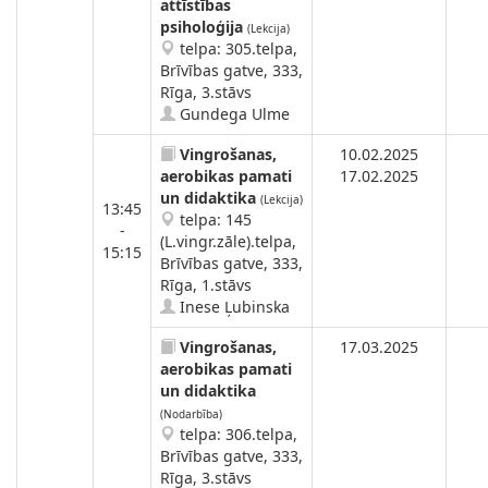
attīstības
psiholoģija
(Lekcija)
telpa: 305.telpa,
Brīvības gatve, 333,
Rīga, 3.stāvs
Gundega Ulme
Vingrošanas,
10.02.2025
aerobikas pamati
17.02.2025
un didaktika
(Lekcija)
13:45
telpa: 145
-
(L.vingr.zāle).telpa,
15:15
Brīvības gatve, 333,
Rīga, 1.stāvs
Inese Ļubinska
Vingrošanas,
17.03.2025
aerobikas pamati
un didaktika
(Nodarbība)
telpa: 306.telpa,
Brīvības gatve, 333,
Rīga, 3.stāvs