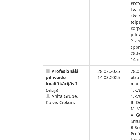
Prof
kval
skol
telp
korp
piln
2.kv
spor
28.f
14.m
Profesionālā
28.02.2025
28.0
pilnveide
14.03.2025
otro
kvalifikācijās I
main
1.kva
(Lekcija)
Anita Grūbe,
1.kva
Kalvis Ciekurs
R. D
M. V
A. G
Smu
B.Sm
Prof
kval