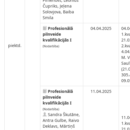
Pimenovs, Leonīds
Čupriks, Jeļena
Solovjova, Baiba
Smila
Profesionālā
04.04.2025
04.0
pilnveide
1.kva
kvalifikācijās I
21.0
piektd.
2.kva
(Nodarbība)
4.04
M. V
Saul
(21.
305.
09.05
Profesionālā
11.04.2025
pilnveide
kvalifikācijās I
(Nodarbība)
Sandra Škutāne,
11.0
Antra Gulbe, Raivo
1.kva
Deklavs, Mārtiņš
21.0