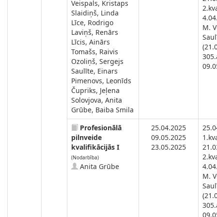
Veispals, Kristaps
2.kva
Slaidiņš, Linda
4.04
Līce, Rodrigo
M. V
Laviņš, Renārs
Saul
Līcis, Ainārs
(21.
Tomašs, Raivis
305.
Ozoliņš, Sergejs
09.05
Saulīte, Einars
Pimenovs, Leonīds
Čupriks, Jeļena
Solovjova, Anita
Grūbe, Baiba Smila
Profesionālā
25.04.2025
25.0
pilnveide
09.05.2025
1.kva
kvalifikācijās I
23.05.2025
21.0
2.kva
(Nodarbība)
Anita Grūbe
4.04
M. V
Saul
(21.
305.
09.05