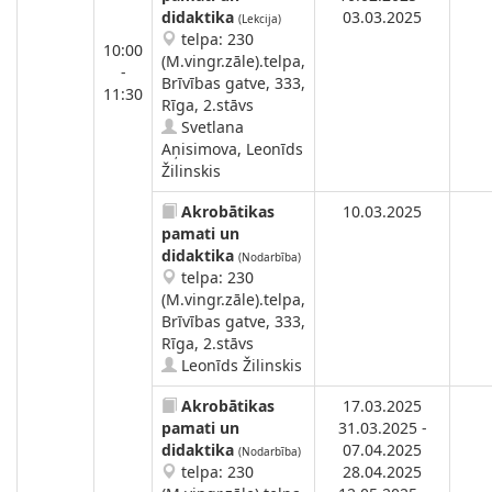
didaktika
03.03.2025
(Lekcija)
telpa: 230
10:00
(M.vingr.zāle).telpa,
-
Brīvības gatve, 333,
11:30
Rīga, 2.stāvs
Svetlana
Aņisimova, Leonīds
Žilinskis
Akrobātikas
10.03.2025
pamati un
didaktika
(Nodarbība)
telpa: 230
(M.vingr.zāle).telpa,
Brīvības gatve, 333,
Rīga, 2.stāvs
Leonīds Žilinskis
Akrobātikas
17.03.2025
pamati un
31.03.2025 -
didaktika
07.04.2025
(Nodarbība)
telpa: 230
28.04.2025