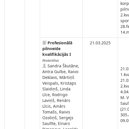
korp
piln
2.kv
spor
28.f
14.m
Profesionālā
21.03.2025
pilnveide
kvalifikācijās I
(Nodarbība)
Sandra Škutāne,
21.0
Antra Gulbe, Raivo
1.kva
Deklavs, Mārtiņš
21.0
Veispals, Kristaps
2.kva
Slaidiņš, Linda
4.04
Līce, Rodrigo
M. V
Laviņš, Renārs
Saul
Līcis, Ainārs
(21.
Tomašs, Raivis
305.
Ozoliņš, Sergejs
09.05
Saulīte, Einars