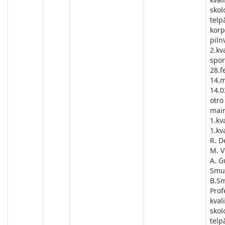
skol
telp
korp
piln
2.kv
spor
28.f
14.m
14.0
otro
main
1.kva
1.kva
R. D
M. V
A. G
Smu
B.Sm
Prof
kval
skol
telp