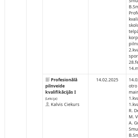
Smu
B.Sm
Prof
kval
skol
telp
korp
piln
2.kv
spor
28.f
14.m
Profesionālā
14.02.2025
14.0
pilnveide
otro
kvalifikācijās I
main
1.kva
(Lekcija)
Kalvis Ciekurs
1.kva
R. D
M. V
A. G
Smu
B.Sm