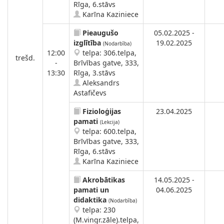
Rīga, 6.stāvs
Karīna Kaziniece
Pieaugušo
05.02.2025 -
izglītība
19.02.2025
(Nodarbība)
12:00
telpa: 306.telpa,
trešd.
-
Brīvības gatve, 333,
13:30
Rīga, 3.stāvs
Aleksandrs
Astafičevs
Fizioloģijas
23.04.2025
pamati
(Lekcija)
telpa: 600.telpa,
Brīvības gatve, 333,
Rīga, 6.stāvs
Karīna Kaziniece
Akrobātikas
14.05.2025 -
pamati un
04.06.2025
didaktika
(Nodarbība)
telpa: 230
(M.vingr.zāle).telpa,