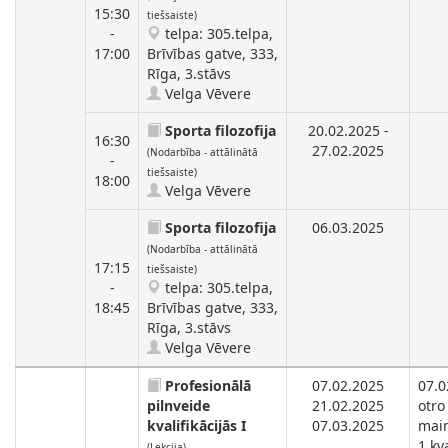
15:30
tiešsaiste)
-
telpa: 305.telpa,
17:00
Brīvības gatve, 333,
Rīga, 3.stāvs
Velga Vēvere
Sporta filozofija
20.02.2025 -
16:30
27.02.2025
(Nodarbība - attālinātā
-
tiešsaiste)
18:00
Velga Vēvere
Sporta filozofija
06.03.2025
(Nodarbība - attālinātā
17:15
tiešsaiste)
-
telpa: 305.telpa,
18:45
Brīvības gatve, 333,
Rīga, 3.stāvs
Velga Vēvere
Profesionālā
07.02.2025
07.0
pilnveide
21.02.2025
otro
kvalifikācijās I
07.03.2025
main
1.kva
(Lekcija)