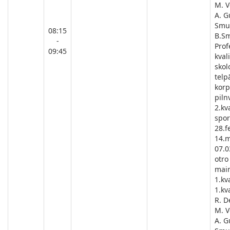
M. V
A. G
Smu
08:15
B.Sm
-
Prof
09:45
kval
skol
telp
korp
piln
2.kv
spor
28.f
14.m
07.0
otro
main
1.kva
1.kva
R. D
M. V
A. G